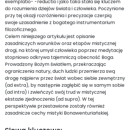
exemplatio- -reductio i jako taka stała się kluczem
do rozumienia dziejów świata i człowieka. Poczynione
przy tej okazji rozróżnienia i precyzacje czerpią
swoje uzasadnienie z bogatego instrumentarium
filozoficznego.
Celem niniejszego artykułu jest opisanie
zasadniczych warunków oraz etapów mistycznej
drogi, na której umysł człowieka poprzez medytację
stopniowo odkrywa tajemniczą obecność Boga.
Prowadzony Bożym światłem, przekraczając
ograniczenia natury, duch ludzki przemierza swą
drogę najpierw przez świat wobec siebie zewnętrzny
(ad extra), by następnie zagłębić się w samym sobie
(ad intra) i zwieńczyć swój trud w mistycznej
ekstazie zjednoczenia (ad supra). W tej
perspektywie przestawione zostały również
zasadnicze cechy mistyki Bonawenturiańskiej.