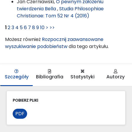
Jan Czerniawski,
O pewnym założeniu
twierdzenia Bella
,
Studia Philosophiae
Christianae: Tom 52 Nr 4 (2016)
1
2
3
4
5
6
7
8
9
10
>
>>
Możesz również
Rozpocznij zaawansowane
wyszukiwanie podobieństw
dla tego artykułu.
Szczegóły
Bibliografia
Statystyki
Autorzy
POBIERZ PLIKI
PDF