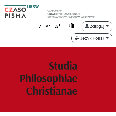
++
A
+
A
Zaloguj
A
Język Polski