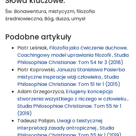
Słowa kluczowe:
Św. Bonawentura, mistycyzm, filozofia
średniowieczna, Bóg, dusza, umysł
Podobne artykuły
Piotr Leśniak,
Filozofia jako ćwiczenie duchowe.
Coachingowy model uprawiania filozofii
,
Studia
Philosophiae Christianae: Tom 54 Nr 3 (2018)
Piotr Koprowski,
Janusza Stanisława Pasierba
mistyczne inspiracje wizji człowieka
,
Studia
Philosophiae Christianae: Tom 51 Nr 1 (2015)
Adam Grzegorzyca,
Eriugeny koncepcja
stworzenia wszystkiego z niczego w człowieku
,
Studia Philosophiae Christianae: Tom 55 Nr 1
(2019)
Tadeusz Pabjan,
Uwagi o teistycznej
interpretacji zasady antropicznej
,
Studia
Philosophiae Christianae: Tom 55 Nr 1 (2019)