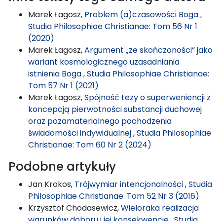
Marek Łagosz,
Problem (a)czasowości Boga
,
Studia Philosophiae Christianae: Tom 56 Nr 1
(2020)
Marek Łagosz,
Argument „ze skończoności” jako
wariant kosmologicznego uzasadniania
istnienia Boga
,
Studia Philosophiae Christianae:
Tom 57 Nr 1 (2021)
Marek Łagosz,
Spójność tezy o superweniencji z
koncepcją pierwotności substancji duchowej
oraz pozamaterialnego pochodzenia
świadomości indywidualnej
,
Studia Philosophiae
Christianae: Tom 60 Nr 2 (2024)
Podobne artykuły
Jan Krokos,
Trójwymiar intencjonalności
,
Studia
Philosophiae Christianae: Tom 52 Nr 3 (2016)
Krzysztof Chodasewicz,
Wieloraka realizacja
warunków doboru i jej konsekwencje
,
Studia