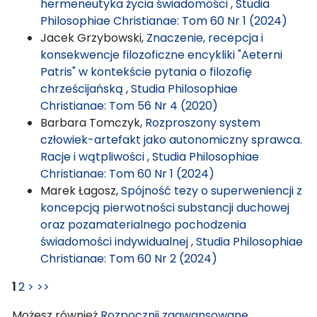
hermeneutyka życia świadomości
,
Studia
Philosophiae Christianae: Tom 60 Nr 1 (2024)
Jacek Grzybowski,
Znaczenie, recepcja i
konsekwencje filozoficzne encykliki "Aeterni
Patris" w kontekście pytania o filozofię
chrześcijańską
,
Studia Philosophiae
Christianae: Tom 56 Nr 4 (2020)
Barbara Tomczyk,
Rozproszony system
człowiek-artefakt jako autonomiczny sprawca.
Racje i wątpliwości
,
Studia Philosophiae
Christianae: Tom 60 Nr 1 (2024)
Marek Łagosz,
Spójność tezy o superweniencji z
koncepcją pierwotności substancji duchowej
oraz pozamaterialnego pochodzenia
świadomości indywidualnej
,
Studia Philosophiae
Christianae: Tom 60 Nr 2 (2024)
1
2
>
>>
Możesz również
Rozpocznij zaawansowane