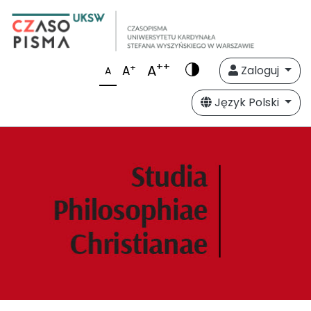
++
A
+
A
Zaloguj
A
Język Polski