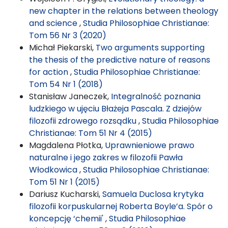
new chapter in the relations between theology
and science
,
Studia Philosophiae Christianae:
Tom 56 Nr 3 (2020)
Michał Piekarski,
Two arguments supporting
the thesis of the predictive nature of reasons
for action
,
Studia Philosophiae Christianae:
Tom 54 Nr 1 (2018)
Stanisław Janeczek,
Integralność poznania
ludzkiego w ujęciu Błażeja Pascala. Z dziejów
filozofii zdrowego rozsądku
,
Studia Philosophiae
Christianae: Tom 51 Nr 4 (2015)
Magdalena Płotka,
Uprawnieniowe prawo
naturalne i jego zakres w filozofii Pawła
Włodkowica
,
Studia Philosophiae Christianae:
Tom 51 Nr 1 (2015)
Dariusz Kucharski,
Samuela Duclosa krytyka
filozofii korpuskularnej Roberta Boyle’a. Spór o
koncepcję ‘chemii'
,
Studia Philosophiae