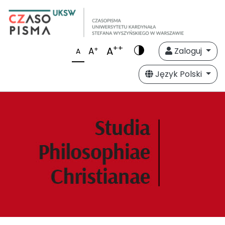
++
A
+
A
Zaloguj
A
Język Polski