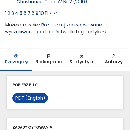
Christianae: Tom 52 Nr 2 (2016)
1
2
3
4
5
6
7
8
9
10
11
>
>>
Możesz również
Rozpocznij zaawansowane
wyszukiwanie podobieństw
dla tego artykułu.
Szczegóły
Bibliografia
Statystyki
Autorzy
POBIERZ PLIKI
PDF (English)
ZASADY CYTOWANIA