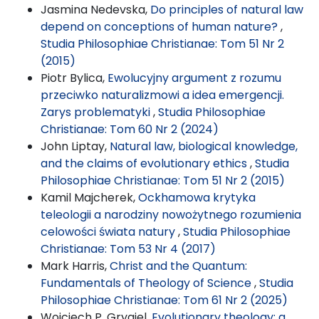
Jasmina Nedevska,
Do principles of natural law
depend on conceptions of human nature?
,
Studia Philosophiae Christianae: Tom 51 Nr 2
(2015)
Piotr Bylica,
Ewolucyjny argument z rozumu
przeciwko naturalizmowi a idea emergencji.
Zarys problematyki
,
Studia Philosophiae
Christianae: Tom 60 Nr 2 (2024)
John Liptay,
Natural law, biological knowledge,
and the claims of evolutionary ethics
,
Studia
Philosophiae Christianae: Tom 51 Nr 2 (2015)
Kamil Majcherek,
Ockhamowa krytyka
teleologii a narodziny nowożytnego rozumienia
celowości świata natury
,
Studia Philosophiae
Christianae: Tom 53 Nr 4 (2017)
Mark Harris,
Christ and the Quantum:
Fundamentals of Theology of Science
,
Studia
Philosophiae Christianae: Tom 61 Nr 2 (2025)
Wojciech P. Grygiel,
Evolutionary theology: a