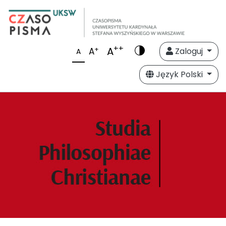
++
A
+
A
Zaloguj
A
Język Polski