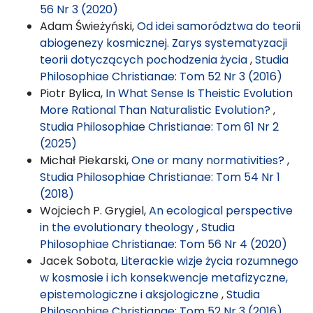
56 Nr 3 (2020)
Adam Świeżyński,
Od idei samorództwa do teorii
abiogenezy kosmicznej. Zarys systematyzacji
teorii dotyczących pochodzenia życia
,
Studia
Philosophiae Christianae: Tom 52 Nr 3 (2016)
Piotr Bylica,
In What Sense Is Theistic Evolution
More Rational Than Naturalistic Evolution?
,
Studia Philosophiae Christianae: Tom 61 Nr 2
(2025)
Michał Piekarski,
One or many normativities?
,
Studia Philosophiae Christianae: Tom 54 Nr 1
(2018)
Wojciech P. Grygiel,
An ecological perspective
in the evolutionary theology
,
Studia
Philosophiae Christianae: Tom 56 Nr 4 (2020)
Jacek Sobota,
Literackie wizje życia rozumnego
w kosmosie i ich konsekwencje metafizyczne,
epistemologiczne i aksjologiczne
,
Studia
Philosophiae Christianae: Tom 52 Nr 3 (2016)