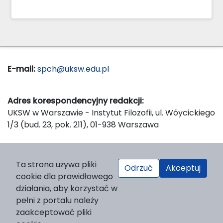
E-mail:
spch@uksw.edu.pl
Adres korespondencyjny redakcji:
UKSW w Warszawie - Instytut Filozofii, ul. Wóycickiego
1/3 (bud. 23, pok. 211), 01-938 Warszawa
Wydawca:
Ta strona używa pliki
Odrzuć
Akceptuj
Wydawnictwo Naukowe UKSW, ul. Dewajtis 5, domek
cookie dla prawidłowego
nr 2, 01-815 Warszawa
działania, aby korzystać w
Strona WWW Wydawnictwa
pełni z portalu należy
e-mail:
wydawnictwo@uksw.edu.pl
zaakceptować pliki