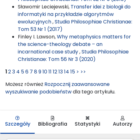
Sławomir Leciejewski,
Transfer idei z biologii do
informatyki na przykładzie algorytmów
ewolucyjnych
,
Studia Philosophiae Christianae:
Tom 53 Nr 1 (2017)
Finley I. Lawson,
Why metaphysics matters for
the science-theology debate – an
incarnational case study
,
Studia Philosophiae
Christianae: Tom 56 Nr 3 (2020)
1
2
3
4
5
6
7
8
9
10
11
12
13
14
15
>
>>
Możesz również
Rozpocznij zaawansowane
wyszukiwanie podobieństw
dla tego artykułu.
Szczegóły
Bibliografia
Statystyki
Autorzy