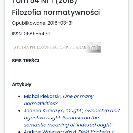
Tom 54 Nr 1 (2018)
Filozofia normatywności
Opublikowane:
2018-03-31
ISSN: 0585-5470
SPIS TREŚCI
Artykuły
Michał Piekarski,
One or many
normativities?
Joanna Klimczyk,
‘Ought’, ownership and
agentive ought: Remarks on the
semantic meaning of ‘indexed ought’
Andrzej Waleszczyński,
Efekt Knobe’a z