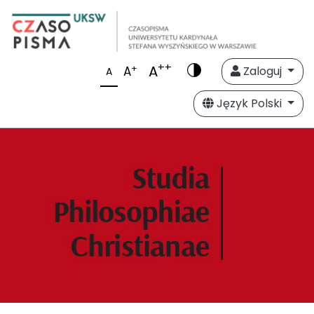
++
A
+
A
Zaloguj
A
Język Polski