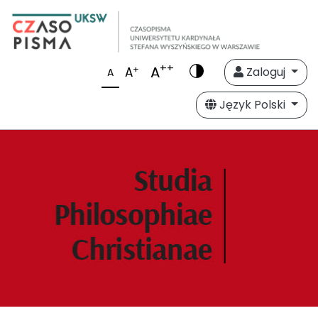
++
A
+
A
Zaloguj
A
Język Polski