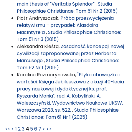
main thesis of "Veritatis Splendor"
,
Studia
Philosophiae Christianae: Tom 51 Nr 2 (2015)
Piotr Andryszczak,
Próba przezwyciężenia
relatywizmu – przypadek Alasdaira
MacIntyre’a
,
Studia Philosophiae Christianae:
Tom 51 Nr 3 (2015)
Aleksandra Kleśta,
Zasadność koncepcji nowej
cywilizacji zaproponowanej przez Herberta
Marcusego
,
Studia Philosophiae Christianae:
Tom 52 Nr 1 (2016)
Karolina Rozmarynowska,
"Etyka obowiązku i
wartości. Księga Jubileuszowa z okazji 40-lecia
pracy naukowej i dydaktycznej ks. prof.
Ryszarda Monia", red. A. Kobyliński, A.
Waleszczyński, Wydawnictwo Naukowe UKSW,
Warszawa 2023, ss. 522.
,
Studia Philosophiae
Christianae: Tom 61 Nr 1 (2025)
<<
<
1
2
3
4
5
6
7
>
>>