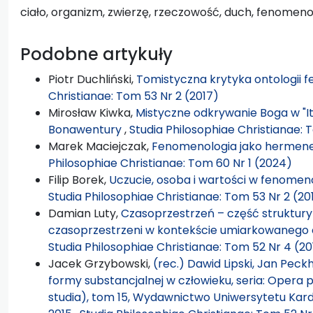
ciało, organizm, zwierzę, rzeczowość, duch, fenomeno
Podobne artykuły
Piotr Duchliński,
Tomistyczna krytyka ontologii 
Christianae: Tom 53 Nr 2 (2017)
Mirosław Kiwka,
Mistyczne odkrywanie Boga w "It
Bonawentury
,
Studia Philosophiae Christianae: 
Marek Maciejczak,
Fenomenologia jako hermene
Philosophiae Christianae: Tom 60 Nr 1 (2024)
Filip Borek,
Uczucie, osoba i wartości w fenomen
Studia Philosophiae Christianae: Tom 53 Nr 2 (20
Damian Luty,
Czasoprzestrzeń – część struktury
czasoprzestrzeni w kontekście umiarkowanego 
Studia Philosophiae Christianae: Tom 52 Nr 4 (20
Jacek Grzybowski,
(rec.) Dawid Lipski, Jan Pec
formy substancjalnej w człowieku, seria: Opera 
studia), tom 15, Wydawnictwo Uniwersytetu Ka