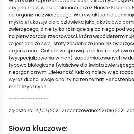
W artykule zaprezentowano jeden z istotnych aspektó
oryginalnie w wielu odsłonach przez Hansa-Eduarda He
do organizmu zwierzęcego. Wbrew aktualnie dominując
myśliciel ukazuje ciało człowieka jako jakościowo o
zwierzęcego, a nie tylko różniące się od niego pod 
najpierw zasadę rzeczowości, która współdeterminuje l
że jest ono ze swej istoty zasadniczo inne niż zwierzęc
organizmem. Ciało to za sprawą uzdolnienia człowi
(wyspecjalizowania w nich), zapodmiotowanych w duch
typowo biologiczne (właściwe dla świata zwierzęcego
nieorganicznym. Cielesność ludzką należy więc rozpa
wyraz ducha. Swoje analizy na ten temat Hengstenber
metafizycznych.
---------------
Zgłoszono: 14/07/2021. Zrecenzowano: 22/09/2021. Zaa
Słowa kluczowe: