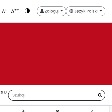
++
A
+
A
Zaloguj
Język Polski
t
FB