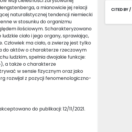
w wizji cielesności zarysowanej
ngstenberga, a mianowicie jej relacji
CITED BY /
ej naturalistycznej tendencji niemiecki
dmienne w stosunku do organizmu
względem ilościowym. Scharakteryzowano
udzkie ciało i jego organy, sprawiając,
e. Człowiek ma ciało, a zwierzę jest tylko
eka do aktów o charakterze rzeczowym
u ludzkim, spełnia dwojakie funkcje:
), a także o charakterze
trywać w sensie fizycznym oraz jako
g rozwijał z pozycji fenomenologiczno-
kceptowano do publikacji: 12/11/2021.