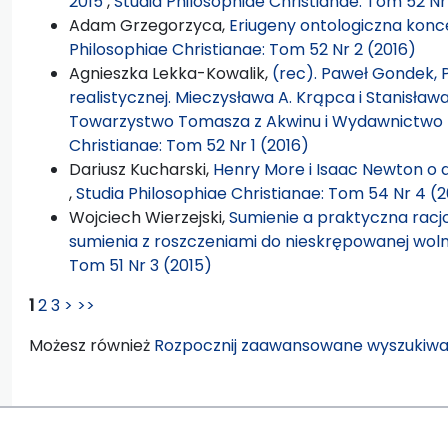
2015
,
Studia Philosophiae Christianae: Tom 52 Nr
Adam Grzegorzyca,
Eriugeny ontologiczna konc
Philosophiae Christianae: Tom 52 Nr 2 (2016)
Agnieszka Lekka-Kowalik,
(rec). Paweł Gondek, P
realistycznej. Mieczysława A. Krąpca i Stanisław
Towarzystwo Tomasza z Akwinu i Wydawnictwo K
Christianae: Tom 52 Nr 1 (2016)
Dariusz Kucharski,
Henry More i Isaac Newton o d
,
Studia Philosophiae Christianae: Tom 54 Nr 4 (2
Wojciech Wierzejski,
Sumienie a praktyczna racjo
sumienia z roszczeniami do nieskrępowanej wol
Tom 51 Nr 3 (2015)
1
2
3
>
>>
Możesz również
Rozpocznij zaawansowane wyszukiwa