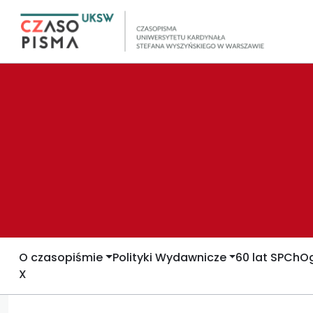
O czasopiśmie
Polityki Wydawnicze
60 lat SPCh
Og
X