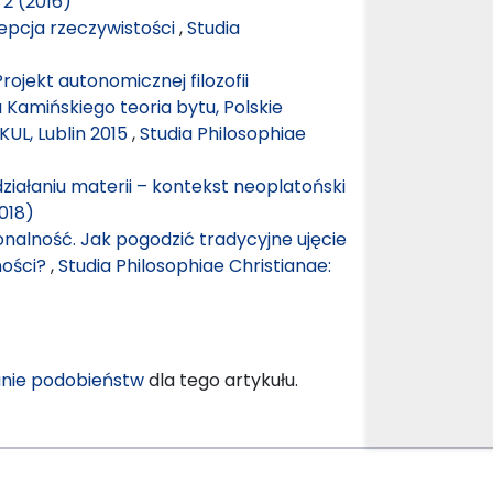
 2 (2016)
epcja rzeczywistości
,
Studia
rojekt autonomicznej filozofii
a Kamińskiego teoria bytu, Polskie
UL, Lublin 2015
,
Studia Philosophiae
ziałaniu materii – kontekst neoplatoński
018)
nalność. Jak pogodzić tradycyjne ujęcie
ności?
,
Studia Philosophiae Christianae:
nie podobieństw
dla tego artykułu.