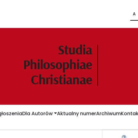
A
łoszenia
Dla Autorów
Aktualny numer
Archiwum
Kontak