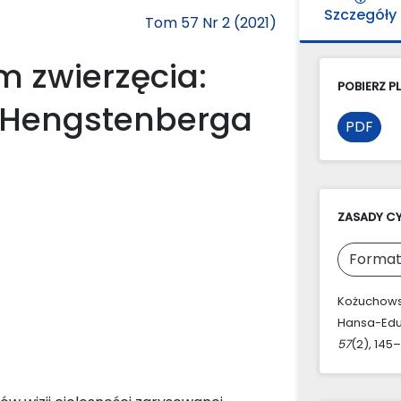
Szczegóły
Tom 57 Nr 2 (2021)
m zwierzęcia:
POBIERZ PL
 Hengstenberga
PDF
ZASADY C
Format
Kożuchowski
Hansa-Edu
57
(2), 145–