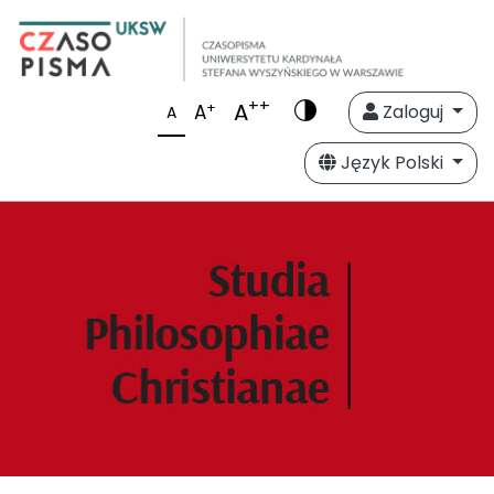
++
A
+
A
Zaloguj
A
Język Polski