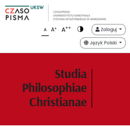
++
A
+
A
Zaloguj
A
Język Polski