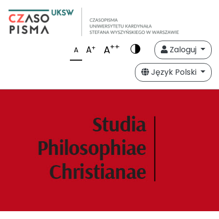
++
A
+
A
Zaloguj
A
Język Polski