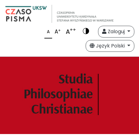
++
A
+
A
Zaloguj
A
Język Polski