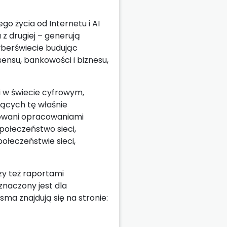
go życia od Internetu i AI
z drugiej – generują
cyberświecie budując
 sensu, bankowości i biznesu,
i w świecie cyfrowym,
jących tę właśnie
sowani opracowaniami
połeczeństwo sieci,
połeczeństwie sieci,
zy też raportami
naczony jest dla
a znajdują się na stronie: