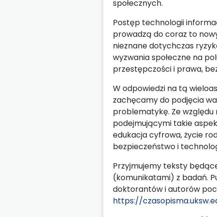
społecznych.
Postęp technologii informac
prowadzą do coraz to nowyc
nieznane dotychczas ryzyka 
wyzwania społeczne na polu s
przestępczości i prawa, be
W odpowiedzi na tą wieloas
zachęcamy do podjęcia waż
problematykę. Ze względu 
podejmującymi takie aspekt
edukacja cyfrowa, życie rodz
bezpieczeństwo i technolo
Przyjmujemy teksty będące
(komunikatami) z badań. Pu
doktorantów i autorów pocz
https://czasopisma.uksw.e