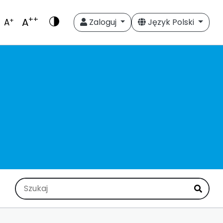
++
A
+
A
Zaloguj
Język Polski