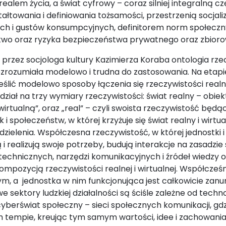
lem życia, a świat cyfrowy – coraz silniej integralną cz
łtowania i definiowania tożsamości, przestrzenią socjaliz
nych i gustów konsumpcyjnych, definitorem norm społecz
two oraz ryzyka bezpieczeństwa prywatnego oraz zbior
rzez socjologa kultury Kazimierza Koraba ontologia rzec
ezrozumiała modelowo i trudna do zastosowania. Na etapi
lić modelowo sposoby łączenia się rzeczywistości realnej
ł na trzy wymiary rzeczywistości: świat realny – obiekt
wirtualną”, oraz „real” – czyli swoista rzeczywistość będą
i społeczeństw, w której krzyżuje się świat realny i wirtua
zielenia. Współczesna rzeczywistość, w której jednostki i
 i realizują swoje potrzeby, budują interakcje na zasadzi
technicznych, narzędzi komunikacyjnych i źródeł wiedzy
ompozycją rzeczywistości realnej i wirtualnej. Współcześnie
m, a jednostka w nim funkcjonująca jest całkowicie zanu
 sektory ludzkiej działalności są ściśle zależne od techn
yberświat społeczny – sieci społecznych komunikacji, gd
 tempie, kreując tym samym wartości, idee i zachowani