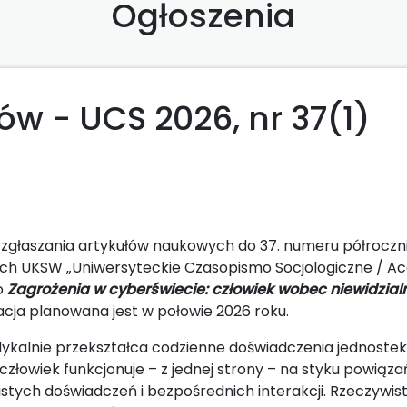
Ogłoszenia
ów - UCS 2026, nr 37(1)
zgłaszania artykułów naukowych do 37. numeru półrocz
nych UKSW „Uniwersyteckie Czasopismo Socjologiczne / A
o
Zagrożenia w cyberświecie: człowiek wobec niewidzia
kacja planowana jest w połowie 2026 roku.
ykalnie przekształca codzienne doświadczenia jednostek
złowiek funkcjonuje – z jednej strony – na styku powiąz
bistych doświadczeń i bezpośrednich interakcji. Rzeczywist