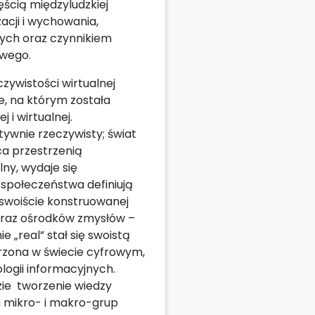
ęścią międzyludzkiej
acji i wychowania,
nych oraz czynnikiem
owego.
zywistości wirtualnej
e, na którym została
 i wirtualnej.
ywnie rzeczywisty; świat
ca przestrzenią
lny, wydaje się
 społeczeństwa definiują
e swoiście konstruowanej
 oraz ośrodków zmysłów –
 „real” stał się swoistą
rzona w świecie cyfrowym,
ologii informacyjnych.
zie tworzenie wiedzy
a mikro- i makro-grup