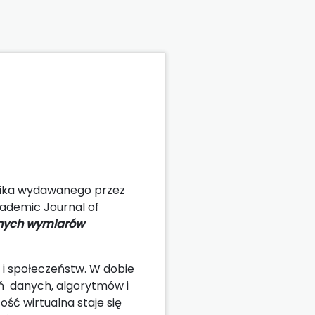
nika wydawanego przez
cademic Journal of
lnych wymiarów
 i społeczeństw. W dobie
ań danych, algorytmów i
ość wirtualna staje się