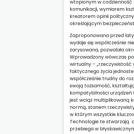
wtopionym w codzienność rea
komunikacji, wymiarem kszta
kreatorem opinii politycz
określającym bezpieczeńs
Zaproponowana przed laty p
wydaje się współcześnie ni
zarysowana, pozwalała okreś
Wprowadzony wówczas podzia
wirtualny – „rzeczywistość 
faktycznego życia jednostek 
współcześnie trudny do rozd
swoją tożsamość, kształtują
kompatybilności urządzeń 
jest wciąż multiplikowaną k
normą, stanem rzeczywisty
w którym wszystkie kluczowe
Technologie te stwarzają c
przebiega w błyskawicznym