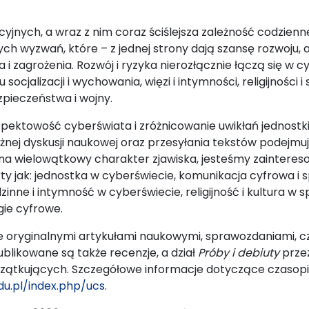
yjnych, a wraz z nim coraz ściślejsza zależność codzienne
h wyzwań, które – z jednej strony dają szansę rozwoju, a 
i zagrożenia. Rozwój i ryzyka nierozłącznie łączą się w 
ocjalizacji i wychowania, więzi i intymności, religijności i
zpieczeństwa i wojny.
pektowość cyberświata i zróżnicowanie uwikłań jednostk
nej dyskusji naukowej oraz przesyłania tekstów podejmu
na wielowątkowy charakter zjawiska, jesteśmy zaintere
y jak: jednostka w cyberświecie, komunikacja cyfrowa i s
inne i intymność w cyberświecie, religijność i kultura w s
gie cyfrowe.
 oryginalnymi artykułami naukowymi, sprawozdaniami, c
blikowane są także recenzje, a dział
Próby i debiuty
przez
ątkujących. Szczegółowe informacje dotyczące czasopism
du.pl/index.php/ucs
.