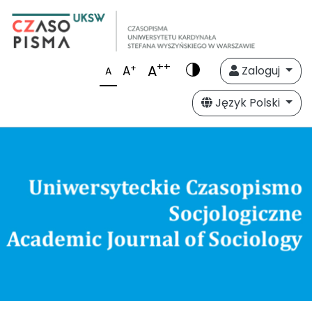
++
A
+
A
Zaloguj
A
Język Polski