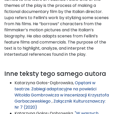
themes of the play is the process of making a
fictional documentary film by the Italian director.
Lupa refers to Fellini’s work by stylizing some scenes
from his films. He “borrows” characters from the
filmmaker’s motion pictures and the Italian’s
biography. He also adapts scenes from Fellini’s
feature films and commercials. The purpose of the
text is to highlight, analyze, and interpret the
intertextual references found in the play.
Inne teksty tego samego autora
Katarzyna Gołos-Dąbrowska,
Opętani w
teatrze. Zabiegi adaptacyjne na powieści
Witolda Gombrowicza w inscenizacji Krzysztofa
Garbaczewskiego
,
Załącznik Kulturoznawczy:
Nr 7 (2020)
Katarzyna Gołos-Dąbrowska,
"W waszych