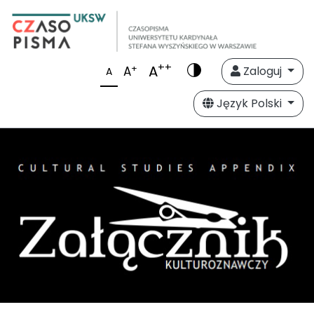
++
A
+
A
Zaloguj
A
Język Polski