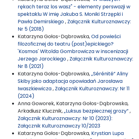
rękach teraz los wasz" - elementy perswazji w
spektaklu W imię Jakuba S. Moniki Strzępki i
Pawła Demirskiego
,
Załącznik Kulturoznawczy:
Nr 5 (2018)
Katarzyna Gołos-Dąbrowska,
Od powieści
filozoficznej do teatru (post)epickiego?
'Kosmos' Witolda Gombrowicza w inscenizacji
Jerzego Jarockiego
,
Załącznik Kulturoznawczy:
Nr 8 (2021)
Katarzyna Gołos-Dąbrowska,
„Sérénité” Aliny
Skiby jako adaptacja opowiadań Jarosława
Iwaszkiewicza
,
Załącznik Kulturoznawczy: Nr 11
(2024)
Anna Goworek, Katarzyna Gołos-Dąbrowska,
Arkadiusz Klucznik,
„Luksus bezpiecznej grozy”
,
Załącznik Kulturoznawczy: Nr 10 (2023):
Załącznik Kulturoznawczy 10/2023
Katarzyna Gołos-Dąbrowska,
Krystian Lupa