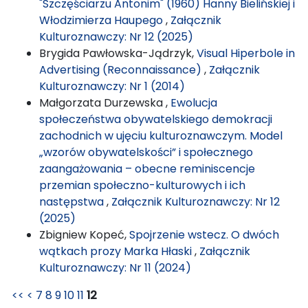
"Szczęściarzu Antonim" (1960) Hanny Bielińskiej i
Włodzimierza Haupego
,
Załącznik
Kulturoznawczy: Nr 12 (2025)
Brygida Pawłowska-Jądrzyk,
Visual Hiperbole in
Advertising (Reconnaissance)
,
Załącznik
Kulturoznawczy: Nr 1 (2014)
Małgorzata Durzewska ,
Ewolucja
społeczeństwa obywatelskiego demokracji
zachodnich w ujęciu kulturoznawczym. Model
„wzorów obywatelskości” i społecznego
zaangażowania – obecne reminiscencje
przemian społeczno-kulturowych i ich
następstwa
,
Załącznik Kulturoznawczy: Nr 12
(2025)
Zbigniew Kopeć,
Spojrzenie wstecz. O dwóch
wątkach prozy Marka Hłaski
,
Załącznik
Kulturoznawczy: Nr 11 (2024)
<<
<
7
8
9
10
11
12