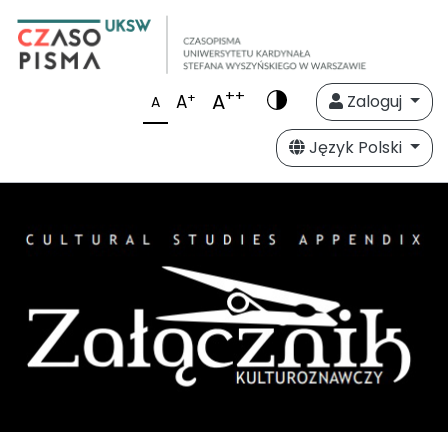
++
A
+
A
Zaloguj
A
Język Polski