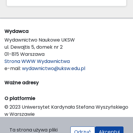
Wydawca
Wydawnictwo Naukowe UKSW
ul. Dewajtis 5, domek nr 2
01-815 Warszawa
Strona WWW Wydawnictwa
e-mail:
wydawnictwo@uksw.edu.pl
Ważne adresy
O platformie
© 2023 Uniwersytet Kardynała Stefana Wyszyńskiego
w Warszawie
Support & Customization by LIBCOM
Platform & Workflow by OJS/PKP
Ta strona używa pliki
Odrzuć
Akceptuj