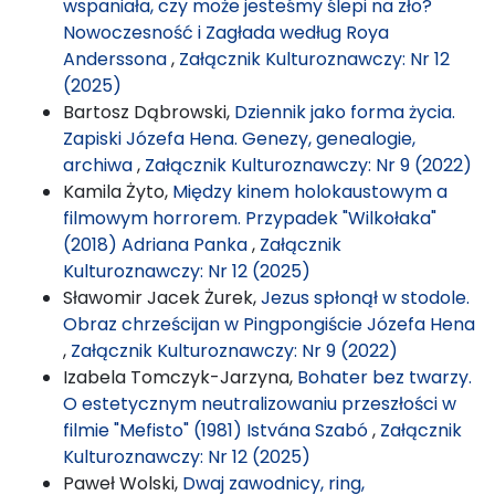
wspaniała, czy może jesteśmy ślepi na zło?
Nowoczesność i Zagłada według Roya
Anderssona
,
Załącznik Kulturoznawczy: Nr 12
(2025)
Bartosz Dąbrowski,
Dziennik jako forma życia.
Zapiski Józefa Hena. Genezy, genealogie,
archiwa
,
Załącznik Kulturoznawczy: Nr 9 (2022)
Kamila Żyto,
Między kinem holokaustowym a
filmowym horrorem. Przypadek "Wilkołaka"
(2018) Adriana Panka
,
Załącznik
Kulturoznawczy: Nr 12 (2025)
Sławomir Jacek Żurek,
Jezus spłonął w stodole.
Obraz chrześcijan w Pingpongiście Józefa Hena
,
Załącznik Kulturoznawczy: Nr 9 (2022)
Izabela Tomczyk-Jarzyna,
Bohater bez twarzy.
O estetycznym neutralizowaniu przeszłości w
filmie "Mefisto" (1981) Istvána Szabó
,
Załącznik
Kulturoznawczy: Nr 12 (2025)
Paweł Wolski,
Dwaj zawodnicy, ring,