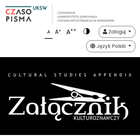
++
A
+
A
Zaloguj
A
Język Polski