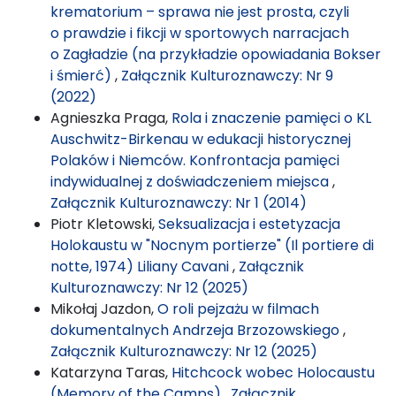
krematorium – sprawa nie jest prosta, czyli
o prawdzie i fikcji w sportowych narracjach
o Zagładzie (na przykładzie opowiadania Bokser
i śmierć)
,
Załącznik Kulturoznawczy: Nr 9
(2022)
Agnieszka Praga,
Rola i znaczenie pamięci o KL
Auschwitz-Birkenau w edukacji historycznej
Polaków i Niemców. Konfrontacja pamięci
indywidualnej z doświadczeniem miejsca
,
Załącznik Kulturoznawczy: Nr 1 (2014)
Piotr Kletowski,
Seksualizacja i estetyzacja
Holokaustu w "Nocnym portierze" (Il portiere di
notte, 1974) Liliany Cavani
,
Załącznik
Kulturoznawczy: Nr 12 (2025)
Mikołaj Jazdon,
O roli pejzażu w filmach
dokumentalnych Andrzeja Brzozowskiego
,
Załącznik Kulturoznawczy: Nr 12 (2025)
Katarzyna Taras,
Hitchcock wobec Holocaustu
(Memory of the Camps)
,
Załącznik