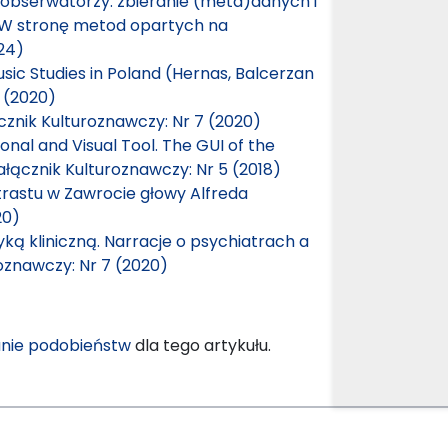
 obserwatorzy: zbieranie (meta)danych i
 W stronę metod opartych na
024)
sic Studies in Poland (Hernas, Balcerzan
 (2020)
cznik Kulturoznawczy: Nr 7 (2020)
nal and Visual Tool. The GUI of the
ałącznik Kulturoznawczy: Nr 5 (2018)
trastu w Zawrocie głowy Alfreda
20)
ką kliniczną. Narracje o psychiatrach a
oznawczy: Nr 7 (2020)
nie podobieństw
dla tego artykułu.