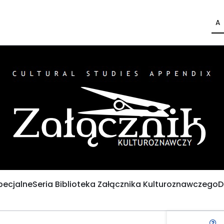
A
pecjalne
Seria Biblioteka Załącznika Kulturoznawczego
D