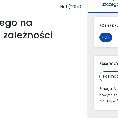
Szczeg
Nr 1 (2014)
ego na
POBIERZ PL
zależności
PDF
ZASADY C
Format
Smaga, A.
nowych zal
470. https: