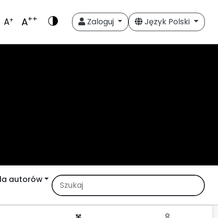
++
A
+
A
Zaloguj
Język Polski
la autorów