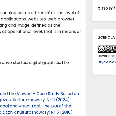
CITED BY /
alog culture, ‘breaks’ at the level of
 applications, websites, web browser.
iting and image, defined as the
 at operational level, that is in means of
LICENCJA
Utwór dostę
ive studies, digital graphics, the
Użycie ni
 and the Viewer. A Case Study Based on
ącznik Kulturoznawczy: Nr 11 (2024)
nal and Visual Tool. The GUI of the
ałącznik Kulturoznawczy: Nr 5 (2018)