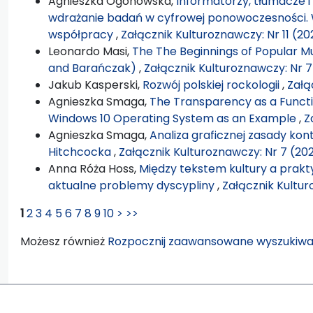
Agnieszka Ogonowska,
Informatorzy, tłumacze i
wdrażanie badań w cyfrowej ponowoczesności.
współpracy
,
Załącznik Kulturoznawczy: Nr 11 (2
Leonardo Masi,
The The Beginnings of Popular Mu
and Barańczak)
,
Załącznik Kulturoznawczy: Nr 7
Jakub Kasperski,
Rozwój polskiej rockologii
,
Załą
Agnieszka Smaga,
The Transparency as a Functio
Windows 10 Operating System as an Example
,
Z
Agnieszka Smaga,
Analiza graficznej zasady kon
Hitchcocka
,
Załącznik Kulturoznawczy: Nr 7 (20
Anna Róża Hoss,
Między tekstem kultury a prakty
aktualne problemy dyscypliny
,
Załącznik Kultur
1
2
3
4
5
6
7
8
9
10
>
>>
Możesz również
Rozpocznij zaawansowane wyszukiwa