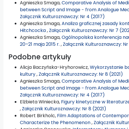
Agnieszka Smaga,
Comparative Analysis of Medi
between Script and Image − from Analogue Med
Załącznik Kulturoznawczy: Nr 4 (2017)
Agnieszka Smaga,
Analiza graficznej zasady kon
Hitchcocka
,
Załącznik Kulturoznawczy: Nr 7 (20
Agnieszka Smaga,
Ogólnopolska konferencja na
20–21 maja 2015 r.
,
Załącznik Kulturoznawczy: Nr 
Podobne artykuły
Alicja Baczyńska-Hryhorowicz,
Wykorzystanie ba
kultury
,
Załącznik Kulturoznawczy: Nr 8 (2021)
Agnieszka Smaga,
Comparative Analysis of Medi
between Script and Image − from Analogue Med
Załącznik Kulturoznawczy: Nr 4 (2017)
Elżbieta Winiecka,
Figury kinetyczne w literaturz
,
Załącznik Kulturoznawczy: Nr 8 (2021)
Robert Birkholc,
Film Adaptations of Contempora
Characterize the Phenomenon
,
Załącznik Kultu