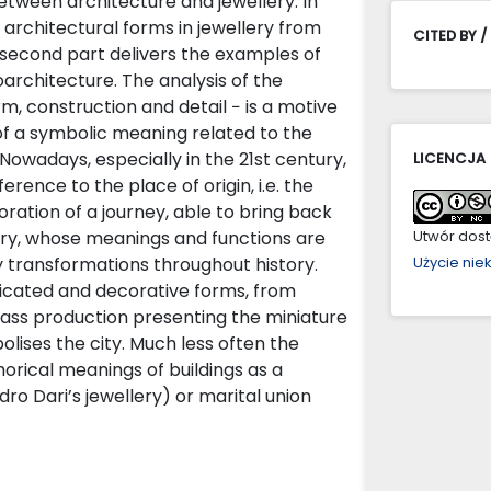
between architecture and jewellery. In
f architectural forms in jewellery from
CITED BY /
e second part delivers the examples of
architecture. The analysis of the
m, construction and detail − is a motive
n of a symbolic meaning related to the
 Nowadays, especially in the 21st century,
LICENCJA
rence to the place of origin, i.e. the
ation of a journey, able to bring back
lery, whose meanings and functions are
Utwór dostę
 transformations throughout history.
Użycie ni
licated and decorative forms, from
ass production presenting the miniature
olises the city. Much less often the
orical meanings of buildings as a
o Dari’s jewellery) or marital union