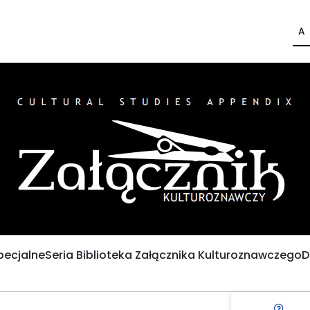
A
pecjalne
Seria Biblioteka Załącznika Kulturoznawczego
D