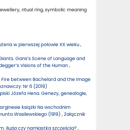
jewellery, ritual ring, symbolic meaning
iżuteria w pierwszej połowie XX wieku
,
iants. Gans’s Scene of Language and
eidegger’s Visions of the Human
,
f Fire between Bachelard and the Image
oznawczy: Nr 6 (2019)
apiski Józefa Hena. Genezy, genealogie,
marginesie książki Na wschodnim
munta Wasilewskiego (1919)
,
Załącznik
ym. Iluzja czy namiastka szczęścia?
,