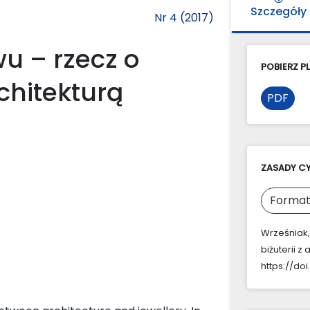
Szczegóły
Nr 4 (2017)
u – rzecz o
POBIERZ PL
rchitekturą
PDF
ZASADY C
Format
Wrześniak,
biżuterii z 
https://doi