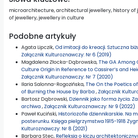
microarchitecture, architectural jewellery, history of 
of jewellery, jewellery in culture
Podobne artykuły
Agata Lipczik,
Od imitacji do kreacji. Sztuczna b
Załącznik Kulturoznawczy: Nr 6 (2019)
Magdalena Złocka-Dąbrowska,
The GA Among G
Culture Origin in Reference to Cassirer’s and H
Załącznik Kulturoznawczy: Nr 7 (2020)
Ilaria Salonna-Rogozińska,
The On the Poetics o
of Burning the House by Barba
,
Załącznik Kultur
Bartosz Dąbrowski,
Dziennik jako forma życia. Z
archiwa
,
Załącznik Kulturoznawczy: Nr 9 (2022)
Paweł Kuciński,
Historiozofie dziennikarskie. Na 
posterunku. Księga pielgrzymstwa 1915-1918 Zyg
Kulturoznawczy: Nr 8 (2021)
Barbara Stec,
Refleksja o kiczu architektoniczn