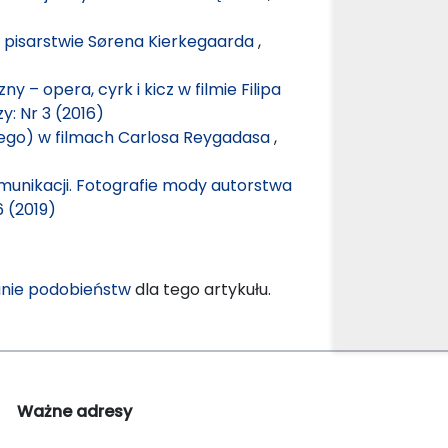
 i pisarstwie Sørena Kierkegaarda
,
y – opera, cyrk i kicz w filmie Filipa
y: Nr 3 (2016)
ego) w filmach Carlosa Reygadasa
,
munikacji. Fotografie mody autorstwa
6 (2019)
nie podobieństw
dla tego artykułu.
Ważne adresy