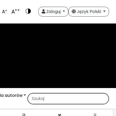
++
A
+
A
Zaloguj
Język Polski
la autorów