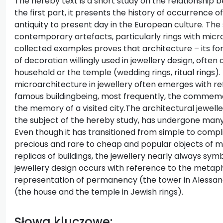
The hereby text is a short study on the relationship 
the first part, it presents the history of occurrence o
antiquity to present day in the European culture. Th
contemporary artefacts, particularly rings with micro
collected examples proves that architecture – its for
of decoration willingly used in jewellery design, ofte
household or the temple (wedding rings, ritual rings).
microarchitecture in jewellery often emerges with refe
famous buildingbeing, most frequently, the commemor
the memory of a visited city.The architectural jewel
the subject of the hereby study, has undergone many
Even though it has transitioned from simple to comp
precious and rare to cheap and popular objects of m
replicas of buildings, the jewellery nearly always symb
jewellery design occurs with reference to the metaph
representation of permanency (the tower in Alessandr
(the house and the temple in Jewish rings).
Słowa kluczowe: