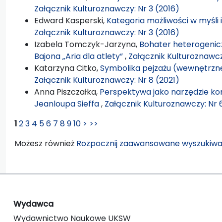
Załącznik Kulturoznawczy: Nr 3 (2016)
Edward Kasperski,
Kategoria możliwości w myśli
Załącznik Kulturoznawczy: Nr 3 (2016)
Izabela Tomczyk-Jarzyna,
Bohater heterogeniczn
Bajona „Aria dla atlety”
,
Załącznik Kulturoznawcz
Katarzyna Citko,
Symbolika pejzażu (wewnętrzn
Załącznik Kulturoznawczy: Nr 8 (2021)
Anna Piszczałka,
Perspektywa jako narzędzie ko
Jeanloupa Sieffa
,
Załącznik Kulturoznawczy: Nr 
1
2
3
4
5
6
7
8
9
10
>
>>
Możesz również
Rozpocznij zaawansowane wyszukiwa
Wydawca
Wydawnictwo Naukowe UKSW