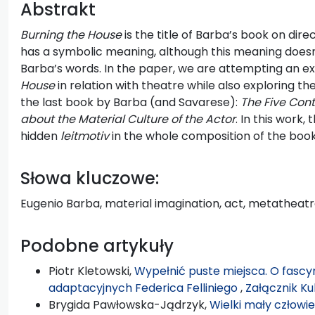
Abstrakt
Burning the House
is the title of Barba’s book on dir
has a symbolic meaning, although this meaning doesn’t
Barba’s words. In the paper, we are attempting an ex
House
in relation with theatre while also exploring the
the last book by Barba (and Savarese):
The Five Cont
about the Material Culture of the Actor
. In this work, 
hidden
leitmotiv
in the whole composition of the book
Słowa kluczowe:
Eugenio Barba, material imagination, act, metatheat
Podobne artykuły
Piotr Kletowski,
Wypełnić puste miejsca. O fascy
adaptacyjnych Federica Felliniego
,
Załącznik Ku
Brygida Pawłowska-Jądrzyk,
Wielki mały człowiek