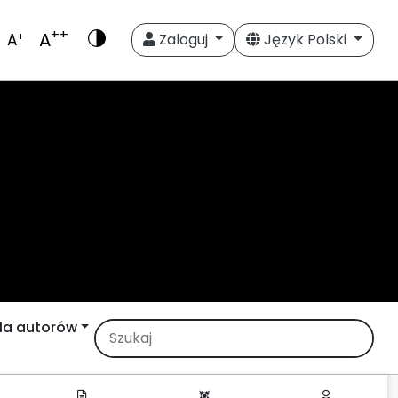
++
A
+
A
Zaloguj
Język Polski
la autorów