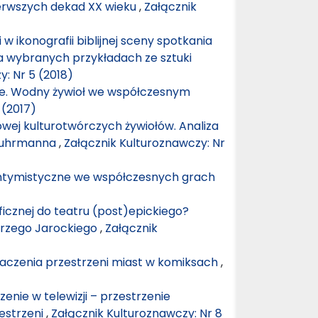
erwszych dekad XX wieku
,
Załącznik
 ikonografii biblijnej sceny spotkania
a wybranych przykładach ze sztuki
: Nr 5 (2018)
ie. Wodny żywioł we współczesnym
 (2017)
owej kulturotwórczych żywiołów. Analiza
 Luhrmanna
,
Załącznik Kulturoznawczy: Nr
 intymistyczne we współczesnych grach
ficznej do teatru (post)epickiego?
erzego Jarockiego
,
Załącznik
aczenia przestrzeni miast w komiksach
,
rzenie w telewizji – przestrzenie
zestrzeni
,
Załącznik Kulturoznawczy: Nr 8