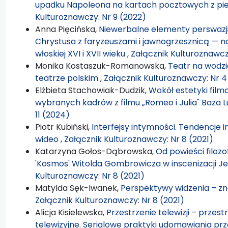
upadku Napoleona na kartach pocztowych z pi
Kulturoznawczy: Nr 9 (2022)
Anna Pięcińska,
Niewerbalne elementy perswazji w
Chrystusa z faryzeuszami i jawnogrzesznicą — n
włoskiej XVI i XVII wieku
,
Załącznik Kulturoznawczy
Monika Kostaszuk-Romanowska,
Teatr na wodz
teatrze polskim
,
Załącznik Kulturoznawczy: Nr 4
Elżbieta Stachowiak-Dudzik,
Wokół estetyki film
wybranych kadrów z filmu „Romeo i Julia" Baza
11 (2024)
Piotr Kubiński,
Interfejsy intymności. Tendencje
wideo
,
Załącznik Kulturoznawczy: Nr 8 (2021)
Katarzyna Gołos-Dąbrowska,
Od powieści filozo
'Kosmos' Witolda Gombrowicza w inscenizacji J
Kulturoznawczy: Nr 8 (2021)
Matylda Sęk-Iwanek,
Perspektywy widzenia – zn
Załącznik Kulturoznawczy: Nr 8 (2021)
Alicja Kisielewska,
Przestrzenie telewizji – przest
telewizyjne. Serialowe praktyki udomawiania pr