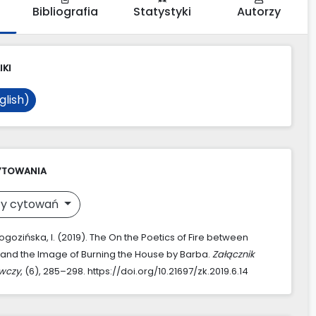
Bibliografia
Statystyki
Autorzy
IKI
glish)
YTOWANIA
y cytowań
gozińska, I. (2019). The On the Poetics of Fire between
and the Image of Burning the House by Barba.
Załącznik
awczy
, (6), 285–298. https://doi.org/10.21697/zk.2019.6.14