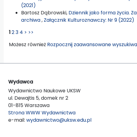
(2021)
Bartosz Dąbrowski,
Dziennik jako forma życia. Z
archiwa
,
Załącznik Kulturoznawczy: Nr 9 (2022)
1
2
3
4
>
>>
Możesz również
Rozpocznij zaawansowane wyszukiwa
Wydawca
Wydawnictwo Naukowe UKSW
ul. Dewajtis 5, domek nr 2
01-815 Warszawa
Strona WWW Wydawnictwa
e-mail:
wydawnictwo@uksw.edu.pl