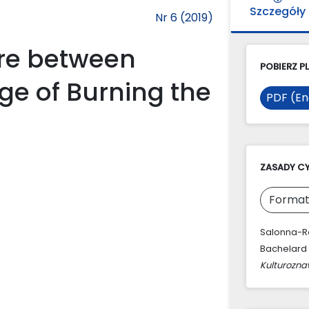
Szczegóły
Nr 6 (2019)
ire between
POBIERZ PL
ge of Burning the
PDF (En
ZASADY C
Format
Salonna-Ro
Bachelard 
Kulturozn