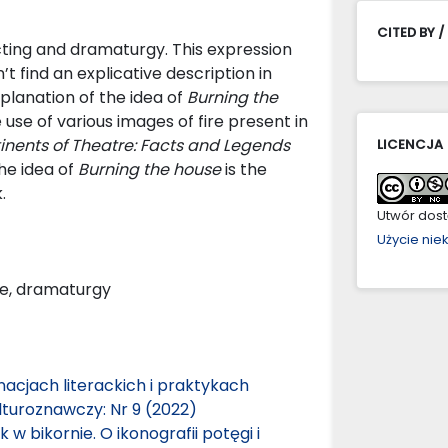
CITED BY /
ecting and dramaturgy. This expression
 find an explicative description in
planation of the idea of
Burning the
 use of various images of fire present in
inents of Theatre: Facts and Legends
LICENCJA
the idea of
Burning the house
is the
.
Utwór dostę
Użycie ni
re, dramaturgy
nacjach literackich i praktykach
lturoznawczy: Nr 9 (2022)
 w bikornie. O ikonografii potęgi i