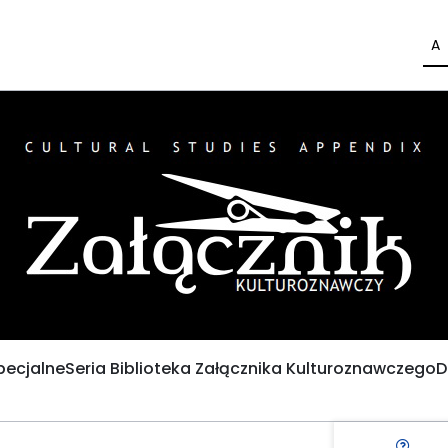
A
pecjalne
Seria Biblioteka Załącznika Kulturoznawczego
D