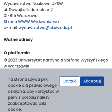
Wydawnictwo Naukowe UKSW
ul. Dewajtis 5, domek nr 2
01-815 Warszawa
Strona WWW Wydawnictwa
e-mail:
wydawnictwo@uksw.edu.pl
Ważne adresy
O platformie
© 2023 Uniwersytet Kardynała Stefana Wyszyńskiego
w Warszawie
Support & Customization by LIBCOM
Platform & Workflow by OJS/PKP
Ta strona używa pliki
Odrzuć
Akceptuj
cookie dla prawidłowego
działania, aby korzystać w
pełni z portalu należy
zaakceptować pliki
cookie.