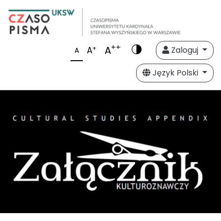
++
A
+
A
Zaloguj
A
Język Polski