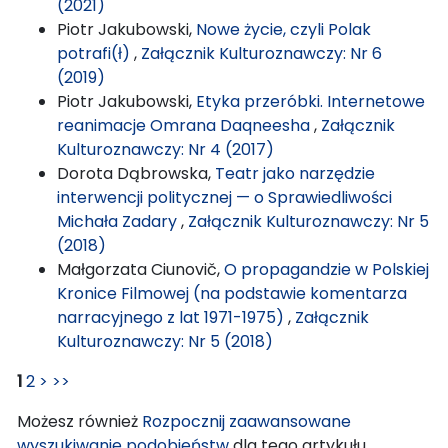
(2021)
Piotr Jakubowski,
Nowe życie, czyli Polak
potrafi(ł)
,
Załącznik Kulturoznawczy: Nr 6
(2019)
Piotr Jakubowski,
Etyka przeróbki. Internetowe
reanimacje Omrana Daqneesha
,
Załącznik
Kulturoznawczy: Nr 4 (2017)
Dorota Dąbrowska,
Teatr jako narzędzie
interwencji politycznej — o Sprawiedliwości
Michała Zadary
,
Załącznik Kulturoznawczy: Nr 5
(2018)
Małgorzata Ciunovič,
O propagandzie w Polskiej
Kronice Filmowej (na podstawie komentarza
narracyjnego z lat 1971-1975)
,
Załącznik
Kulturoznawczy: Nr 5 (2018)
1
2
>
>>
Możesz również
Rozpocznij zaawansowane
wyszukiwanie podobieństw
dla tego artykułu.