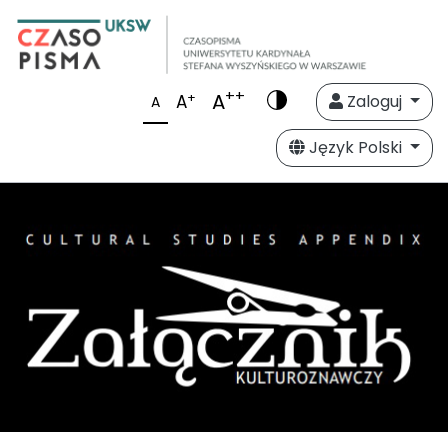
++
A
+
A
Zaloguj
A
Język Polski