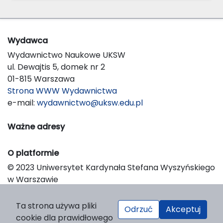
Wydawca
Wydawnictwo Naukowe UKSW
ul. Dewajtis 5, domek nr 2
01-815 Warszawa
Strona WWW Wydawnictwa
e-mail:
wydawnictwo@uksw.edu.pl
Ważne adresy
O platformie
© 2023 Uniwersytet Kardynała Stefana Wyszyńskiego
w Warszawie
Support & Customization by LIBCOM
Platform & Workflow by OJS/PKP
Ta strona używa pliki
Odrzuć
Akceptuj
cookie dla prawidłowego