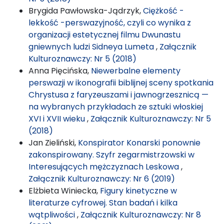
Brygida Pawłowska-Jądrzyk,
Ciężkość -
lekkość -perswazyjność, czyli co wynika z
organizacji estetycznej filmu Dwunastu
gniewnych ludzi Sidneya Lumeta
,
Załącznik
Kulturoznawczy: Nr 5 (2018)
Anna Pięcińska,
Niewerbalne elementy
perswazji w ikonografii biblijnej sceny spotkania
Chrystusa z faryzeuszami i jawnogrzesznicą —
na wybranych przykładach ze sztuki włoskiej
XVI i XVII wieku
,
Załącznik Kulturoznawczy: Nr 5
(2018)
Jan Zieliński,
Konspirator Konarski ponownie
zakonspirowany. Szyfr zegarmistrzowski w
Interesujących mężczyznach Leskowa
,
Załącznik Kulturoznawczy: Nr 6 (2019)
Elżbieta Winiecka,
Figury kinetyczne w
literaturze cyfrowej. Stan badań i kilka
wątpliwości
,
Załącznik Kulturoznawczy: Nr 8