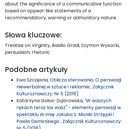
about the significance of a communicative function
based on appeal-like statements of a
recommendatory, warning or admonitory nature.
Słowa kluczowe:
Treatise on Virginity, Basilio Gradi, Szymon Wysocki,
persuasion, rhetoric
Podobne artykuły
Ewa Szczęsna,
Oblicza sterowania. O perswazji
niewerbalnej w sztuce i reklamie
,
Załącznik
Kulturoznawczy: Nr 5 (2018)
Katarzyna Gołos-Dąbrowska,
"W waszych
rękach teraz los wasz" - elementy perswazji w
spektaklu W imię Jakuba S. Moniki Strzępki i
Pawła Demirskiego
,
Załącznik Kulturoznawczy:
Nr 5 (2018)