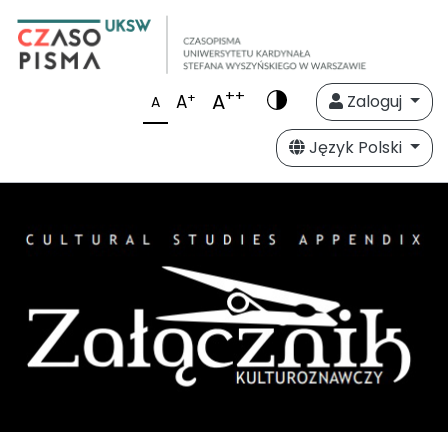
++
A
+
A
Zaloguj
A
Język Polski