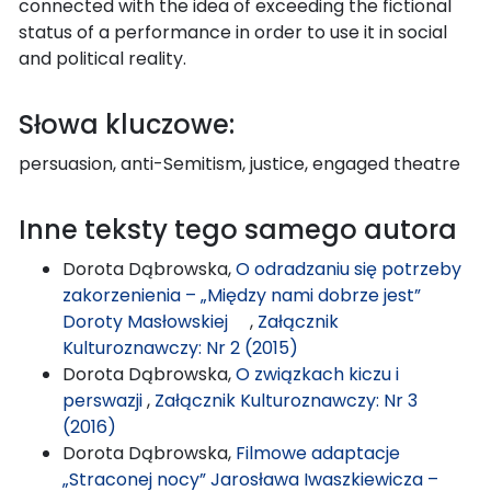
connected with the idea of exceeding the fictional
status of a performance in order to use it in social
and political reality.
Słowa kluczowe:
persuasion, anti-Semitism, justice, engaged theatre
Inne teksty tego samego autora
Dorota Dąbrowska,
O odradzaniu się potrzeby
zakorzenienia – „Między nami dobrze jest”
Doroty Masłowskiej
,
Załącznik
Kulturoznawczy: Nr 2 (2015)
Dorota Dąbrowska,
O związkach kiczu i
perswazji
,
Załącznik Kulturoznawczy: Nr 3
(2016)
Dorota Dąbrowska,
Filmowe adaptacje
„Straconej nocy” Jarosława Iwaszkiewicza –