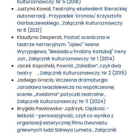
Kulturoznawczy: Nr 5 (2018)
Justyna Kowal,
Teatralny ekwiwalent literackiej
autonarracji . Przypadek 'Kronosu' Krzysztofa
Garbaczewskiego
,
Załącznik Kulturoznawczy:
Nr 8 (2021)
Klaudyna Desperat,
Postać sceniczna w
teatrze narracyjnym. "Lipiec" Iwana
Wyrypajewa, "Biesiada u hrabiny Kotłubaj" Ireny
Jun
,
Załącznik Kulturoznawczy: Nr 1 (2014)
Jacek Kopciński,
Powrót „Dziadów”, czyli dwa
teatry
,
Załącznik Kulturoznawczy: Nr 2 (2015)
Jadwiga Gracla,
Wczesna dramaturgia
Jarosława Iwaszkiewicza na współczesnej
scenie. „Kwidama” potyczki teatralne
,
Załącznik Kulturoznawczy: Nr 11 (2024)
Brygida Pawłowska-Jądrzyk,
Ciężkość -
lekkość -perswazyjność, czyli co wynika z
organizacji estetycznej filmu Dwunastu
gniewnych ludzi Sidneya Lumeta
,
Załącznik