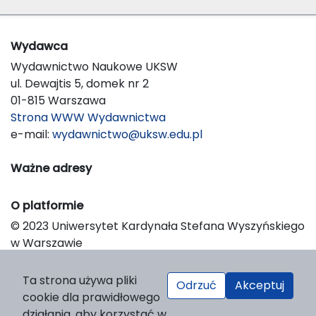
Wydawca
Wydawnictwo Naukowe UKSW
ul. Dewajtis 5, domek nr 2
01-815 Warszawa
Strona WWW Wydawnictwa
e-mail:
wydawnictwo@uksw.edu.pl
Ważne adresy
O platformie
© 2023 Uniwersytet Kardynała Stefana Wyszyńskiego
w Warszawie
Support & Customization by LIBCOM
Platform & Workflow by OJS/PKP
Ta strona używa pliki
Odrzuć
Akceptuj
cookie dla prawidłowego
działania, aby korzystać w