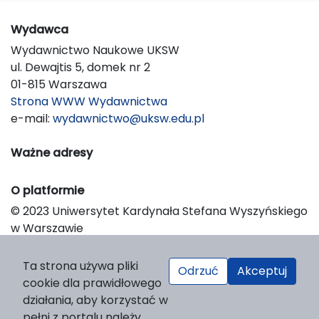
Wydawca
Wydawnictwo Naukowe UKSW
ul. Dewajtis 5, domek nr 2
01-815 Warszawa
Strona WWW Wydawnictwa
e-mail:
wydawnictwo@uksw.edu.pl
Ważne adresy
O platformie
© 2023 Uniwersytet Kardynała Stefana Wyszyńskiego
w Warszawie
Support & Customization by LIBCOM
Platform & Workflow by OJS/PKP
Ta strona używa pliki
Odrzuć
Akceptuj
cookie dla prawidłowego
działania, aby korzystać w
pełni z portalu należy