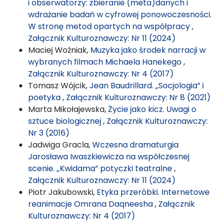
i obserwatorzy: zbieranie (meta)danych i
wdrażanie badań w cyfrowej ponowoczesności.
W stronę metod opartych na współpracy
,
Załącznik Kulturoznawczy: Nr 11 (2024)
Maciej Woźniak,
Muzyka jako środek narracji w
wybranych filmach Michaela Hanekego
,
Załącznik Kulturoznawczy: Nr 4 (2017)
Tomasz Wójcik,
Jean Baudrillard. „Socjologia” i
poetyka
,
Załącznik Kulturoznawczy: Nr 8 (2021)
Marta Mikołajewska,
Życie jako kicz. Uwagi o
sztuce biologicznej
,
Załącznik Kulturoznawczy:
Nr 3 (2016)
Jadwiga Gracla,
Wczesna dramaturgia
Jarosława Iwaszkiewicza na współczesnej
scenie. „Kwidama” potyczki teatralne
,
Załącznik Kulturoznawczy: Nr 11 (2024)
Piotr Jakubowski,
Etyka przeróbki. Internetowe
reanimacje Omrana Daqneesha
,
Załącznik
Kulturoznawczy: Nr 4 (2017)