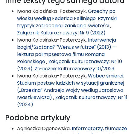
Inne teksty tego samego autora
Iwona Kolasińska-Pasterczyk,
Grzechy po
włosku według Federica Felliniego. Rzymski
tryptyk zatracenia i zanikanie świętości
,
Załącznik Kulturoznawczy: Nr 9 (2022)
Iwona Kolasińska-Pasterczyk,
Interwencja
bogini/Szatana? "Wenus w futrze" (2013) –
lektura palimpsestowa filmu Romana
Polańskiego
,
Załącznik Kulturoznawczy: Nr 10
(2023): Załącznik Kulturoznawczy 10/2023
Iwona Kolasińska-Pasterczyk,
Wobec śmierci.
Studium postaw ludzkich w sytuacji granicznej
(„Brzezina” Andrzeja Wajdy według Jarosława
Iwaszkiewicza)
,
Załącznik Kulturoznawczy: Nr 11
(2024)
Podobne artykuły
Agnieszka Ogonowska,
Informatorzy, tłumacze