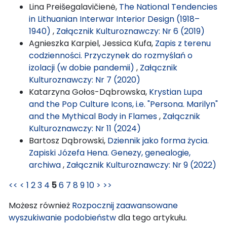
Lina Preišegalavičienė,
The National Tendencies
in Lithuanian Interwar Interior Design (1918–
1940)
,
Załącznik Kulturoznawczy: Nr 6 (2019)
Agnieszka Karpiel, Jessica Kufa,
Zapis z terenu
codzienności. Przyczynek do rozmyślań o
izolacji (w dobie pandemii)
,
Załącznik
Kulturoznawczy: Nr 7 (2020)
Katarzyna Gołos-Dąbrowska,
Krystian Lupa
and the Pop Culture Icons, i.e. "Persona. Marilyn"
and the Mythical Body in Flames
,
Załącznik
Kulturoznawczy: Nr 11 (2024)
Bartosz Dąbrowski,
Dziennik jako forma życia.
Zapiski Józefa Hena. Genezy, genealogie,
archiwa
,
Załącznik Kulturoznawczy: Nr 9 (2022)
<<
<
1
2
3
4
5
6
7
8
9
10
>
>>
Możesz również
Rozpocznij zaawansowane
wyszukiwanie podobieństw
dla tego artykułu.