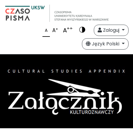
++
A
+
A
Zaloguj
A
Język Polski