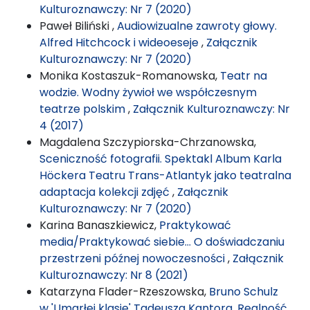
Kulturoznawczy: Nr 7 (2020)
Paweł Biliński ,
Audiowizualne zawroty głowy.
Alfred Hitchcock i wideoeseje
,
Załącznik
Kulturoznawczy: Nr 7 (2020)
Monika Kostaszuk-Romanowska,
Teatr na
wodzie. Wodny żywioł we współczesnym
teatrze polskim
,
Załącznik Kulturoznawczy: Nr
4 (2017)
Magdalena Szczypiorska-Chrzanowska,
Sceniczność fotografii. Spektakl Album Karla
Höckera Teatru Trans-Atlantyk jako teatralna
adaptacja kolekcji zdjęć
,
Załącznik
Kulturoznawczy: Nr 7 (2020)
Karina Banaszkiewicz,
Praktykować
media/Praktykować siebie… O doświadczaniu
przestrzeni późnej nowoczesności
,
Załącznik
Kulturoznawczy: Nr 8 (2021)
Katarzyna Flader-Rzeszowska,
Bruno Schulz
w 'Umarłej klasie' Tadeusza Kantora. Realność