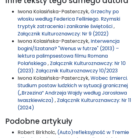
Inne teksty tego samego autora
Iwona Kolasińska-Pasterczyk,
Grzechy po
włosku według Federica Felliniego. Rzymski
tryptyk zatracenia i zanikanie świętości
,
Załącznik Kulturoznawczy: Nr 9 (2022)
Iwona Kolasińska-Pasterczyk,
Interwencja
bogini/Szatana? "Wenus w futrze" (2013) –
lektura palimpsestowa filmu Romana
Polańskiego
,
Załącznik Kulturoznawczy: Nr 10
(2023): Załącznik Kulturoznawczy 10/2023
Iwona Kolasińska-Pasterczyk,
Wobec śmierci.
Studium postaw ludzkich w sytuacji granicznej
(„Brzezina” Andrzeja Wajdy według Jarosława
Iwaszkiewicza)
,
Załącznik Kulturoznawczy: Nr 11
(2024)
Podobne artykuły
Robert Birkholc,
(Auto)refleksyjność w Tremie