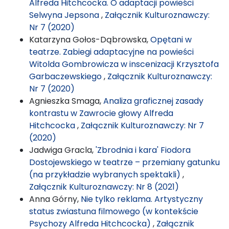
Alfreda Hitchcocka. O adaptacji powieści
Selwyna Jepsona
,
Załącznik Kulturoznawczy:
Nr 7 (2020)
Katarzyna Gołos-Dąbrowska,
Opętani w
teatrze. Zabiegi adaptacyjne na powieści
Witolda Gombrowicza w inscenizacji Krzysztofa
Garbaczewskiego
,
Załącznik Kulturoznawczy:
Nr 7 (2020)
Agnieszka Smaga,
Analiza graficznej zasady
kontrastu w Zawrocie głowy Alfreda
Hitchcocka
,
Załącznik Kulturoznawczy: Nr 7
(2020)
Jadwiga Gracla,
'Zbrodnia i kara' Fiodora
Dostojewskiego w teatrze – przemiany gatunku
(na przykładzie wybranych spektakli)
,
Załącznik Kulturoznawczy: Nr 8 (2021)
Anna Górny,
Nie tylko reklama. Artystyczny
status zwiastuna filmowego (w kontekście
Psychozy Alfreda Hitchcocka)
,
Załącznik