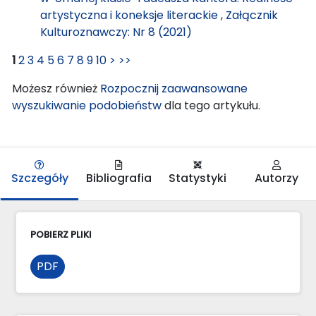
artystyczna i koneksje literackie
,
Załącznik
Kulturoznawczy: Nr 8 (2021)
1
2
3
4
5
6
7
8
9
10
>
>>
Możesz również
Rozpocznij zaawansowane
wyszukiwanie podobieństw
dla tego artykułu.
Szczegóły
Bibliografia
Statystyki
Autorzy
POBIERZ PLIKI
PDF