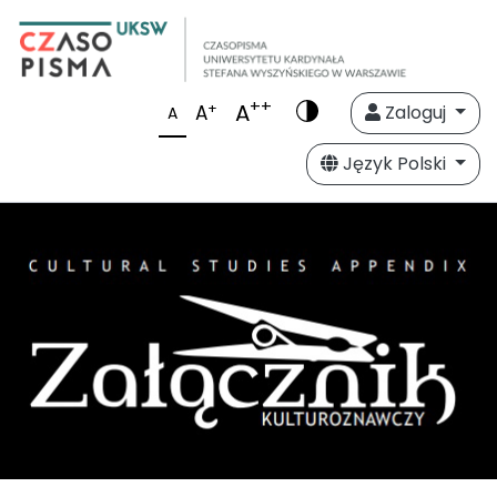
++
A
+
A
Zaloguj
A
Język Polski