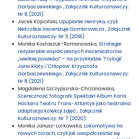
Garbaczewskiego
,
Załącznik Kulturoznawczy:
Nr 8 (2021)
Jacek Kopciński,
Upupianie Henryka, czyli
NeKrošius inscenizuje Gombrowicza
,
Załącznik
Kulturoznawczy: Nr 5 (2018)
Monika Kostaszuk-Romanowska,
Strategie
reżyserskie współczesnych inscenizatorów
„wielkiej powieści” – na przykładzie 'Trylogii'
Jana Klaty i 'Chłopów' Krzysztofa
Garbaczewskiego
,
Załącznik Kulturoznawczy:
Nr 8 (2021)
Magdalena Szczypiorska-Chrzanowska,
Sceniczność fotografii. Spektakl Album Karla
Höckera Teatru Trans-Atlantyk jako teatralna
adaptacja kolekcji zdjęć
,
Załącznik
Kulturoznawczy: Nr 7 (2020)
Monika Janusz-Lorkowska,
Lokomotywa na
nowych torach, czyli jak uwspółcześnia się