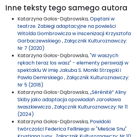
Inne teksty tego samego autora
Katarzyna Gołos-Dąbrowska,
Opętani w
teatrze. Zabiegi adaptacyjne na powieści
Witolda Gombrowicza w inscenizacji Krzysztofa
Garbaczewskiego
,
Załącznik Kulturoznawczy:
Nr 7 (2020)
Katarzyna Gołos-Dąbrowska,
"W waszych
rękach teraz los wasz" - elementy perswazji w
spektaklu W imię Jakuba S. Moniki Strzępki i
Pawła Demirskiego
,
Załącznik Kulturoznawczy:
Nr 5 (2018)
Katarzyna Gołos-Dąbrowska,
„Sérénité” Aliny
Skiby jako adaptacja opowiadań Jarosława
Iwaszkiewicza
,
Załącznik Kulturoznawczy: Nr 11
(2024)
Katarzyna Gołos-Dąbrowska,
Powidoki
twórczości Federica Felliniego w "Mieście Snu"
Krystiana Lupy
,
Załącznik Kulturoznawczy: Nr 10