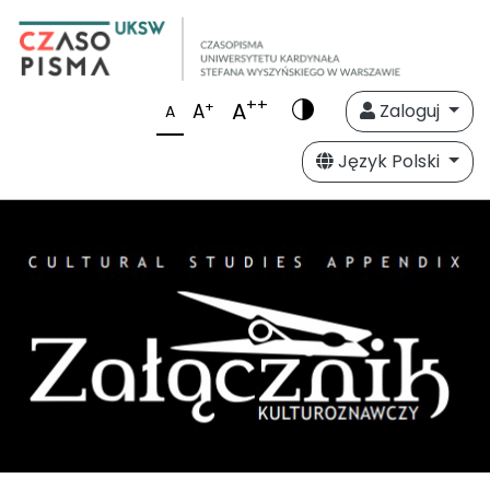
++
A
+
A
Zaloguj
A
Język Polski