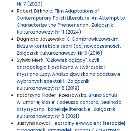
Nr 7 (2020)
Robert Birkholc,
Film Adaptations of
Contemporary Polish Literature. An Attempt to
Characterize the Phenomenon
,
Załącznik
Kulturoznawczy: Nr 11 (2024)
Dagmara Jaszewska,
O Gombrowiczowskim
kiczu w kontekście teorii (po)nowoczesności
,
Załącznik Kulturoznawczy: Nr 3 (2016)
Sylwia Merk,
"Człowiek dążący", czyli
antropologia filozoficzna w twórczości
Krystiana Lupy. Analiza zjawiska na podstawie
wybranych spektakli
,
Załącznik
Kulturoznawczy: Nr 6 (2019)
Katarzyna Flader-Rzeszowska,
Bruno Schulz
w 'Umarłej klasie' Tadeusza Kantora. Realność
artystyczna i koneksje literackie
,
Załącznik
Kulturoznawczy: Nr 8 (2021)
Justyna Kowal,
Teatralny ekwiwalent literackiej
autonarracji . Przypadek 'Kronosu' Krzysztofa