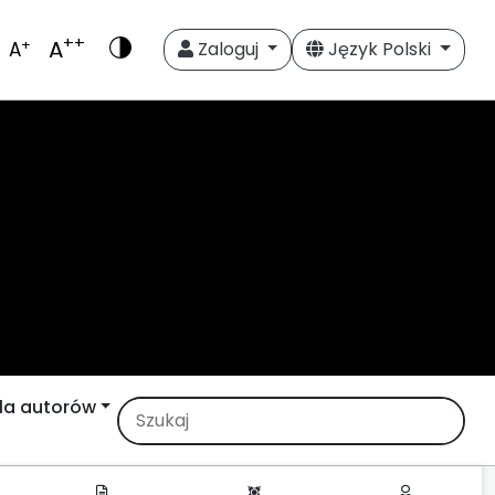
++
A
+
A
Zaloguj
Język Polski
la autorów