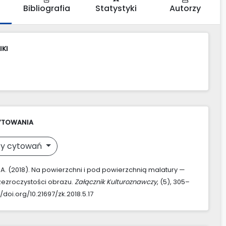
Bibliografia
Statystyki
Autorzy
IKI
YTOWANIA
y cytowań
A. (2018). Na powierzchni i pod powierzchnią malatury —
rzezroczystości obrazu.
Załącznik Kulturoznawczy
, (5), 305–
//doi.org/10.21697/zk.2018.5.17