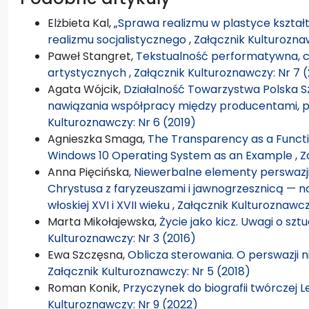
Elżbieta Kal,
„Sprawa realizmu w plastyce kształt
realizmu socjalistycznego
,
Załącznik Kulturoznaw
Paweł Stangret,
Tekstualność performatywna, c
artystycznych
,
Załącznik Kulturoznawczy: Nr 7 
Agata Wójcik,
Działalność Towarzystwa Polska S
nawiązania współpracy między producentami, p
Kulturoznawczy: Nr 6 (2019)
Agnieszka Smaga,
The Transparency as a Functio
Windows 10 Operating System as an Example
,
Z
Anna Pięcińska,
Niewerbalne elementy perswazji w
Chrystusa z faryzeuszami i jawnogrzesznicą — n
włoskiej XVI i XVII wieku
,
Załącznik Kulturoznawczy
Marta Mikołajewska,
Życie jako kicz. Uwagi o szt
Kulturoznawczy: Nr 3 (2016)
Ewa Szczęsna,
Oblicza sterowania. O perswazji n
Załącznik Kulturoznawczy: Nr 5 (2018)
Roman Konik,
Przyczynek do biografii twórczej
Kulturoznawczy: Nr 9 (2022)