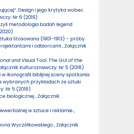
ującej”. Design i jego krytyka wobec
czy: Nr 6 (2019)
zyli metodologia badań legend
(2020)
ztuka Stosowana (1901–1913) – próby
rojektantami i odbiorcami
,
Załącznik
nal and Visual Tool. The GUI of the
ałącznik Kulturoznawczy: Nr 5 (2018)
 ikonografii biblijnej sceny spotkania
a wybranych przykładach ze sztuki
: Nr 5 (2018)
uce biologicznej
,
Załącznik
iewerbalnej w sztuce i reklamie
,
 Leona Wyczółkowskiego
,
Załącznik