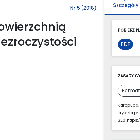
Szczegóły
Nr 5 (2018)
powierzchnią
POBIERZ PL
zezroczystości
PDF
ZASADY C
Format
Karapuda, 
kryteria p
320. https: