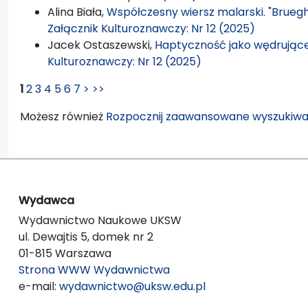
Alina Biała,
Współczesny wiersz malarski. "Bruegh
Załącznik Kulturoznawczy: Nr 12 (2025)
Jacek Ostaszewski,
Haptyczność jako wędrujące
Kulturoznawczy: Nr 12 (2025)
1
2
3
4
5
6
7
>
>>
Możesz również
Rozpocznij zaawansowane wyszukiwa
Wydawca
Wydawnictwo Naukowe UKSW
ul. Dewajtis 5, domek nr 2
01-815 Warszawa
Strona WWW Wydawnictwa
e-mail:
wydawnictwo@uksw.edu.pl