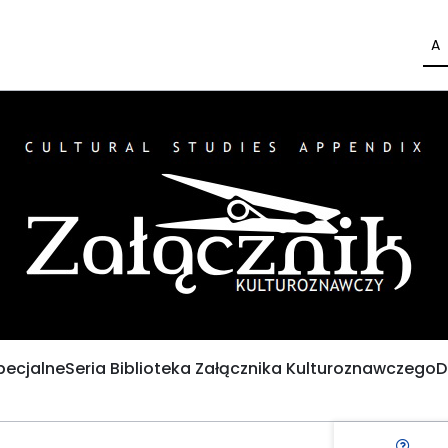
A
pecjalne
Seria Biblioteka Załącznika Kulturoznawczego
D