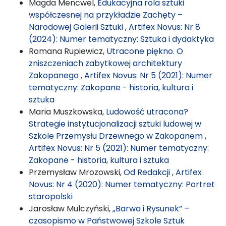
Magda Mencwel,
Edukacyjna rola sztuki
współczesnej na przykładzie Zachęty –
Narodowej Galerii Sztuki
,
Artifex Novus: Nr 8
(2024): Numer tematyczny: Sztuka i dydaktyka
Romana Rupiewicz,
Utracone piękno. O
zniszczeniach zabytkowej architektury
Zakopanego
,
Artifex Novus: Nr 5 (2021): Numer
tematyczny: Zakopane - historia, kultura i
sztuka
Maria Muszkowska,
Ludowość utracona?
Strategie instytucjonalizacji sztuki ludowej w
Szkole Przemysłu Drzewnego w Zakopanem
,
Artifex Novus: Nr 5 (2021): Numer tematyczny:
Zakopane - historia, kultura i sztuka
Przemysław Mrozowski,
Od Redakcji
,
Artifex
Novus: Nr 4 (2020): Numer tematyczny: Portret
staropolski
Jarosław Mulczyński,
„Barwa i Rysunek” –
czasopismo w Państwowej Szkole Sztuk