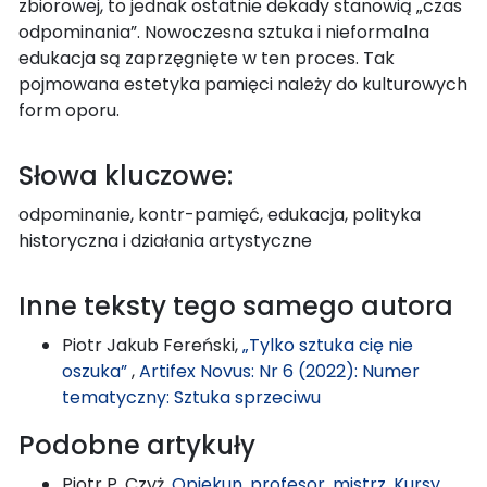
zbiorowej, to jednak ostatnie dekady stanowią „czas
odpominania”. Nowoczesna sztuka i nieformalna
edukacja są zaprzęgnięte w ten proces. Tak
pojmowana estetyka pamięci należy do kulturowych
form oporu.
Słowa kluczowe:
odpominanie, kontr-pamięć, edukacja, polityka
historyczna i działania artystyczne
Inne teksty tego samego autora
Piotr Jakub Fereński,
„Tylko sztuka cię nie
oszuka”
,
Artifex Novus: Nr 6 (2022): Numer
tematyczny: Sztuka sprzeciwu
Podobne artykuły
Piotr P. Czyż,
Opiekun, profesor, mistrz. Kursy