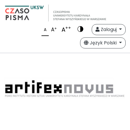
++
A
+
A
Zaloguj
A
Język Polski