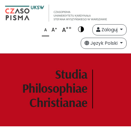
++
A
+
A
Zaloguj
A
Język Polski