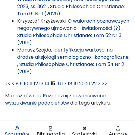
2023, ss. 362.
,
Studia Philosophiae Christianae:
Tom 61 Nr 1 (2025)
Krzysztof Krzyżewski,
O walorach poznawczych
negatywnego ujmowania … świadomości (?)
,
Studia Philosophiae Christianae: Tom 52 Nr 3
(2016)
Mariusz Szajda,
Identyfikacja wartości na
drodze aksjologii semiologiczno-ikonograficznej
,
Studia Philosophiae Christianae: Tom 54 Nr 2
(2018)
<<
<
8
9
10
11
12
13
14
15
16
17
18
19
20
21
22
>
>>
Możesz również
Rozpocznij zaawansowane
wyszukiwanie podobieństw
dla tego artykułu.
Szczegóły
Bibliografia
Statystyki
Autorzy