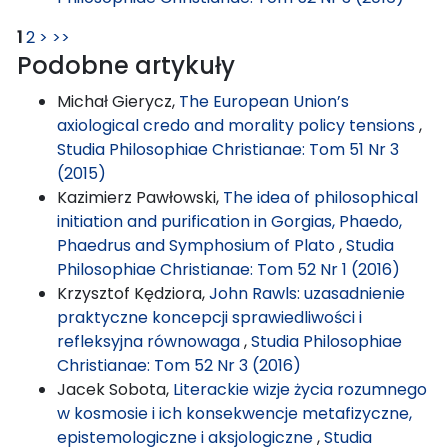
1
2
>
>>
Podobne artykuły
Michał Gierycz,
The European Union’s
axiological credo and morality policy tensions
,
Studia Philosophiae Christianae: Tom 51 Nr 3
(2015)
Kazimierz Pawłowski,
The idea of philosophical
initiation and purification in Gorgias, Phaedo,
Phaedrus and Symphosium of Plato
,
Studia
Philosophiae Christianae: Tom 52 Nr 1 (2016)
Krzysztof Kędziora,
John Rawls: uzasadnienie
praktyczne koncepcji sprawiedliwości i
refleksyjna równowaga
,
Studia Philosophiae
Christianae: Tom 52 Nr 3 (2016)
Jacek Sobota,
Literackie wizje życia rozumnego
w kosmosie i ich konsekwencje metafizyczne,
epistemologiczne i aksjologiczne
,
Studia