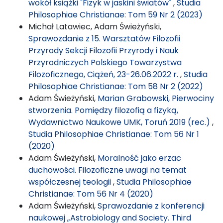
wokół książki "Fizyk w jaskini światów"
,
Studia
Philosophiae Christianae: Tom 59 Nr 2 (2023)
Michał Latawiec, Adam Świeżyński,
Sprawozdanie z 15. Warsztatów Filozofii
Przyrody Sekcji Filozofii Przyrody i Nauk
Przyrodniczych Polskiego Towarzystwa
Filozoficznego, Ciążeń, 23-26.06.2022 r.
,
Studia
Philosophiae Christianae: Tom 58 Nr 2 (2022)
Adam Świeżyński,
Marian Grabowski, Pierwociny
stworzenia. Pomiędzy filozofią a fizyką,
Wydawnictwo Naukowe UMK, Toruń 2019 (rec.)
,
Studia Philosophiae Christianae: Tom 56 Nr 1
(2020)
Adam Świeżyński,
Moralność jako erzac
duchowości. Filozoficzne uwagi na temat
współczesnej teologii
,
Studia Philosophiae
Christianae: Tom 56 Nr 4 (2020)
Adam Świeżyński,
Sprawozdanie z konferencji
naukowej „Astrobiology and Society. Third