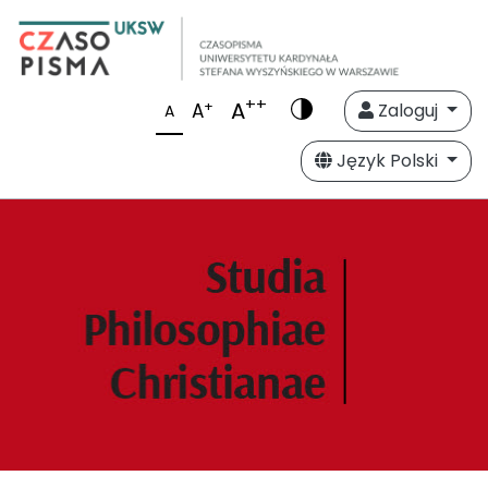
++
A
+
A
Zaloguj
A
Język Polski