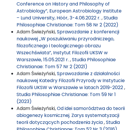
Conference on History and Philosophy of
Astrobiology”, European Astrobiology Institute
– Lund University, Höör, 3-4.06.2022 r.
,
Studia
Philosophiae Christianae: Tom 58 Nr 2 (2022)
Adam Świeżyński,
Sprawozdanie z konferencji
naukowej „W poszukiwaniu przyrodniczego,
filozoficznego i teologicznego obrazu
Wszechświata”, Instytut Filozofii UKSW w
Warszawie, 15.05.2021 r.
,
Studia Philosophiae
Christianae: Tom 57 Nr 2 (2021)
Adam Świeżyński,
Sprawozdanie z działalności
naukowej Katedry Filozofii Przyrody w Instytucie
Filozofii UKSW w Warszawie w latach 2019-2022
,
Studia Philosophiae Christianae: Tom 59 Nr 1
(2023)
Adam Świeżyński,
Od idei samorództwa do teorii
abiogenezy kosmicznej. Zarys systematyzacji
teorii dotyczących pochodzenia życia
,
Studia
Philosophiae Christianae: Tom 52 Nr 3 (2016)