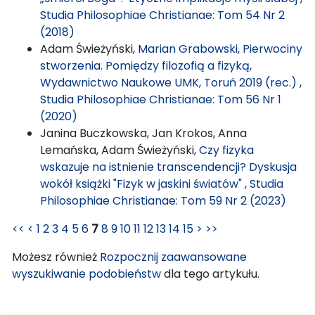
Studia Philosophiae Christianae: Tom 54 Nr 2
(2018)
Adam Świeżyński,
Marian Grabowski, Pierwociny
stworzenia. Pomiędzy filozofią a fizyką,
Wydawnictwo Naukowe UMK, Toruń 2019 (rec.)
,
Studia Philosophiae Christianae: Tom 56 Nr 1
(2020)
Janina Buczkowska, Jan Krokos, Anna
Lemańska, Adam Świeżyński,
Czy fizyka
wskazuje na istnienie transcendencji? Dyskusja
wokół książki "Fizyk w jaskini światów"
,
Studia
Philosophiae Christianae: Tom 59 Nr 2 (2023)
<<
<
1
2
3
4
5
6
7
8
9
10
11
12
13
14
15
>
>>
Możesz również
Rozpocznij zaawansowane
wyszukiwanie podobieństw
dla tego artykułu.