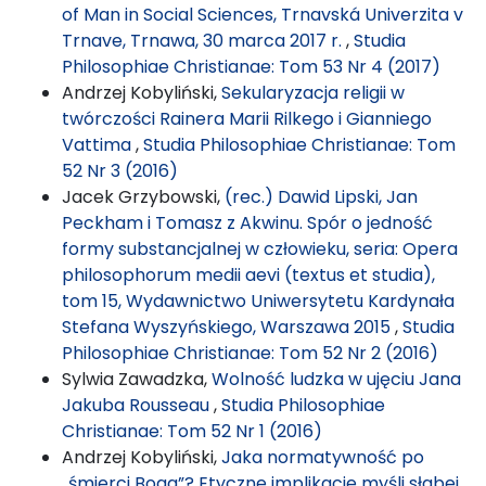
of Man in Social Sciences, Trnavská Univerzita v
Trnave, Trnawa, 30 marca 2017 r.
,
Studia
Philosophiae Christianae: Tom 53 Nr 4 (2017)
Andrzej Kobyliński,
Sekularyzacja religii w
twórczości Rainera Marii Rilkego i Gianniego
Vattima
,
Studia Philosophiae Christianae: Tom
52 Nr 3 (2016)
Jacek Grzybowski,
(rec.) Dawid Lipski, Jan
Peckham i Tomasz z Akwinu. Spór o jedność
formy substancjalnej w człowieku, seria: Opera
philosophorum medii aevi (textus et studia),
tom 15, Wydawnictwo Uniwersytetu Kardynała
Stefana Wyszyńskiego, Warszawa 2015
,
Studia
Philosophiae Christianae: Tom 52 Nr 2 (2016)
Sylwia Zawadzka,
Wolność ludzka w ujęciu Jana
Jakuba Rousseau
,
Studia Philosophiae
Christianae: Tom 52 Nr 1 (2016)
Andrzej Kobyliński,
Jaka normatywność po
„śmierci Boga”? Etyczne implikacje myśli słabej
,