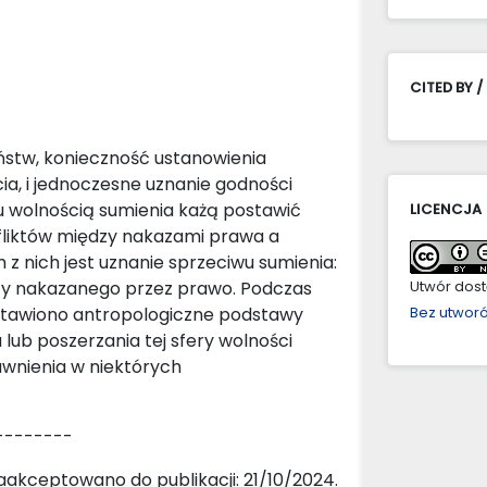
CITED BY /
stw, konieczność ustanowienia
ia, i jednoczesne uznanie godności
u wolnością sumienia każą postawić
LICENCJA
fliktów między nakazami prawa a
 z nich jest uznanie sprzeciwu sumienia:
czy nakazanego przez prawo. Podczas
Utwór dostę
tawiono antropologiczne podstawy
Bez utwor
lub poszerzania tej sfery wolności
awnienia w niektórych
--------
akceptowano do publikacji: 21/10/2024.