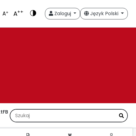
++
A
+
A
Zaloguj
Język Polski
t
FB