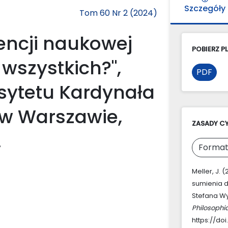
Szczegóły
Tom 60 Nr 2 (2024)
encji naukowej
POBIERZ PL
 wszystkich?",
PDF
ersytetu Kardynała
 w Warszawie,
ZASADY C
.
Format
Meller, J.
sumienia dl
Stefana Wy
Philosophi
https://do