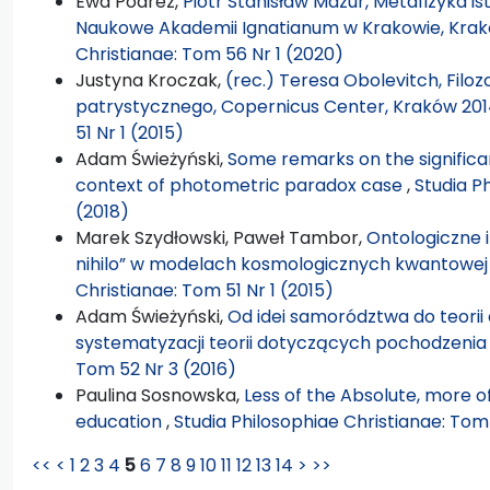
Ewa Podrez,
Piotr Stanisław Mazur, Metafizyka i
Naukowe Akademii Ignatianum w Krakowie, Krak
Christianae: Tom 56 Nr 1 (2020)
Justyna Kroczak,
(rec.) Teresa Obolevitch, Filoz
patrystycznego, Copernicus Center, Kraków 20
51 Nr 1 (2015)
Adam Świeżyński,
Some remarks on the significa
context of photometric paradox case
,
Studia P
(2018)
Marek Szydłowski, Paweł Tambor,
Ontologiczne 
nihilo” w modelach kosmologicznych kwantow
Christianae: Tom 51 Nr 1 (2015)
Adam Świeżyński,
Od idei samorództwa do teorii
systematyzacji teorii dotyczących pochodzenia
Tom 52 Nr 3 (2016)
Paulina Sosnowska,
Less of the Absolute, more 
education
,
Studia Philosophiae Christianae: Tom
<<
<
1
2
3
4
5
6
7
8
9
10
11
12
13
14
>
>>