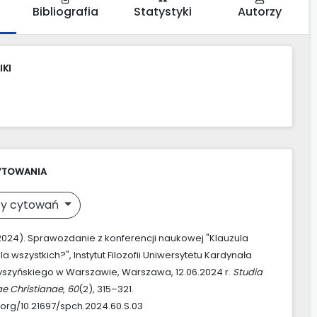
Bibliografia
Statystyki
Autorzy
IKI
YTOWANIA
y cytowań
 (2024). Sprawozdanie z konferencji naukowej "Klauzula
a wszystkich?", Instytut Filozofii Uniwersytetu Kardynała
szyńskiego w Warszawie, Warszawa, 12.06.2024 r.
Studia
ae Christianae
,
60
(2), 315–321.
i.org/10.21697/spch.2024.60.S.03