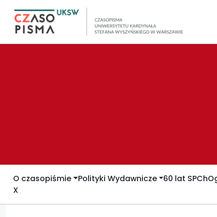
O czasopiśmie
Polityki Wydawnicze
60 lat SPCh
Og
X