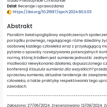
Studia Philosophiae Christianae
Dział:
Recenzje i sprawozdania
https://doi.org/10.21697/spch.2024.60.S.03
Abstrakt
Pluralizm światopoglądowy współczesnych społeczeń
porządku prawnego, regulującego różne dziedziny życ
osobowej każdego człowieka wraz z przysługującą m
pytania o sposoby rozwiązywania potencjalnych kon
normą, której źródłem jest sumienie jednostki. Jednym
możliwości niewykonania działania, dopuszczonego 
konferencji
Klauzula sumienia dla wszystkich?
przeds
sprzeciwu sumienia, aktualne tendencje do zawężania 
człowieka, a także praktykę respektowania tego upr
zawodach.
----------------------------------------------
Zgłoszono: 27/06/2024. Zrecenzowano: 12/09/2024. Za