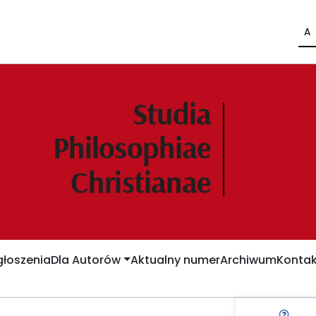
A
łoszenia
Dla Autorów
Aktualny numer
Archiwum
Kontak