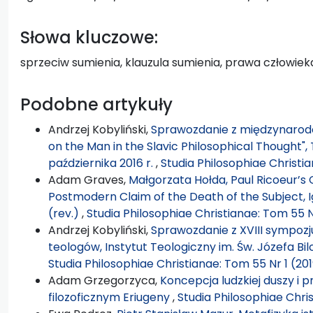
Słowa kluczowe:
sprzeciw sumienia, klauzula sumienia, prawa człowieka
Podobne artykuły
Andrzej Kobyliński,
Sprawozdanie z międzynarodo
on the Man in the Slavic Philosophical Thought",
października 2016 r.
,
Studia Philosophiae Christi
Adam Graves,
Małgorzata Hołda, Paul Ricoeur’s 
Postmodern Claim of the Death of the Subject, 
(rev.)
,
Studia Philosophiae Christianae: Tom 55 N
Andrzej Kobyliński,
Sprawozdanie z XVIII sympozjum
teologów, Instytut Teologiczny im. Św. Józefa Bil
Studia Philosophiae Christianae: Tom 55 Nr 1 (20
Adam Grzegorzyca,
Koncepcja ludzkiej duszy i 
filozoficznym Eriugeny
,
Studia Philosophiae Chris