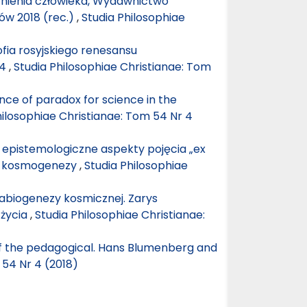
stnienia człowieka, Wydawnictwo
ów 2018 (rec.)
,
Studia Philosophiae
ofia rosyjskiego renesansu
14
,
Studia Philosophiae Christianae: Tom
nce of paradox for science in the
hilosophiae Christianae: Tom 54 Nr 4
i epistemologiczne aspekty pojęcia „ex
ej kosmogenezy
,
Studia Philosophiae
 abiogenezy kosmicznej. Zarys
 życia
,
Studia Philosophiae Christianae:
of the pedagogical. Hans Blumenberg and
 54 Nr 4 (2018)