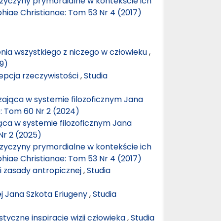
przyczyny prymordialne w kontekście ich
phiae Christianae: Tom 53 Nr 4 (2017)
nia wszystkiego z niczego w człowieku
,
19)
epcja rzeczywistości
,
Studia
ająca w systemie filozoficznym Jana
e: Tom 60 Nr 2 (2024)
ca w systemie filozoficznym Jana
Nr 2 (2025)
przyczyny prymordialne w kontekście ich
phiae Christianae: Tom 53 Nr 4 (2017)
ji zasady antropicznej
,
Studia
ej Jana Szkota Eriugeny
,
Studia
tyczne inspiracje wizji człowieka
,
Studia