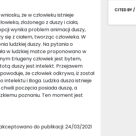
CITED BY /
niosku, że w człowieku istnieje
owieka, złożonego z duszy i ciała,
ncepcji wynika problem animacji duszy,
y się z ciałem, tworząc człowieka. W
ia ludzkiej duszy. Na pytania o
iała w ludzkiej matce proponowano w
icznym Eriugeny człowiek jest bytem,
Istotą duszy jest intelekt. Przejawem
 powoduje, że człowiek odkrywa, iż został
ntelektu i Boga. Ludzka dusza istnieje
chwili poczęcia posiada duszę, a
dzkiemu poznaniu. Ten moment jest
akceptowano do publikacji: 24/03/2021