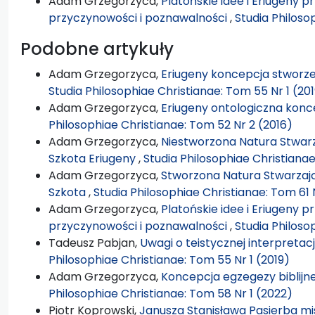
Adam Grzegorzyca,
Platońskie idee i Eriugeny 
przyczynowości i poznawalności
,
Studia Philoso
Podobne artykuły
Adam Grzegorzyca,
Eriugeny koncepcja stworze
Studia Philosophiae Christianae: Tom 55 Nr 1 (20
Adam Grzegorzyca,
Eriugeny ontologiczna konc
Philosophiae Christianae: Tom 52 Nr 2 (2016)
Adam Grzegorzyca,
Niestworzona Natura Stwarz
Szkota Eriugeny
,
Studia Philosophiae Christiana
Adam Grzegorzyca,
Stworzona Natura Stwarzają
Szkota
,
Studia Philosophiae Christianae: Tom 61 
Adam Grzegorzyca,
Platońskie idee i Eriugeny 
przyczynowości i poznawalności
,
Studia Philoso
Tadeusz Pabjan,
Uwagi o teistycznej interpretac
Philosophiae Christianae: Tom 55 Nr 1 (2019)
Adam Grzegorzyca,
Koncepcja egzegezy biblijn
Philosophiae Christianae: Tom 58 Nr 1 (2022)
Piotr Koprowski,
Janusza Stanisława Pasierba mis