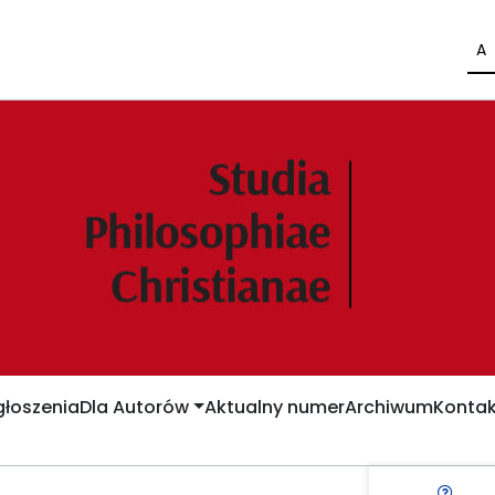
A
łoszenia
Dla Autorów
Aktualny numer
Archiwum
Kontak