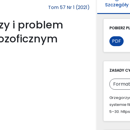
Szczegóły
Tom 57 Nr 1 (2021)
zy i problem
POBIERZ PL
lozoficznym
PDF
ZASADY C
Format
Grzegorzyc
systemie f
5–30. https