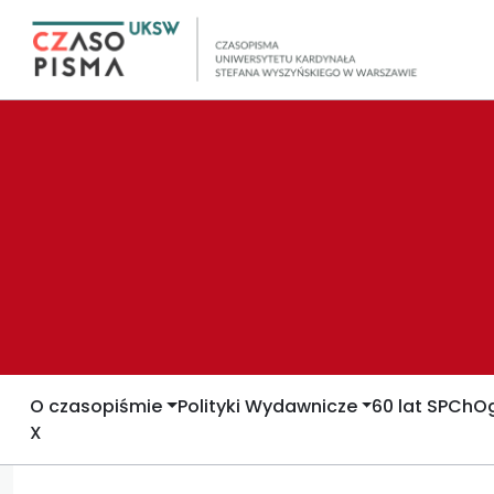
O czasopiśmie
Polityki Wydawnicze
60 lat SPCh
Og
X