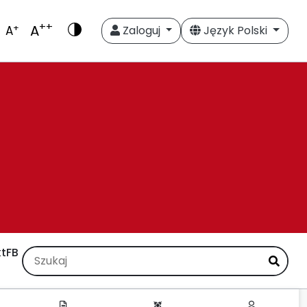
++
A
+
A
Zaloguj
Język Polski
t
FB