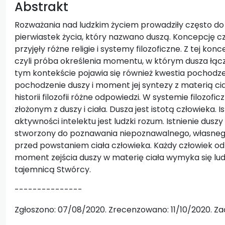
Abstrakt
Rozważania nad ludzkim życiem prowadziły często do w
pierwiastek życia, który nazwano duszą. Koncepcję czł
przyjęły różne religie i systemy filozoficzne. Z tej ko
czyli próba określenia momentu, w którym dusza łącz
tym kontekście pojawia się również kwestia pochodzen
pochodzenie duszy i moment jej syntezy z materią c
historii filozofii różne odpowiedzi. W systemie filozof
złożonym z duszy i ciała. Dusza jest istotą człowieka. 
aktywności intelektu jest ludzki rozum. Istnienie duszy
stworzony do poznawania niepoznawalnego, własnego i
przed powstaniem ciała człowieka. Każdy człowiek od 
moment zejścia duszy w materię ciała wymyka się lu
tajemnicą Stwórcy.
---------------
Zgłoszono: 07/08/2020. Zrecenzowano: 11/10/2020. Za