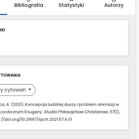
Bibliografia
Statystyki
Autorzy
IKI
YTOWANIA
y cytowań
a, A. (2021). Koncepcja ludzkiej duszy i problem animacji w
ilozoficznym Eriugeny.
Studia Philosophiae Christianae
,
57
(1),
://doi.org/10.21697/spch.2021.57.A.01