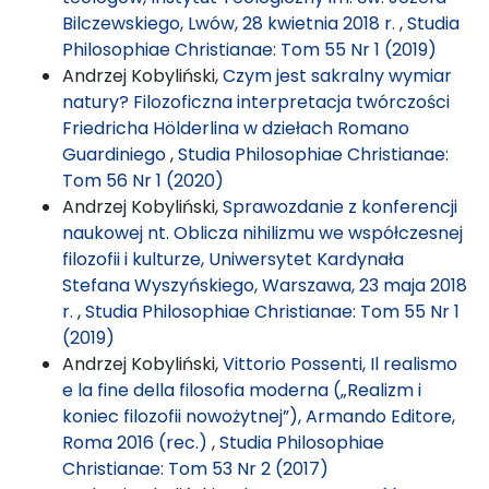
Bilczewskiego, Lwów, 28 kwietnia 2018 r.
,
Studia
Philosophiae Christianae: Tom 55 Nr 1 (2019)
Andrzej Kobyliński,
Czym jest sakralny wymiar
natury? Filozoficzna interpretacja twórczości
Friedricha Hölderlina w dziełach Romano
Guardiniego
,
Studia Philosophiae Christianae:
Tom 56 Nr 1 (2020)
Andrzej Kobyliński,
Sprawozdanie z konferencji
naukowej nt. Oblicza nihilizmu we współczesnej
filozofii i kulturze, Uniwersytet Kardynała
Stefana Wyszyńskiego, Warszawa, 23 maja 2018
r.
,
Studia Philosophiae Christianae: Tom 55 Nr 1
(2019)
Andrzej Kobyliński,
Vittorio Possenti, Il realismo
e la fine della filosofia moderna („Realizm i
koniec filozofii nowożytnej”), Armando Editore,
Roma 2016 (rec.)
,
Studia Philosophiae
Christianae: Tom 53 Nr 2 (2017)