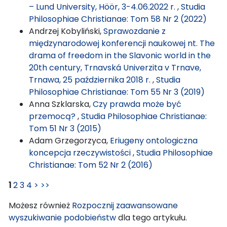
– Lund University, Höör, 3-4.06.2022 r.
,
Studia
Philosophiae Christianae: Tom 58 Nr 2 (2022)
Andrzej Kobyliński,
Sprawozdanie z
międzynarodowej konferencji naukowej nt. The
drama of freedom in the Slavonic world in the
20th century, Trnavská Univerzita v Trnave,
Trnawa, 25 października 2018 r.
,
Studia
Philosophiae Christianae: Tom 55 Nr 3 (2019)
Anna Szklarska,
Czy prawda może być
przemocą?
,
Studia Philosophiae Christianae:
Tom 51 Nr 3 (2015)
Adam Grzegorzyca,
Eriugeny ontologiczna
koncepcja rzeczywistości
,
Studia Philosophiae
Christianae: Tom 52 Nr 2 (2016)
1
2
3
4
>
>>
Możesz również
Rozpocznij zaawansowane
wyszukiwanie podobieństw
dla tego artykułu.