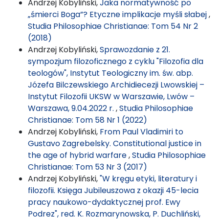
Andrzej Kobyliński,
Jaka normatywność po
„śmierci Boga”? Etyczne implikacje myśli słabej
,
Studia Philosophiae Christianae: Tom 54 Nr 2
(2018)
Andrzej Kobyliński,
Sprawozdanie z 21.
sympozjum filozoficznego z cyklu "Filozofia dla
teologów", Instytut Teologiczny im. św. abp.
Józefa Bilczewskiego Archidiecezji Lwowskiej –
Instytut Filozofii UKSW w Warszawie, Lwów –
Warszawa, 9.04.2022 r.
,
Studia Philosophiae
Christianae: Tom 58 Nr 1 (2022)
Andrzej Kobyliński,
From Paul Vladimiri to
Gustavo Zagrebelsky. Constitutional justice in
the age of hybrid warfare
,
Studia Philosophiae
Christianae: Tom 53 Nr 3 (2017)
Andrzej Kobyliński,
"W kręgu etyki, literatury i
filozofii. Księga Jubileuszowa z okazji 45-lecia
pracy naukowo-dydaktycznej prof. Ewy
Podrez", red. K. Rozmarynowska, P. Duchliński,