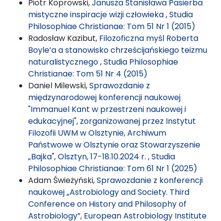
Piotr Koprowski,
Janusza Stanisława Pasierba
mistyczne inspiracje wizji człowieka
,
Studia
Philosophiae Christianae: Tom 51 Nr 1 (2015)
Radosław Kazibut,
Filozoficzna myśl Roberta
Boyle’a a stanowisko chrześcijańskiego teizmu
naturalistycznego
,
Studia Philosophiae
Christianae: Tom 51 Nr 4 (2015)
Daniel Milewski,
Sprawozdanie z
międzynarodowej konferencji naukowej
"Immanuel Kant w przestrzeni naukowej i
edukacyjnej", zorganizowanej przez Instytut
Filozofii UWM w Olsztynie, Archiwum
Państwowe w Olsztynie oraz Stowarzyszenie
„Bajka", Olsztyn, 17-18.10.2024 r.
,
Studia
Philosophiae Christianae: Tom 61 Nr 1 (2025)
Adam Świeżyński,
Sprawozdanie z konferencji
naukowej „Astrobiology and Society. Third
Conference on History and Philosophy of
Astrobiology”, European Astrobiology Institute