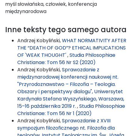
myśl słowiańska, człowiek, konferencja
międzynarodowa
Inne teksty tego samego autora
Andrzej Kobyliński,
WHAT NORMATIVITY AFTER
THE “DEATH OF GOD”? ETHICAL IMPLICATIONS
OF 'WEAK THOUGHT'
,
Studia Philosophiae
Christianae: Tom 56 Nr S2 (2020)
Andrzej Kobyliński,
Sprawozdanie z
międzynarodowej konferencji naukowej nt.
"Przyrodoznawstwo – Filozofia – Teologia.
Obszary i perspektywy dialogu", Uniwersytet
Kardynała Stefana Wyszyńskiego, Warszawa,
15–16 października 2019 r.
,
Studia Philosophiae
Christianae: Tom 56 Nr 1 (2020)
Andrzej Kobyliński,
Sprawozdanie z XVIII
sympozjum filozoficznego nt. Filozofia dla
teologów, Instytut Teologiczny im. Św. Józefa