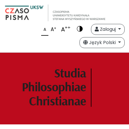
++
A
+
A
Zaloguj
A
Język Polski