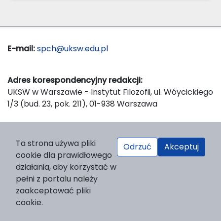
E-mail:
spch@uksw.edu.pl
Adres korespondencyjny redakcji:
UKSW w Warszawie - Instytut Filozofii, ul. Wóycickiego
1/3 (bud. 23, pok. 211), 01-938 Warszawa
Wydawca:
Ta strona używa pliki
Odrzuć
Akceptuj
Wydawnictwo Naukowe UKSW, ul. Dewajtis 5, domek
cookie dla prawidłowego
nr 2, 01-815 Warszawa
działania, aby korzystać w
Strona WWW Wydawnictwa
pełni z portalu należy
e-mail:
wydawnictwo@uksw.edu.pl
zaakceptować pliki
cookie.