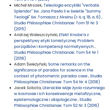
Michał Mrozek,
Teleologia encykliki "Veritatis
Splendor" św. Jana Pawła II w świetle "Summy
Teologii" św. Tomasza z Akwinu (I−II, q. 18, a. 6)
,
Studia Philosophiae Christianae: Tom 51 Nr 3
(2015)
Andrzej Waleszczyński,
Efekt Knobe’a z
perspektywy etyki tomistycznej. Problem
porządków i kompetencji normatywnych
,
Studia Philosophiae Christianae: Tom 54 Nr 1
(2018)
Adam Świeżyński,
Some remarks on the
significance of paradox for science in the
context of photometric paradox case
,
Studia
Philosophiae Christianae: Tom 54 Nr 4 (2018)
Jacek Sobota,
Literackie wizje życia rozumnego
w kosmosie i ich konsekwencje metafizyczne,
epistemologiczne i aksjologiczne
,
Studia
Philosophiae Christianae: Tom 52 Nr 3 (2016)