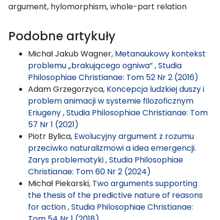
argument, hylomorphism, whole-part relation
Podobne artykuły
Michał Jakub Wagner,
Metanaukowy kontekst
problemu „brakującego ogniwa”
,
Studia
Philosophiae Christianae: Tom 52 Nr 2 (2016)
Adam Grzegorzyca,
Koncepcja ludzkiej duszy i
problem animacji w systemie filozoficznym
Eriugeny
,
Studia Philosophiae Christianae: Tom
57 Nr 1 (2021)
Piotr Bylica,
Ewolucyjny argument z rozumu
przeciwko naturalizmowi a idea emergencji.
Zarys problematyki
,
Studia Philosophiae
Christianae: Tom 60 Nr 2 (2024)
Michał Piekarski,
Two arguments supporting
the thesis of the predictive nature of reasons
for action
,
Studia Philosophiae Christianae:
Tom 54 Nr 1 (2018)