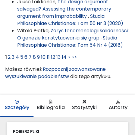
Juuso Loikkanen,
The design argument
salvaged? Assessing the contemporary
argument from improbability
,
Studia
Philosophiae Christianae: Tom 56 Nr 3 (2020)
Witold Płotka,
Zarys fenomenologii solidarności:
O genezie konstytuowania się grup
,
Studia
Philosophiae Christianae: Tom 54 Nr 4 (2018)
1
2
3
4
5
6
7
8
9
10
11
12
13
14
>
>>
Możesz również
Rozpocznij zaawansowane
wyszukiwanie podobieństw
dla tego artykułu.
Szczegóły
Bibliografia
Statystyki
Autorzy
POBIERZ PLIKI