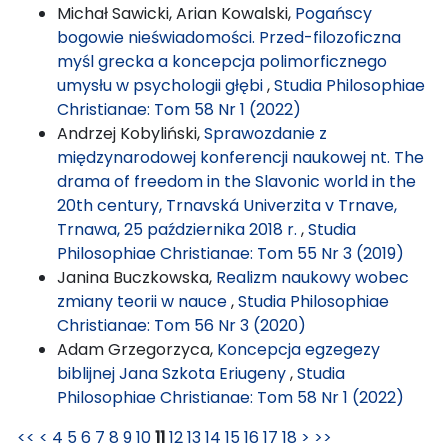
Michał Sawicki, Arian Kowalski,
Pogańscy
bogowie nieświadomości. Przed-filozoficzna
myśl grecka a koncepcja polimorficznego
umysłu w psychologii głębi
,
Studia Philosophiae
Christianae: Tom 58 Nr 1 (2022)
Andrzej Kobyliński,
Sprawozdanie z
międzynarodowej konferencji naukowej nt. The
drama of freedom in the Slavonic world in the
20th century, Trnavská Univerzita v Trnave,
Trnawa, 25 października 2018 r.
,
Studia
Philosophiae Christianae: Tom 55 Nr 3 (2019)
Janina Buczkowska,
Realizm naukowy wobec
zmiany teorii w nauce
,
Studia Philosophiae
Christianae: Tom 56 Nr 3 (2020)
Adam Grzegorzyca,
Koncepcja egzegezy
biblijnej Jana Szkota Eriugeny
,
Studia
Philosophiae Christianae: Tom 58 Nr 1 (2022)
<<
<
4
5
6
7
8
9
10
11
12
13
14
15
16
17
18
>
>>