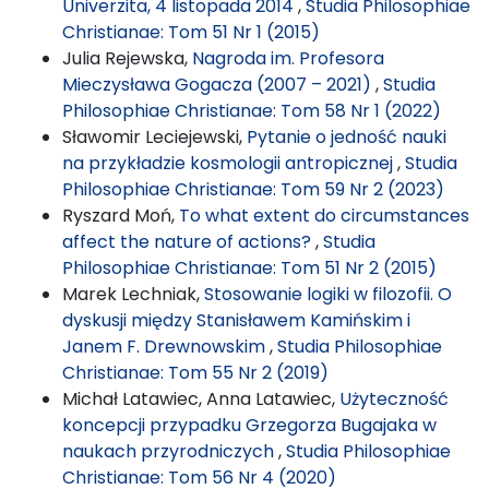
Univerzita, 4 listopada 2014
,
Studia Philosophiae
Christianae: Tom 51 Nr 1 (2015)
Julia Rejewska,
Nagroda im. Profesora
Mieczysława Gogacza (2007 – 2021)
,
Studia
Philosophiae Christianae: Tom 58 Nr 1 (2022)
Sławomir Leciejewski,
Pytanie o jedność nauki
na przykładzie kosmologii antropicznej
,
Studia
Philosophiae Christianae: Tom 59 Nr 2 (2023)
Ryszard Moń,
To what extent do circumstances
affect the nature of actions?
,
Studia
Philosophiae Christianae: Tom 51 Nr 2 (2015)
Marek Lechniak,
Stosowanie logiki w filozofii. O
dyskusji między Stanisławem Kamińskim i
Janem F. Drewnowskim
,
Studia Philosophiae
Christianae: Tom 55 Nr 2 (2019)
Michał Latawiec, Anna Latawiec,
Użyteczność
koncepcji przypadku Grzegorza Bugajaka w
naukach przyrodniczych
,
Studia Philosophiae
Christianae: Tom 56 Nr 4 (2020)