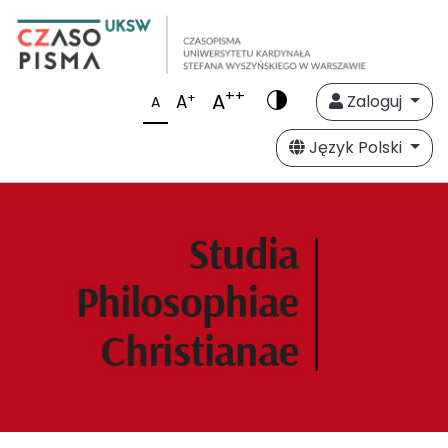
++
A
+
A
Zaloguj
A
Język Polski