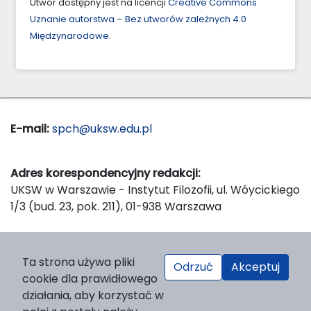
Utwór dostępny jest na licencji
Creative Commons
Uznanie autorstwa – Bez utworów zależnych 4.0
Międzynarodowe
.
E-mail:
spch@uksw.edu.pl
Adres korespondencyjny redakcji:
UKSW w Warszawie - Instytut Filozofii, ul. Wóycickiego
1/3 (bud. 23, pok. 211), 01-938 Warszawa
Wydawca:
Ta strona używa pliki
Odrzuć
Akceptuj
Wydawnictwo Naukowe UKSW, ul. Dewajtis 5, domek
cookie dla prawidłowego
nr 2, 01-815 Warszawa
działania, aby korzystać w
Strona WWW Wydawnictwa