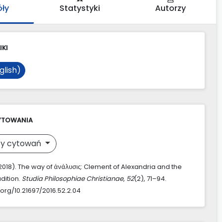
óły
Statystyki
Autorzy
IKI
glish)
YTOWANIA
y cytowań
(2018). The way of ἀνάλυσις: Clement of Alexandria and the
adition.
Studia Philosophiae Christianae
,
52
(2), 71–94.
.org/10.21697/2016.52.2.04