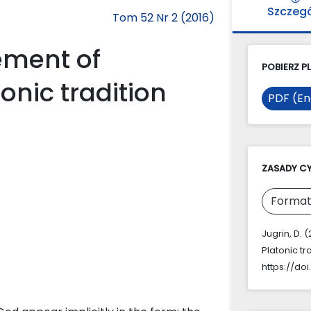
Szczeg
Tom 52 Nr 2 (2016)
ement of
POBIERZ PL
onic tradition
PDF (En
ZASADY C
Format
Jugrin, D. 
Platonic tr
https://doi