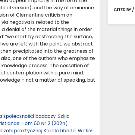
od appear implicitly in the form: the
tical version), and the way of eminence.
CITED BY /
ion of Clementine criticism on
ia negativa is related to the
a denial of the material things in order
: “we start by abstracting the surface,
d we are left with the point; we abstract
 then precipitated into the greatness of
is, also, one of the authors who emphasize
e knowledge process. The cessation of
e of contemplation with a pure mind.
nowledge – not a matter of speaking, but
ca społeczności badaczy. Szkic
ristianae: Tom 60 Nr 2 (2024)
lozofii praktycznej Karola Libelta. Wokół