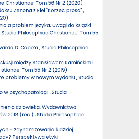
ae Christianae: Tom 56 Nr 2 (2020)
oksu Zenona z Elei "Korzec prosa"
,
020)
a a problem języka. Uwagi do książki
,
Studia Philosophiae Christianae: Tom 55
dwarda D. Cope’a
,
Studia Philosophiae
 dyskusji między Stanisławem Kamińskim i
istianae: Tom 55 Nr 2 (2019)
Stare problemy w nowym wydaniu
,
Studia
o w psychopatologii
,
Studia
stnienia człowieka, Wydawnictwo
ów 2018 (rec.)
,
Studia Philosophiae
nych – zdynamizowanie ludzkiej
łady? Perspektywa etyki