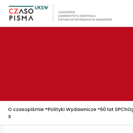
O czasopiśmie
Polityki Wydawnicze
60 lat SPCh
Og
X