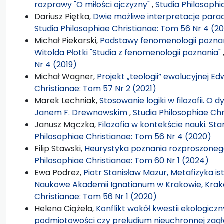
rozprawy "O miłości ojczyzny"
,
Studia Philosophi
Dariusz Piętka,
Dwie możliwe interpretacje parad
Studia Philosophiae Christianae: Tom 56 Nr 4 (2
Michał Piekarski,
Podstawy fenomenologii poznani
Witolda Płotki "Studia z fenomenologii poznania"
Nr 4 (2019)
Michał Wagner,
Projekt „teologii” ewolucyjnej E
Christianae: Tom 57 Nr 2 (2021)
Marek Lechniak,
Stosowanie logiki w filozofii. O
Janem F. Drewnowskim
,
Studia Philosophiae Chr
Janusz Mączka,
Filozofia w kontekście nauki. 
Philosophiae Christianae: Tom 56 Nr 4 (2020)
Filip Stawski,
Heurystyka poznania rozproszoneg
Philosophiae Christianae: Tom 60 Nr 1 (2024)
Ewa Podrez,
Piotr Stanisław Mazur, Metafizyka i
Naukowe Akademii Ignatianum w Krakowie, Krak
Christianae: Tom 56 Nr 1 (2020)
Helena Ciążela,
Konflikt wokół kwestii ekologicz
podmiotowości czy preludium nieuchronnej zag