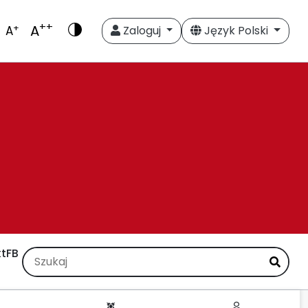
++
A
+
A
Zaloguj
Język Polski
t
FB