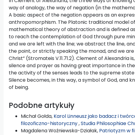
In Clement of Alexandria, the three ways of knowing G
way of analogy, the way of negation (in the mathema
A basic aspect of the negation appears as an express
anthropomorphism. The Platonic traditional model of v
mathematical theory of abstraction and is defined as 
to reach the contemplation of God through pure mind
and we are left with the line; we abstract the line, an
the point, or strictly speaking the monad, and we are
Christ” (Stromateis V.11.71.2). Clement of Alexandria 
silence and prayer as having great importance in th
the activity of the senses leads to the supreme stat
Silence becomes, in this way, a symbol of God, and k
of being.
Podobne artykuły
Michał Gołda,
Karol Linneusz jako badacz i twór
filozoficzno-historyczny
,
Studia Philosophiae Ch
Magdalena Woźniewska-Działak,
Patriotyzm w fi