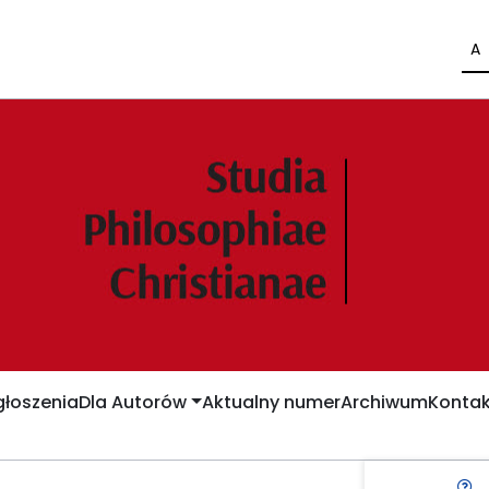
A
łoszenia
Dla Autorów
Aktualny numer
Archiwum
Kontak