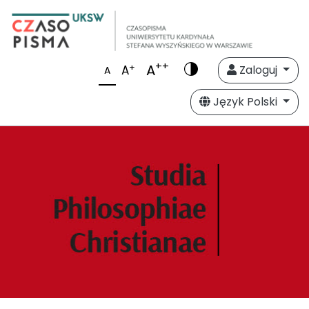
++
A
+
A
Zaloguj
A
Język Polski