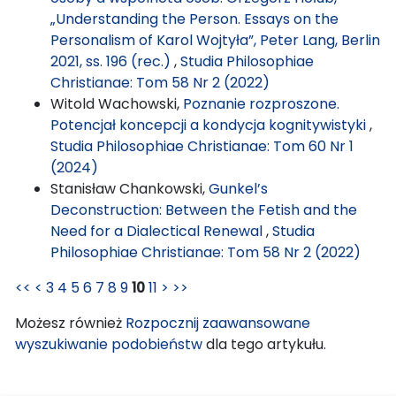
„Understanding the Person. Essays on the
Personalism of Karol Wojtyła”, Peter Lang, Berlin
2021, ss. 196 (rec.)
,
Studia Philosophiae
Christianae: Tom 58 Nr 2 (2022)
Witold Wachowski,
Poznanie rozproszone.
Potencjał koncepcji a kondycja kognitywistyki
,
Studia Philosophiae Christianae: Tom 60 Nr 1
(2024)
Stanisław Chankowski,
Gunkel’s
Deconstruction: Between the Fetish and the
Need for a Dialectical Renewal
,
Studia
Philosophiae Christianae: Tom 58 Nr 2 (2022)
<<
<
3
4
5
6
7
8
9
10
11
>
>>
Możesz również
Rozpocznij zaawansowane
wyszukiwanie podobieństw
dla tego artykułu.