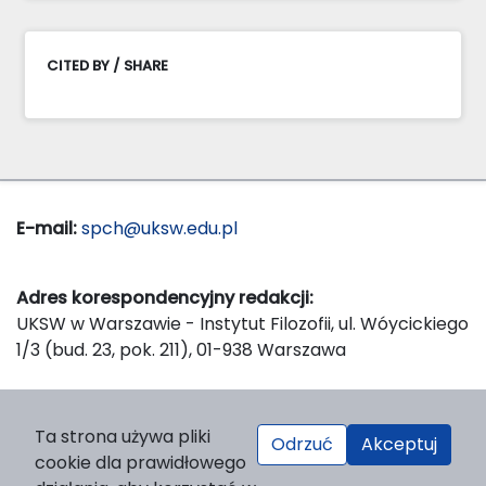
CITED BY / SHARE
E-mail:
spch@uksw.edu.pl
Adres korespondencyjny redakcji:
UKSW w Warszawie - Instytut Filozofii, ul. Wóycickiego
1/3 (bud. 23, pok. 211), 01-938 Warszawa
Wydawca:
Ta strona używa pliki
Odrzuć
Akceptuj
Wydawnictwo Naukowe UKSW, ul. Dewajtis 5, domek
cookie dla prawidłowego
nr 2, 01-815 Warszawa