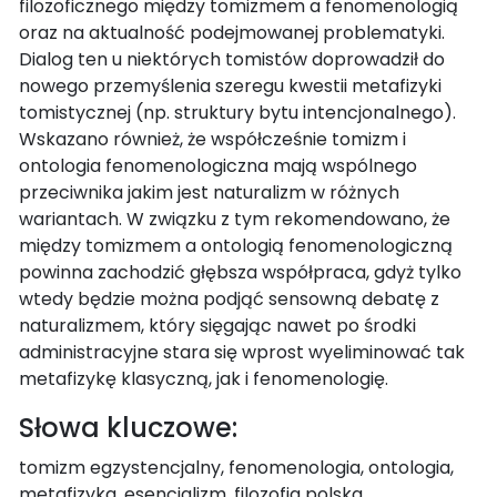
filozoficznego między tomizmem a fenomenologią
oraz na aktualność podejmowanej problematyki.
Dialog ten u niektórych tomistów doprowadził do
nowego przemyślenia szeregu kwestii metafizyki
tomistycznej (np. struktury bytu intencjonalnego).
Wskazano również, że współcześnie tomizm i
ontologia fenomenologiczna mają wspólnego
przeciwnika jakim jest naturalizm w różnych
wariantach. W związku z tym rekomendowano, że
między tomizmem a ontologią fenomenologiczną
powinna zachodzić głębsza współpraca, gdyż tylko
wtedy będzie można podjąć sensowną debatę z
naturalizmem, który sięgając nawet po środki
administracyjne stara się wprost wyeliminować tak
metafizykę klasyczną, jak i fenomenologię.
Słowa kluczowe:
tomizm egzystencjalny, fenomenologia, ontologia,
metafizyka, esencjalizm, filozofia polska