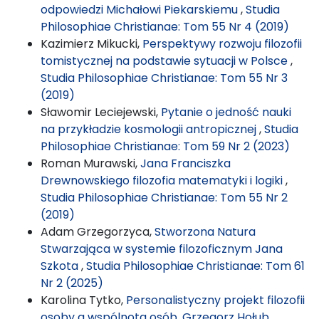
odpowiedzi Michałowi Piekarskiemu
,
Studia
Philosophiae Christianae: Tom 55 Nr 4 (2019)
Kazimierz Mikucki,
Perspektywy rozwoju filozofii
tomistycznej na podstawie sytuacji w Polsce
,
Studia Philosophiae Christianae: Tom 55 Nr 3
(2019)
Sławomir Leciejewski,
Pytanie o jedność nauki
na przykładzie kosmologii antropicznej
,
Studia
Philosophiae Christianae: Tom 59 Nr 2 (2023)
Roman Murawski,
Jana Franciszka
Drewnowskiego filozofia matematyki i logiki
,
Studia Philosophiae Christianae: Tom 55 Nr 2
(2019)
Adam Grzegorzyca,
Stworzona Natura
Stwarzająca w systemie filozoficznym Jana
Szkota
,
Studia Philosophiae Christianae: Tom 61
Nr 2 (2025)
Karolina Tytko,
Personalistyczny projekt filozofii
osoby a wspólnota osób. Grzegorz Hołub,