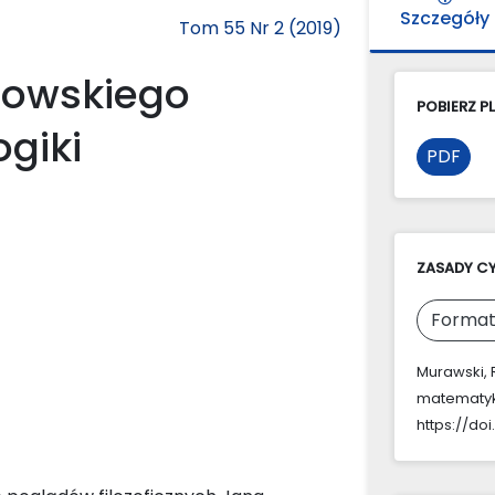
Szczegóły
Tom 55 Nr 2 (2019)
nowskiego
POBIERZ PL
ogiki
PDF
ZASADY C
Format
Murawski, 
matematyki 
https://doi