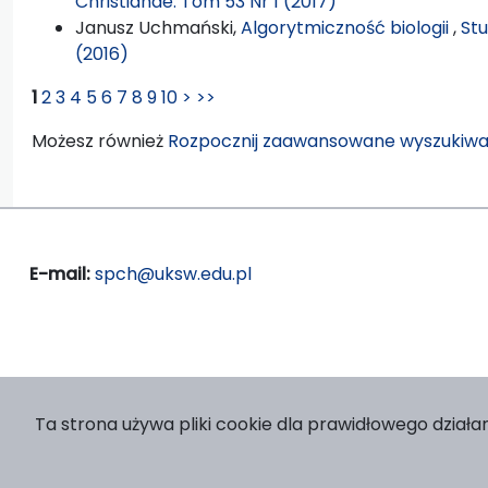
Christianae: Tom 53 Nr 1 (2017)
Janusz Uchmański,
Algorytmiczność biologii
,
Stu
(2016)
1
2
3
4
5
6
7
8
9
10
>
>>
Możesz również
Rozpocznij zaawansowane wyszukiwa
E-mail:
spch@uksw.edu.pl
Ta strona używa pliki cookie dla prawidłowego działan