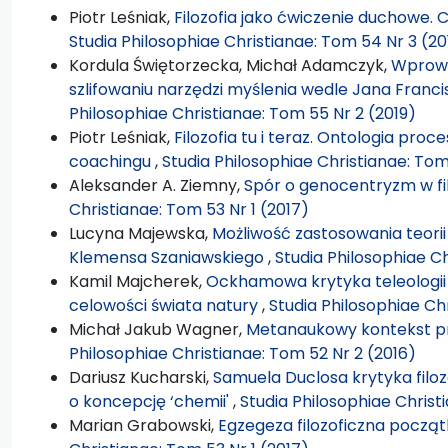
Piotr Leśniak,
Filozofia jako ćwiczenie duchowe. 
Studia Philosophiae Christianae: Tom 54 Nr 3 (20
Kordula Świętorzecka, Michał Adamczyk,
Wprowa
szlifowaniu narzędzi myślenia wedle Jana Fran
Philosophiae Christianae: Tom 55 Nr 2 (2019)
Piotr Leśniak,
Filozofia tu i teraz. Ontologia pro
coachingu
,
Studia Philosophiae Christianae: Tom
Aleksander A. Ziemny,
Spór o genocentryzm w filo
Christianae: Tom 53 Nr 1 (2017)
Lucyna Majewska,
Możliwość zastosowania teorii
Klemensa Szaniawskiego
,
Studia Philosophiae Ch
Kamil Majcherek,
Ockhamowa krytyka teleologii
celowości świata natury
,
Studia Philosophiae Ch
Michał Jakub Wagner,
Metanaukowy kontekst p
Philosophiae Christianae: Tom 52 Nr 2 (2016)
Dariusz Kucharski,
Samuela Duclosa krytyka filoz
o koncepcję ‘chemii'
,
Studia Philosophiae Christ
Marian Grabowski,
Egzegeza filozoficzna począ