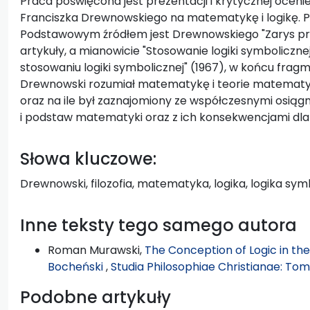
Praca poświęcona jest prezentacji i krytycznej oceni
Franciszka Drewnowskiego na matematykę i logikę. P
Podstawowym źródłem jest Drewnowskiego "Zarys prog
artykuły, a mianowicie "Stosowanie logiki symbolicznej 
stosowaniu logiki symbolicznej" (1967), w końcu fragme
Drewnowski rozumiał matematykę i teorie matematyczne
oraz na ile był zaznajomiony ze współczesnymi osiąg
i podstaw matematyki oraz z ich konsekwencjami dla f
Słowa kluczowe:
Drewnowski, filozofia, matematyka, logika, logika sym
Inne teksty tego samego autora
Roman Murawski,
The Conception of Logic in th
Bocheński
,
Studia Philosophiae Christianae: Tom 
Podobne artykuły