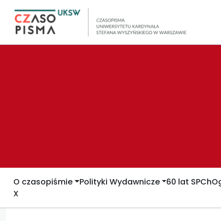
O czasopiśmie
Polityki Wydawnicze
60 lat SPCh
Og
X