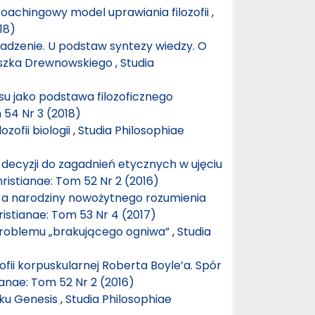
Coachingowy model uprawiania filozofii
,
18)
dzenie. U podstaw syntezy wiedzy. O
ciszka Drewnowskiego
,
Studia
cesu jako podstawa filozoficznego
 54 Nr 3 (2018)
zofii biologii
,
Studia Philosophiae
 decyzji do zagadnień etycznych w ujęciu
ristianae: Tom 52 Nr 2 (2016)
 a narodziny nowożytnego rozumienia
ristianae: Tom 53 Nr 4 (2017)
roblemu „brakującego ogniwa”
,
Studia
ofii korpuskularnej Roberta Boyle’a. Spór
ianae: Tom 52 Nr 2 (2016)
tku Genesis
,
Studia Philosophiae