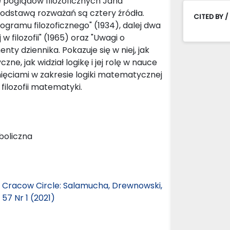
e poglądów filozoficznych Jana
odstawą rozważań są cztery źródła.
CITED BY /
ramu filozoficznego" (1934), dalej dwa
w filozofii" (1965) oraz "Uwagi o
nty dziennika. Pokazuje się w niej, jak
, jak widział logikę i jej rolę w nauce
nięciami w zakresie logiki matematycznej
ilozofii matematyki.
boliczna
e Cracow Circle: Salamucha, Drewnowski,
57 Nr 1 (2021)