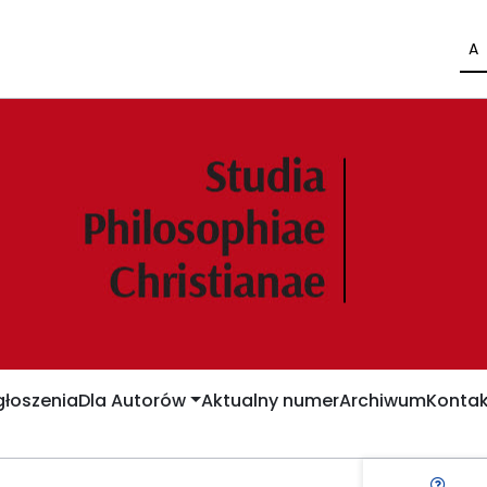
A
łoszenia
Dla Autorów
Aktualny numer
Archiwum
Kontak