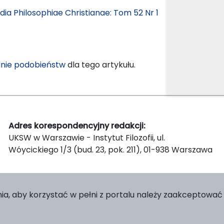
dia Philosophiae Christianae: Tom 52 Nr 1
nie podobieństw
dla tego artykułu.
Adres korespondencyjny redakcji:
UKSW w Warszawie - Instytut Filozofii, ul.
Wóycickiego 1/3 (bud. 23, pok. 211), 01-938 Warszawa
ia, aby korzystać w pełni z portalu należy zaakceptować p