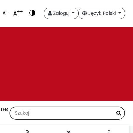
++
A
+
A
Zaloguj
Język Polski
t
FB