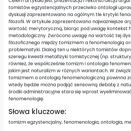
Celem artykułu jest prezentacja i rekonstrukcja ar
tomistów egzystencjalnych przeciwko ontologii upr
dyskusji zaprezentowano na ogólnym tle krytyki feno
filozofii. W artykule zaprezentowano najważniejsze a
wartość merytoryczną, biorąc pod uwagę kontekst h
metodologiczny. Zwrócono uwagę na wartość tej dysku
filozoficznego między tomizmem a fenomenologią o
problematyki. Dialog ten u niektórych tomistów dop
szeregu kwestii metafizyki tomistycznej (np. struktu
również, że współcześnie tomizm i ontologia fenome
jakim jest naturalizm w różnych wariantach. W zwią
tomizmem a ontologią fenomenologiczną powinna zac
wtedy będzie można podjąć sensowną debatę z natur
środki administracyjne stara się wprost wyeliminować 
fenomenologię.
Słowa kluczowe:
tomizm egzystencjalny, fenomenologia, ontologia, meta