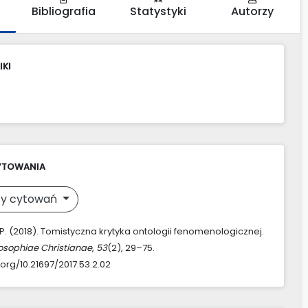
Bibliografia
Statystyki
Autorzy
IKI
YTOWANIA
y cytowań
 P. (2018). Tomistyczna krytyka ontologii fenomenologicznej.
losophiae Christianae
,
53
(2), 29–75.
.org/10.21697/2017.53.2.02