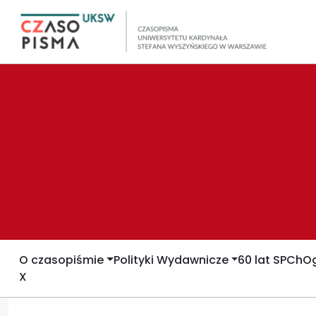
O czasopiśmie
Polityki Wydawnicze
60 lat SPCh
Og
X