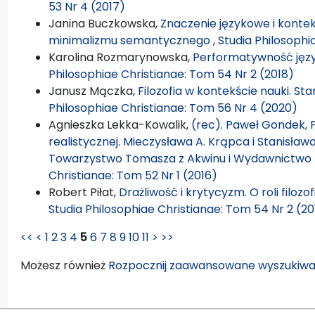
53 Nr 4 (2017)
Janina Buczkowska,
Znaczenie językowe i kontek
minimalizmu semantycznego
,
Studia Philosophi
Karolina Rozmarynowska,
Performatywność jęz
Philosophiae Christianae: Tom 54 Nr 2 (2018)
Janusz Mączka,
Filozofia w kontekście nauki. 
Philosophiae Christianae: Tom 56 Nr 4 (2020)
Agnieszka Lekka-Kowalik,
(rec). Paweł Gondek, P
realistycznej. Mieczysława A. Krąpca i Stanisław
Towarzystwo Tomasza z Akwinu i Wydawnictwo K
Christianae: Tom 52 Nr 1 (2016)
Robert Piłat,
Drażliwość i krytycyzm. O roli filozof
Studia Philosophiae Christianae: Tom 54 Nr 2 (20
<<
<
1
2
3
4
5
6
7
8
9
10
11
>
>>
Możesz również
Rozpocznij zaawansowane wyszukiwa