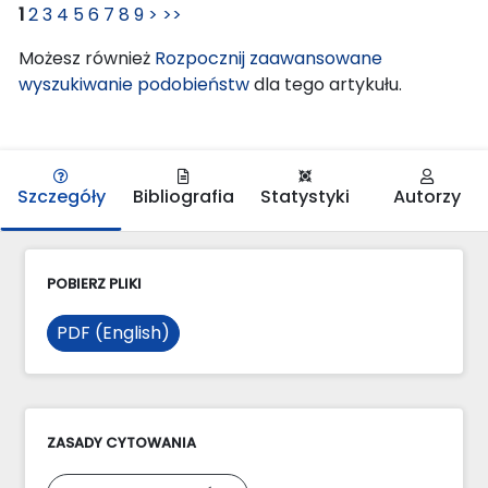
1
2
3
4
5
6
7
8
9
>
>>
Możesz również
Rozpocznij zaawansowane
wyszukiwanie podobieństw
dla tego artykułu.
Szczegóły
Bibliografia
Statystyki
Autorzy
POBIERZ PLIKI
PDF (English)
ZASADY CYTOWANIA