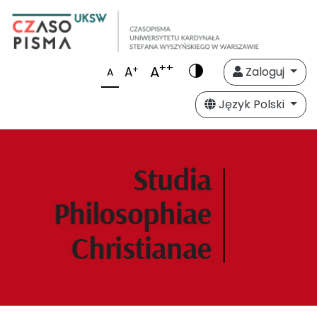
++
A
+
A
Zaloguj
A
Język Polski