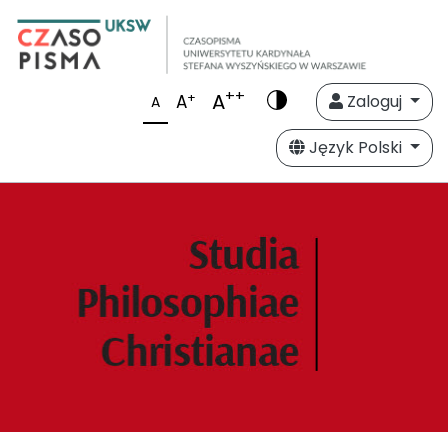
++
A
+
A
Zaloguj
A
Język Polski