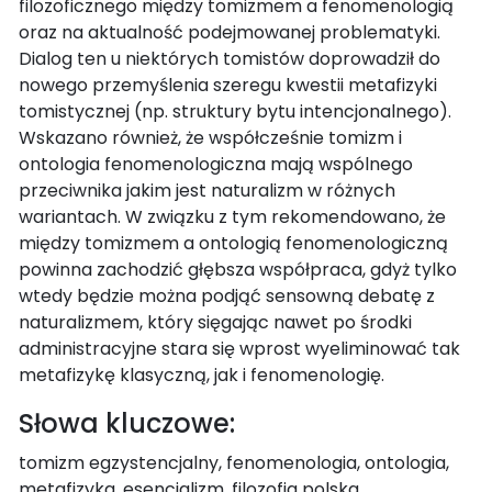
filozoficznego między tomizmem a fenomenologią
oraz na aktualność podejmowanej problematyki.
Dialog ten u niektórych tomistów doprowadził do
nowego przemyślenia szeregu kwestii metafizyki
tomistycznej (np. struktury bytu intencjonalnego).
Wskazano również, że współcześnie tomizm i
ontologia fenomenologiczna mają wspólnego
przeciwnika jakim jest naturalizm w różnych
wariantach. W związku z tym rekomendowano, że
między tomizmem a ontologią fenomenologiczną
powinna zachodzić głębsza współpraca, gdyż tylko
wtedy będzie można podjąć sensowną debatę z
naturalizmem, który sięgając nawet po środki
administracyjne stara się wprost wyeliminować tak
metafizykę klasyczną, jak i fenomenologię.
Słowa kluczowe:
tomizm egzystencjalny, fenomenologia, ontologia,
metafizyka, esencjalizm, filozofia polska