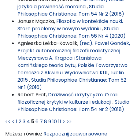
języka a powinność moralna
,
Studia
Philosophiae Christianae: Tom 54 Nr 2 (2018)
Janusz Mączka,
Filozofia w kontekście nauki.
Stare problemy w nowym wydaniu
,
Studia
Philosophiae Christianae: Tom 56 Nr 4 (2020)
Agnieszka Lekka-Kowalik,
(rec). Paweł Gondek,
Projekt autonomicznej filozofii realistycznej.
Mieczysława A. Krąpca i Stanisława
Kamińskiego teoria bytu, Polskie Towarzystwo
Tomasza z Akwinu i Wydawnictwo KUL, Lublin
2015
,
Studia Philosophiae Christianae: Tom 52
Nr 1 (2016)
Robert Piłat,
Drażliwość i krytycyzm. O roli
filozoficznej krytyki w kulturze i edukacji
,
Studia
Philosophiae Christianae: Tom 54 Nr 2 (2018)
<<
<
1
2
3
4
5
6
7
8
9
10
11
>
>>
Możesz również
Rozpocznij zaawansowane