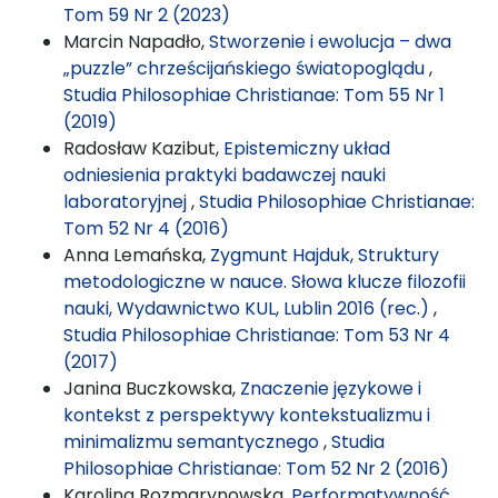
Tom 59 Nr 2 (2023)
Marcin Napadło,
Stworzenie i ewolucja – dwa
„puzzle” chrześcijańskiego światopoglądu
,
Studia Philosophiae Christianae: Tom 55 Nr 1
(2019)
Radosław Kazibut,
Epistemiczny układ
odniesienia praktyki badawczej nauki
laboratoryjnej
,
Studia Philosophiae Christianae:
Tom 52 Nr 4 (2016)
Anna Lemańska,
Zygmunt Hajduk, Struktury
metodologiczne w nauce. Słowa klucze filozofii
nauki, Wydawnictwo KUL, Lublin 2016 (rec.)
,
Studia Philosophiae Christianae: Tom 53 Nr 4
(2017)
Janina Buczkowska,
Znaczenie językowe i
kontekst z perspektywy kontekstualizmu i
minimalizmu semantycznego
,
Studia
Philosophiae Christianae: Tom 52 Nr 2 (2016)
Karolina Rozmarynowska,
Performatywność