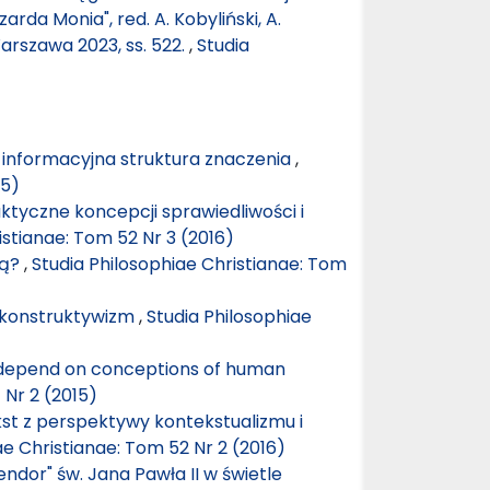
arda Monia", red. A. Kobyliński, A.
rszawa 2023, ss. 522.
,
Studia
informacyjna struktura znaczenia
,
15)
ktyczne koncepcji sprawiedliwości i
istianae: Tom 52 Nr 3 (2016)
cą?
,
Studia Philosophiae Christianae: Tom
i konstruktywizm
,
Studia Philosophiae
w depend on conceptions of human
 Nr 2 (2015)
st z perspektywy kontekstualizmu i
ae Christianae: Tom 52 Nr 2 (2016)
lendor" św. Jana Pawła II w świetle