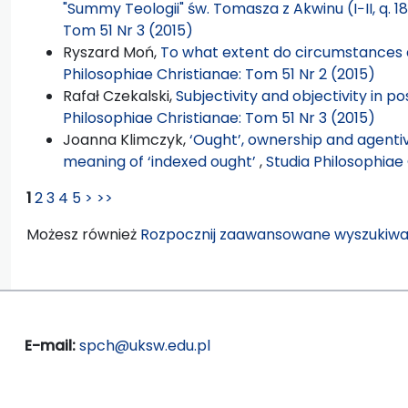
"Summy Teologii" św. Tomasza z Akwinu (I−II, q. 18
Tom 51 Nr 3 (2015)
Ryszard Moń,
To what extent do circumstances a
Philosophiae Christianae: Tom 51 Nr 2 (2015)
Rafał Czekalski,
Subjectivity and objectivity in p
Philosophiae Christianae: Tom 51 Nr 3 (2015)
Joanna Klimczyk,
‘Ought’, ownership and agenti
meaning of ‘indexed ought’
,
Studia Philosophiae 
1
2
3
4
5
>
>>
Możesz również
Rozpocznij zaawansowane wyszukiwa
E-mail:
spch@uksw.edu.pl