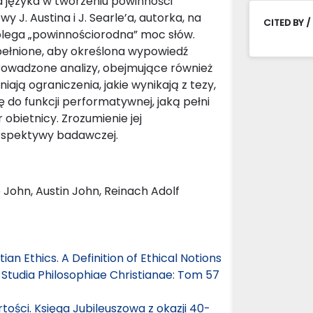
a języka w tworzeniu powinności
 J. Austina i J. Searle’a, autorka, na
CITED BY /
olega „powinnościorodna” moc słów.
spełnione, aby określona wypowiedź
prowadzone analizy, obejmujące również
ają ograniczenia, jakie wynikają z tezy,
 do funkcji performatywnej, jaką pełni
obietnicy. Zrozumienie jej
rspektywy badawczej.
 John, Austin John, Reinach Adolf
an Ethics. A Definition of Ethical Notions
,
Studia Philosophiae Christianae: Tom 57
tości. Księga Jubileuszowa z okazji 40-