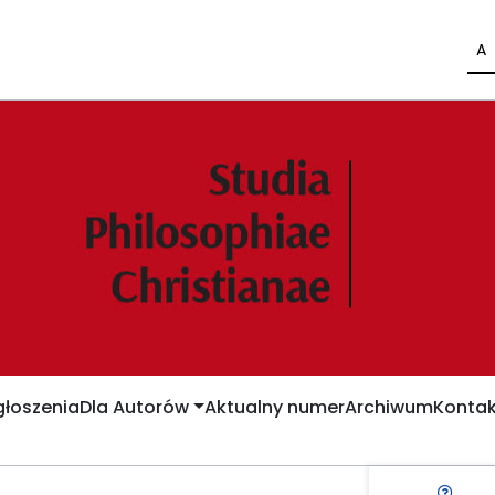
A
łoszenia
Dla Autorów
Aktualny numer
Archiwum
Kontak