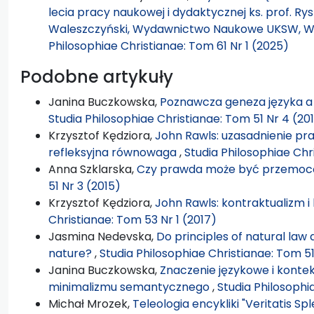
lecia pracy naukowej i dydaktycznej ks. prof. Rysz
Waleszczyński, Wydawnictwo Naukowe UKSW, Wa
Philosophiae Christianae: Tom 61 Nr 1 (2025)
Podobne artykuły
Janina Buczkowska,
Poznawcza geneza języka a 
Studia Philosophiae Christianae: Tom 51 Nr 4 (20
Krzysztof Kędziora,
John Rawls: uzasadnienie pra
refleksyjna równowaga
,
Studia Philosophiae Chr
Anna Szklarska,
Czy prawda może być przemo
51 Nr 3 (2015)
Krzysztof Kędziora,
John Rawls: kontraktualizm 
Christianae: Tom 53 Nr 1 (2017)
Jasmina Nedevska,
Do principles of natural la
nature?
,
Studia Philosophiae Christianae: Tom 51
Janina Buczkowska,
Znaczenie językowe i kontek
minimalizmu semantycznego
,
Studia Philosophi
Michał Mrozek,
Teleologia encykliki "Veritatis Sp