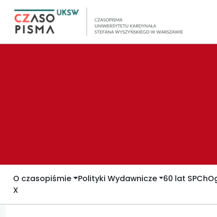
O czasopiśmie
Polityki Wydawnicze
60 lat SPCh
Og
X