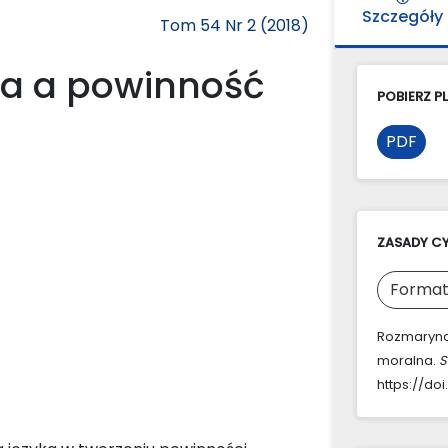
Szczegóły
Tom 54 Nr 2 (2018)
ka a powinność
POBIERZ PL
PDF
ZASADY C
Format
Rozmarynow
moralna.
S
https://doi