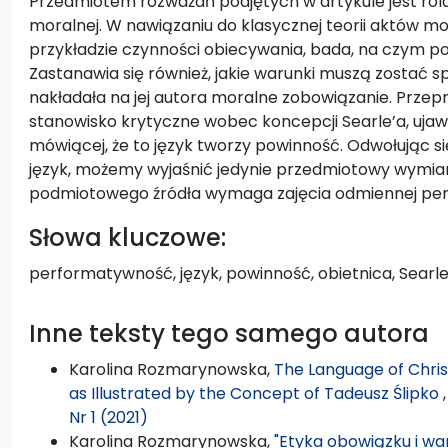
Przedmiotem rozważań podjętych w artykule jest rol
moralnej. W nawiązaniu do klasycznej teorii aktów mowy
przykładzie czynności obiecywania, bada, na czym p
Zastanawia się również, jakie warunki muszą zostać 
nakładała na jej autora moralne zobowiązanie. Prze
stanowisko krytyczne wobec koncepcji Searle’a, ujawni
mówiącej, że to język tworzy powinność. Odwołując się
język, możemy wyjaśnić jedynie przedmiotowy wymiar 
podmiotowego źródła wymaga zajęcia odmiennej pe
Słowa kluczowe:
performatywność, język, powinność, obietnica, Searle
Inne teksty tego samego autora
Karolina Rozmarynowska,
The Language of Christi
as Illustrated by the Concept of Tadeusz Ślipko
Nr 1 (2021)
Karolina Rozmarynowska,
"Etyka obowiązku i war