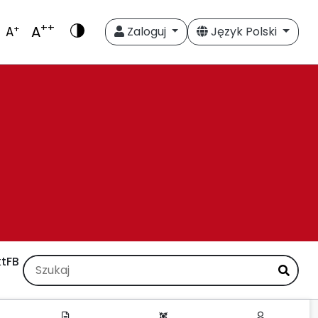
++
A
+
A
Zaloguj
Język Polski
t
FB