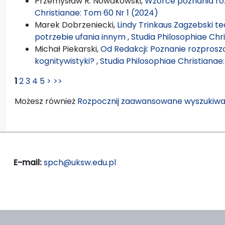
Przemysław R. Nowakowski,
Wzorce poznania r
Christianae: Tom 60 Nr 1 (2024)
Marek Dobrzeniecki,
Lindy Trinkaus Zagzebski t
potrzebie ufania innym
,
Studia Philosophiae Chr
Michał Piekarski,
Od Redakcji: Poznanie rozprosz
kognitywistyki?
,
Studia Philosophiae Christianae
1
2
3
4
5
>
>>
Możesz również
Rozpocznij zaawansowane wyszukiwa
E-mail:
spch@uksw.edu.pl