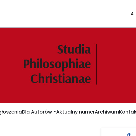
A
łoszenia
Dla Autorów
Aktualny numer
Archiwum
Kontak