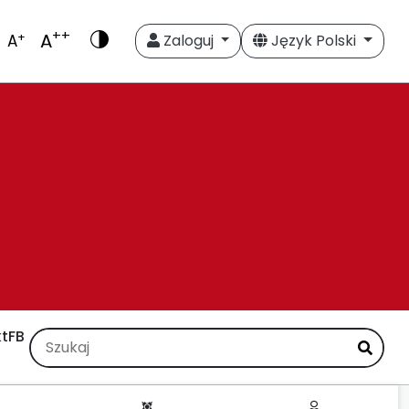
++
A
+
A
Zaloguj
Język Polski
t
FB