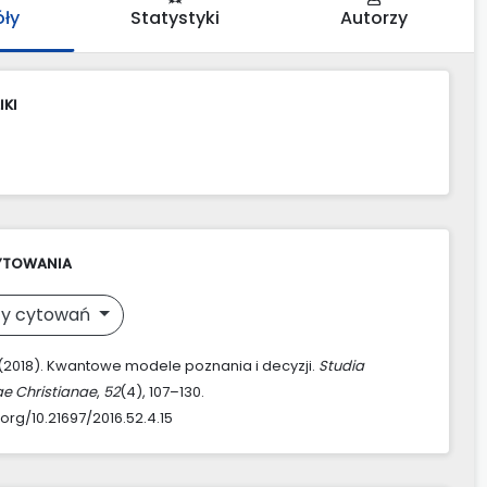
óły
Statystyki
Autorzy
IKI
YTOWANIA
y cytowań
. (2018). Kwantowe modele poznania i decyzji.
Studia
ae Christianae
,
52
(4), 107–130.
.org/10.21697/2016.52.4.15