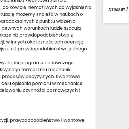
 Mechanika kwantowa została
 całkowicie niemożliwych do wyjaśnienia
CITED BY /
sytuację możemy znaleźć w naukach o
ę paradoksalnych z punktu widzenia
w pewnych warunkach ludzie szacują
iększe niż prawdopodobieństwo z
ji, w innych okolicznościach oceniają
ejsze niż prawdopodobieństwo jednego
owych idei programu badawczego
akcyjnego formalizmu mechaniki
i procesów decyzyjnych. Kwantowa
 celu opisania pomiaru w mechanice
delowaniu czynności poznawczych i
ecyzji, prawdopodobieństwo kwantowe