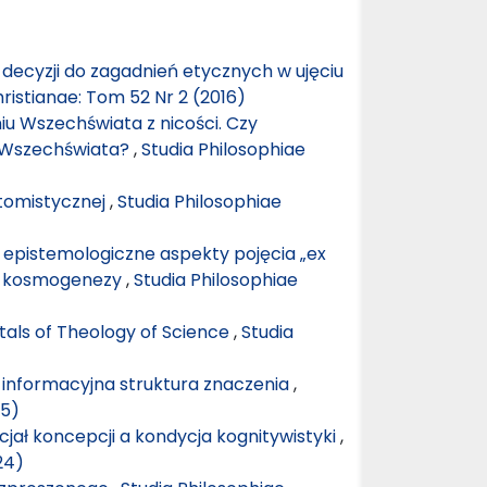
 decyzji do zagadnień etycznych w ujęciu
ristianae: Tom 52 Nr 2 (2016)
u Wszechświata z nicości. Czy
a Wszechświata?
,
Studia Philosophiae
i tomistycznej
,
Studia Philosophiae
i epistemologiczne aspekty pojęcia „ex
ej kosmogenezy
,
Studia Philosophiae
als of Theology of Science
,
Studia
informacyjna struktura znaczenia
,
15)
jał koncepcji a kondycja kognitywistyki
,
24)