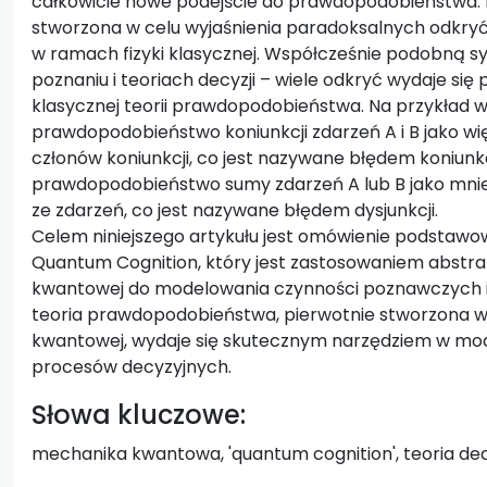
całkowicie nowe podejście do prawdopodobieństwa.
stworzona w celu wyjaśnienia paradoksalnych odkryć,
w ramach fizyki klasycznej. Współcześnie podobną 
poznaniu i teoriach decyzji – wiele odkryć wydaje si
klasycznej teorii prawdopodobieństwa. Na przykład 
prawdopodobieństwo koniunkcji zdarzeń A i B jako w
członów koniunkcji, co jest nazywane błędem koniunkc
prawdopodobieństwo sumy zdarzeń A lub B jako mni
ze zdarzeń, co jest nazywane błędem dysjunkcji.
Celem niniejszego artykułu jest omówienie podstaw
Quantum Cognition, który jest zastosowaniem abstr
kwantowej do modelowania czynności poznawczych 
teoria prawdopodobieństwa, pierwotnie stworzona w
kwantowej, wydaje się skutecznym narzędziem w mo
procesów decyzyjnych.
Słowa kluczowe:
mechanika kwantowa, 'quantum cognition', teoria d