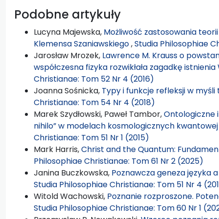
Podobne artykuły
Lucyna Majewska,
Możliwość zastosowania teorii
Klemensa Szaniawskiego
,
Studia Philosophiae Ch
Jarosław Mrozek,
Lawrence M. Krauss o powstani
współczesna fizyka rozwikłała zagadkę istnieni
Christianae: Tom 52 Nr 4 (2016)
Joanna Sośnicka,
Typy i funkcje refleksji w myśl
Christianae: Tom 54 Nr 4 (2018)
Marek Szydłowski, Paweł Tambor,
Ontologiczne 
nihilo” w modelach kosmologicznych kwantow
Christianae: Tom 51 Nr 1 (2015)
Mark Harris,
Christ and the Quantum: Fundament
Philosophiae Christianae: Tom 61 Nr 2 (2025)
Janina Buczkowska,
Poznawcza geneza języka a 
Studia Philosophiae Christianae: Tom 51 Nr 4 (20
Witold Wachowski,
Poznanie rozproszone. Potenc
Studia Philosophiae Christianae: Tom 60 Nr 1 (20