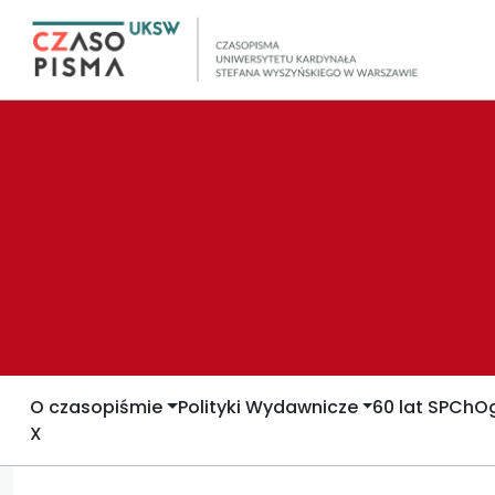
O czasopiśmie
Polityki Wydawnicze
60 lat SPCh
Og
X