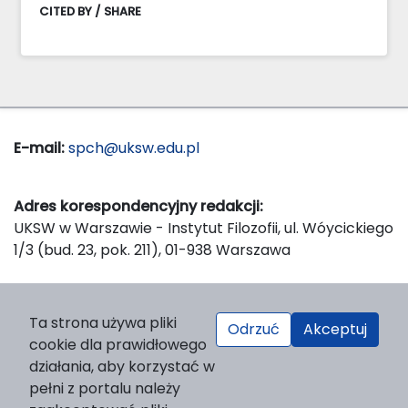
CITED BY / SHARE
E-mail:
spch@uksw.edu.pl
Adres korespondencyjny redakcji:
UKSW w Warszawie - Instytut Filozofii, ul. Wóycickiego
1/3 (bud. 23, pok. 211), 01-938 Warszawa
Wydawca:
Ta strona używa pliki
Odrzuć
Akceptuj
Wydawnictwo Naukowe UKSW, ul. Dewajtis 5, domek
cookie dla prawidłowego
nr 2, 01-815 Warszawa
działania, aby korzystać w
Strona WWW Wydawnictwa
pełni z portalu należy
e-mail:
wydawnictwo@uksw.edu.pl