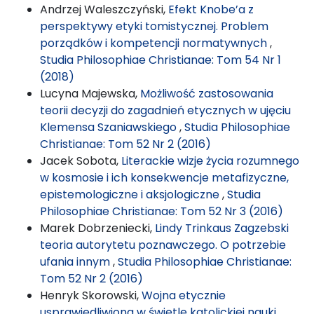
Andrzej Waleszczyński,
Efekt Knobe’a z
perspektywy etyki tomistycznej. Problem
porządków i kompetencji normatywnych
,
Studia Philosophiae Christianae: Tom 54 Nr 1
(2018)
Lucyna Majewska,
Możliwość zastosowania
teorii decyzji do zagadnień etycznych w ujęciu
Klemensa Szaniawskiego
,
Studia Philosophiae
Christianae: Tom 52 Nr 2 (2016)
Jacek Sobota,
Literackie wizje życia rozumnego
w kosmosie i ich konsekwencje metafizyczne,
epistemologiczne i aksjologiczne
,
Studia
Philosophiae Christianae: Tom 52 Nr 3 (2016)
Marek Dobrzeniecki,
Lindy Trinkaus Zagzebski
teoria autorytetu poznawczego. O potrzebie
ufania innym
,
Studia Philosophiae Christianae:
Tom 52 Nr 2 (2016)
Henryk Skorowski,
Wojna etycznie
usprawiedliwiona w świetle katolickiej nauki