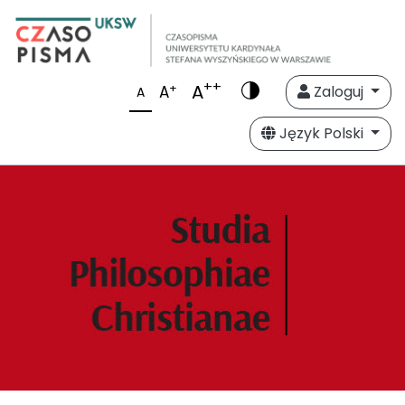
++
A
+
A
Zaloguj
A
Język Polski