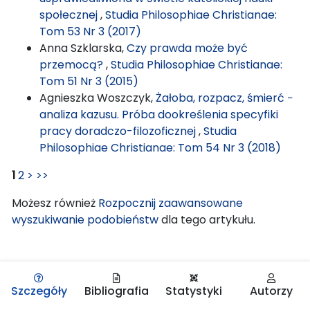
społecznej
,
Studia Philosophiae Christianae:
Tom 53 Nr 3 (2017)
Anna Szklarska,
Czy prawda może być
przemocą?
,
Studia Philosophiae Christianae:
Tom 51 Nr 3 (2015)
Agnieszka Woszczyk,
Żałoba, rozpacz, śmierć −
analiza kazusu. Próba dookreślenia specyfiki
pracy doradczo-filozoficznej
,
Studia
Philosophiae Christianae: Tom 54 Nr 3 (2018)
1
2
>
>>
Możesz również
Rozpocznij zaawansowane
wyszukiwanie podobieństw
dla tego artykułu.
Szczegóły
Bibliografia
Statystyki
Autorzy