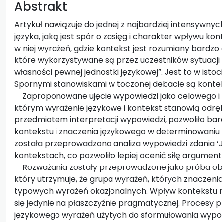
Abstrakt
Artykuł nawiązuje do jednej z najbardziej intensywnych
języka, jaką jest spór o zasięg i charakter wpływu k
w niej wyrażeń, gdzie kontekst jest rozumiany bardzo 
które wykorzystywane są przez uczestników sytuacji
własności pewnej jednostki językowej”. Jest to w isto
Spornymi stanowiskami w toczonej debacie są konte
Zaproponowane ujęcie wypowiedzi jako celowego i r
którym wyrażenie językowe i kontekst stanowią odręb
przedmiotem interpretacji wypowiedzi, pozwoliło bard
kontekstu i znaczenia językowego w determinowaniu t
została przeprowadzona analiza wypowiedzi zdania ‘J
kontekstach, co pozwoliło lepiej ocenić siłę argume
Rozważania zostały przeprowadzone jako próba ob
który utrzymuje, że grupa wyrażeń, których znaczenia
typowych wyrażeń okazjonalnych. Wpływ kontekstu n
się jedynie na płaszczyźnie pragmatycznej. Procesy 
językowego wyrażeń użytych do sformułowania wypowi