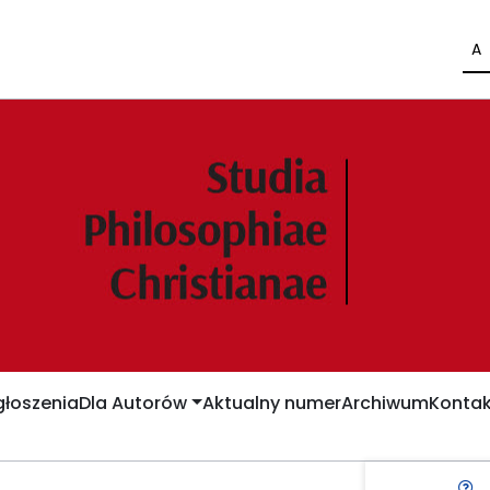
A
łoszenia
Dla Autorów
Aktualny numer
Archiwum
Kontak