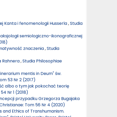
nej Kanta i fenomenologii Husserla
,
Studia
 aksjologii semiologiczno-ikonograficznej
018)
ormatywność znaczenia
,
Studia
la Rahnera
,
Studia Philosophiae
inerarium mentis in Deum" św.
Tom 53 Nr 2 (2017)
ć albo o tym jak pokochać teorię
54 Nr 1 (2018)
ncepcji przypadku Grzegorza Bugajaka
 Christianae: Tom 56 Nr 4 (2020)
cs and Ethics of Transhumanism.