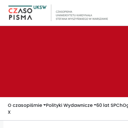
O czasopiśmie
Polityki Wydawnicze
60 lat SPCh
Og
X