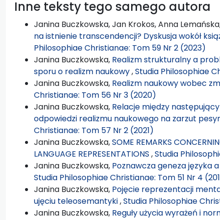
Inne teksty tego samego autora
Janina Buczkowska, Jan Krokos, Anna Lemańska
na istnienie transcendencji? Dyskusja wokół książ
Philosophiae Christianae: Tom 59 Nr 2 (2023)
Janina Buczkowska,
Realizm strukturalny a pro
sporu o realizm naukowy
,
Studia Philosophiae C
Janina Buczkowska,
Realizm naukowy wobec zmi
Christianae: Tom 56 Nr 3 (2020)
Janina Buczkowska,
Relacje między następujący
odpowiedzi realizmu naukowego na zarzut pesym
Christianae: Tom 57 Nr 2 (2021)
Janina Buczkowska,
SOME REMARKS CONCERNIN
LANGUAGE REPRESENTATIONS
,
Studia Philosoph
Janina Buczkowska,
Poznawcza geneza języka a 
Studia Philosophiae Christianae: Tom 51 Nr 4 (20
Janina Buczkowska,
Pojęcie reprezentacji ment
ujęciu teleosemantyki
,
Studia Philosophiae Chris
Janina Buczkowska,
Reguły użycia wyrażeń i n