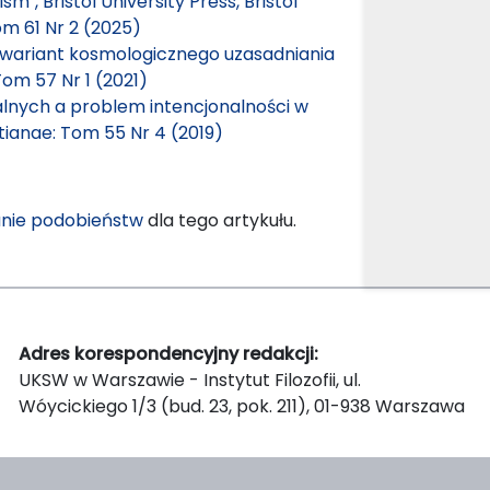
, Bristol University Press, Bristol
om 61 Nr 2 (2025)
 wariant kosmologicznego uzasadniania
Tom 57 Nr 1 (2021)
alnych a problem intencjonalności w
tianae: Tom 55 Nr 4 (2019)
nie podobieństw
dla tego artykułu.
Adres korespondencyjny redakcji:
UKSW w Warszawie - Instytut Filozofii, ul.
Wóycickiego 1/3 (bud. 23, pok. 211), 01-938 Warszawa