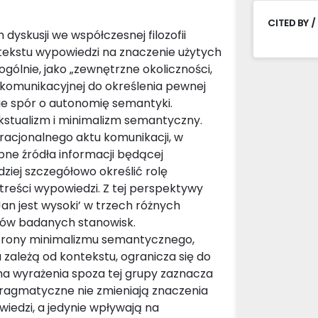
CITED BY /
 dyskusji we współczesnej filozofii
ontekstu wypowiedzi na znaczenie użytych
ogólnie, jako „zewnętrzne okoliczności,
 komunikacyjnej do określenia pewnej
cie spór o autonomię semantyki.
kstualizm i minimalizm semantyczny.
acjonalnego aktu komunikacji, w
ne źródła informacji będącej
ziej szczegółowo określić rolę
reści wypowiedzi. Z tej perspektywy
an jest wysoki’ w trzech różnych
ntów badanych stanowisk.
rony minimalizmu semantycznego,
 zależą od kontekstu, ogranicza się do
a wyrażenia spoza tej grupy zaznacza
pragmatyczne nie zmieniają znaczenia
edzi, a jedynie wpływają na