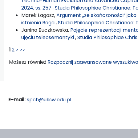
Techno-Human Evolution and Advanced Capitalism"
2024, ss. 257
,
Studia Philosophiae Christianae: T
Marek Łagosz,
Argument „ze skończoności” jako
istnienia Boga
,
Studia Philosophiae Christianae: 
Janina Buczkowska,
Pojęcie reprezentacji ment
ujęciu teleosemantyki
,
Studia Philosophiae Chris
1
2
>
>>
Możesz również
Rozpocznij zaawansowane wyszukiwa
E-mail:
spch@uksw.edu.pl