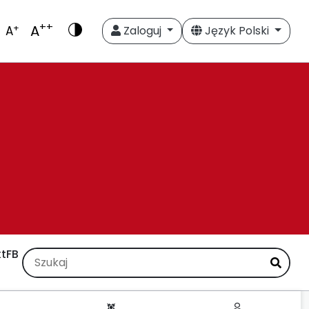
++
A
+
A
Zaloguj
Język Polski
t
FB