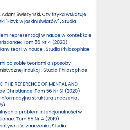
, Adam Świeżyński,
Czy fizyka wskazuje
ki "Fizyk w jaskini światów"
,
Studia
blem reprezentacji w nauce w kontekście
hristianae: Tom 56 Nr 4 (2020)
any teorii w nauce
,
Studia Philosophiae
mi po sobie teoriami a sposoby
istycznej indukcji
,
Studia Philosophiae
G THE REFERENCE OF MENTAL AND
iae Christianae: Tom 56 Nr S1 (2020)
informacyjna struktura znaczenia
,
15)
alnych a problem intencjonalności w
tianae: Tom 55 Nr 4 (2019)
ormatywność znaczenia
,
Studia