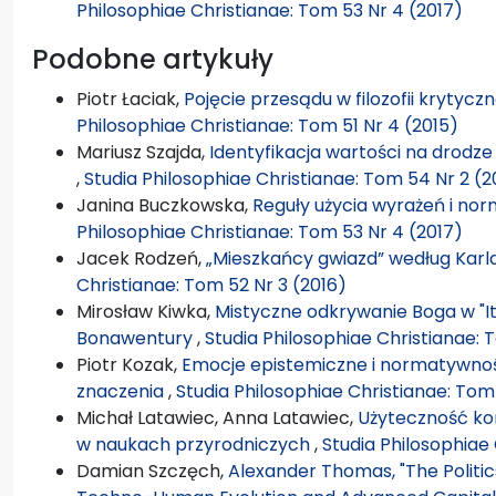
Philosophiae Christianae: Tom 53 Nr 4 (2017)
Podobne artykuły
Piotr Łaciak,
Pojęcie przesądu w filozofii krytycz
Philosophiae Christianae: Tom 51 Nr 4 (2015)
Mariusz Szajda,
Identyfikacja wartości na drodze
,
Studia Philosophiae Christianae: Tom 54 Nr 2 (2
Janina Buczkowska,
Reguły użycia wyrażeń i n
Philosophiae Christianae: Tom 53 Nr 4 (2017)
Jacek Rodzeń,
„Mieszkańcy gwiazd” według Kar
Christianae: Tom 52 Nr 3 (2016)
Mirosław Kiwka,
Mistyczne odkrywanie Boga w "It
Bonawentury
,
Studia Philosophiae Christianae: 
Piotr Kozak,
Emocje epistemiczne i normatywnoś
znaczenia
,
Studia Philosophiae Christianae: Tom 
Michał Latawiec, Anna Latawiec,
Użyteczność ko
w naukach przyrodniczych
,
Studia Philosophiae
Damian Szczęch,
Alexander Thomas, "The Politi