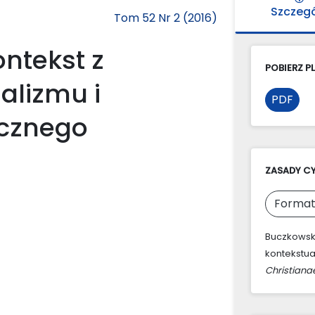
Szczeg
Tom 52 Nr 2 (2016)
ontekst z
POBIERZ PL
alizmu i
PDF
cznego
ZASADY C
Format
Buczkowska
kontekstu
Christiana