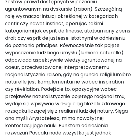
zestaw prawd dostępnych w poznaniu
ugruntowanym na dyskursie (raison). Szczególną
rolę wyznaczał intuicji określanej w kategoriach
sentir czy nawet instinct, operując takimi
kategoriami jak esprit de finesse, utożsamiany z sens
droit czy esprit de justesse, istotnymi w odniesieniu
do poznania principes. Równocześnie tak pojęte
wyposażenie ludzkiego umysłu (lumière naturelle)
odpowiada aspektywnie wiedzy ugruntowanej na
coeur, przeciwstawianej interpretowanemu
racjonalistycznie raison, gdy na gruncie religii lumière
naturelle jest komplementarne wobec inspiration
czy révélation. Podejście to, opozycyjne wobec
przejawów naturalistycznie pojętego racjonalizmu,
wydaje się wpisywać w długi ciąg filozofii zdrowego
rozsądku liczącej się z realiami ludzkiej natury. Sięga
ona myśli Arystotelesa, mimo nowożytnej
kontestacji jego nauki. Punktem odniesienia
rozważań Pascala nade wszystko jest jednak