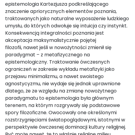
epistemologia Kartezjusza podkreślającego
znaczenie apriorycznych elementów poznania,
traktowanych jako naturalne wyposażenie ludzkiego
umysłu, do których odwołuje się intuicja czy instynkt.
Konsekwencją integralności poznania jest
akceptacja maksymalistycznie pojętej
filozofii, nawet jeśli w nowożytności zmienił się
paradygmat – z metafizycznego na
epistemologiczny. Traktowanie ówczesnych
ograniczeń w zakresie wykładu metafizyki jako
przejawu minimalizmu, a nawet swoistego
agnostycyzmu, nie wydaje się jednak uprawnione
dlatego, że ze względu na zmianę nowożytnego
paradygmatu to epistemologia była głównym
terenem, na którym rozgrywały się podstawowe
spory filozoficzne. Owocowały one określonymi
rozstrzygnięciami światopoglądowymi, istotnymi w
perspektywie ówczesnej dominacji kultury religijnej.
Być może nawet, że to właśnie religijne milieu