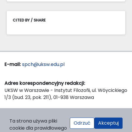
CITED BY / SHARE
E-mail:
spch@uksw.edu.pl
Adres korespondencyjny redakcji:
UKSW w Warszawie - Instytut Filozofii, ul. Wóycickiego
1/3 (bud. 23, pok. 211), 01-938 Warszawa
Wydawca:
Ta strona używa pliki
Odrzuć
Akceptuj
Wydawnictwo Naukowe UKSW, ul. Dewajtis 5, domek
cookie dla prawidłowego
nr 2, 01-815 Warszawa