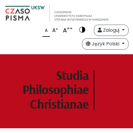
++
A
+
A
Zaloguj
A
Język Polski