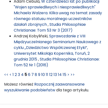
Adam Cebula,
W czterdzieści lat po publikacji
"Wojen sprawiedliwych i niesprawiedliwych"
Michaela Walzera. Kilka uwag na temat zasady
równego statusu moralnego uczestników
działań zbrojnych
,
Studia Philosophiae
Christianae: Tom 53 Nr 3 (2017)
Andrzej Kobyliński,
Sprawozdanie z VIII
Międzyuczelnianego Seminarium Naukowego z
cyklu „Dziedzictwo Współczesnej Etyki”,
Uniwersytet Mikołaja Kopernika, Toruń, 2
grudnia 2015
,
Studia Philosophiae Christianae:
Tom 52 Nr 1 (2016)
<<
<
1
2
3
4
5
6
7
8
9
10
11
12
13
14
15
>
>>
Możesz również
Rozpocznij zaawansowane
wyszukiwanie podobieństw
dla tego artykułu.