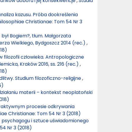
runków doboru i jej konsekwencje
,
Studia
analiza kazusu. Próba dookreślenia
hilosophiae Christianae: Tom 54 Nr 3
 był Bogiem?, tłum. Małgorzata
rza Wielkiego, Bydgoszcz 2014 (rec.)
,
018)
 filozofii człowieka. Antropologiczne
micka, Kraków 2016, ss. 216 (rec.)
,
018)
twy. Studium filozoficzno-religijne
,
5)
ziałaniu materii – kontekst neoplatoński
018)
eraktywnym procesie odkrywania
iae Christianae: Tom 54 Nr 3 (2018)
ie psychagogu i sztuce uświadomionego
54 Nr 3 (2018)