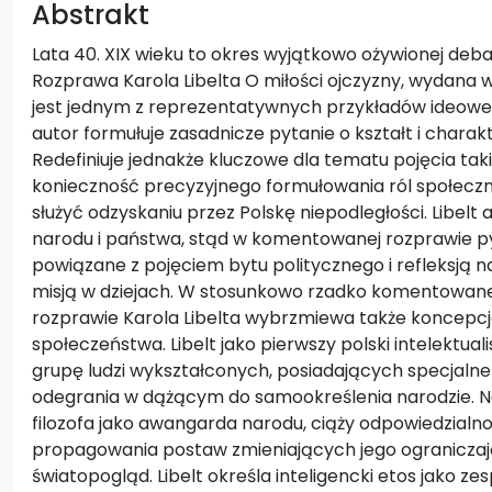
Abstrakt
Lata 40. XIX wieku to okres wyjątkowo ożywionej deb
Rozprawa Karola Libelta O miłości ojczyzny, wydana 
jest jednym z reprezentatywnych przykładów ideowe
autor formułuje zasadnicze pytanie o kształt i charak
Redefiniuje jednakże kluczowe dla tematu pojęcia takie
konieczność precyzyjnego formułowania ról społeczny
służyć odzyskaniu przez Polskę niepodległości. Libelt
narodu i państwa, stąd w komentowanej rozprawie p
powiązane z pojęciem bytu politycznego i refleksją na
misją w dziejach. W stosunkowo rzadko komentowane
rozprawie Karola Libelta wybrzmiewa także koncepcj
społeczeństwa. Libelt jako pierwszy polski intelektuali
grupę ludzi wykształconych, posiadających specjalne
odegrania w dążącym do samookreślenia narodzie. Na 
filozofa jako awangarda narodu, ciąży odpowiedzialnoś
propagowania postaw zmieniających jego ogranicza
światopogląd. Libelt określa inteligencki etos jako z