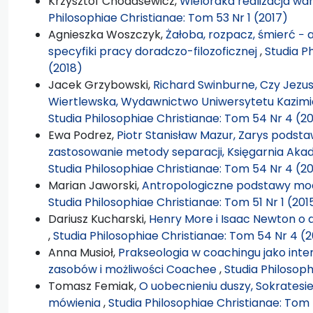
Krzysztof Chodasewicz,
Wieloraka realizacja wa
Philosophiae Christianae: Tom 53 Nr 1 (2017)
Agnieszka Woszczyk,
Żałoba, rozpacz, śmierć − 
specyfiki pracy doradczo-filozoficznej
,
Studia P
(2018)
Jacek Grzybowski,
Richard Swinburne, Czy Jezus
Wiertlewska, Wydawnictwo Uniwersytetu Kazimie
Studia Philosophiae Christianae: Tom 54 Nr 4 (2
Ewa Podrez,
Piotr Stanisław Mazur, Zarys podstaw
zastosowanie metody separacji, Księgarnia Akade
Studia Philosophiae Christianae: Tom 54 Nr 4 (2
Marian Jaworski,
Antropologiczne podstawy modli
Studia Philosophiae Christianae: Tom 51 Nr 1 (201
Dariusz Kucharski,
Henry More i Isaac Newton o d
,
Studia Philosophiae Christianae: Tom 54 Nr 4 (2
Anna Musioł,
Prakseologia w coachingu jako int
zasobów i możliwości Coachee
,
Studia Philosoph
Tomasz Femiak,
O uobecnieniu duszy, Sokrates
mówienia
,
Studia Philosophiae Christianae: Tom 