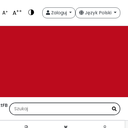
++
A
+
A
Zaloguj
Język Polski
t
FB