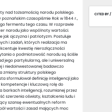
aty nad tożsamością narodu polskiego.
CITED BY /
w poznańskim czasopiśmie Rok w 1844 r.,
go fermentu tego czasu. W rozprawie
ter narodu jako wspólnoty wartości.
 jak ojczyzna i patriotyzm. Postuluje
ch i zadań, których realizacja ma
 akcentuje kwestię nierozłączności
ytania o podmiotowość narodu są ściśle
d jego partykularną, ale i uniwersalną
j i niedoinwestowanej badawczo
a zmiany struktury polskiego
sta sformułował definicję inteligencji jako
 kompetencje i kluczową rolę do
barkach inteligencji, rozumianej przez
ć szerzenia oświaty, kształcenia ludu i
jący szansę ewentualnych reform
espół wartości i zasad mających moc