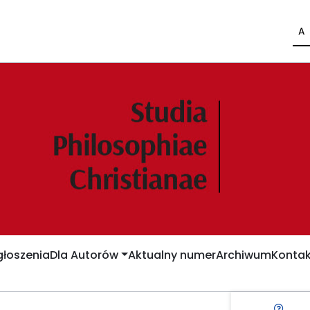
A
łoszenia
Dla Autorów
Aktualny numer
Archiwum
Kontak