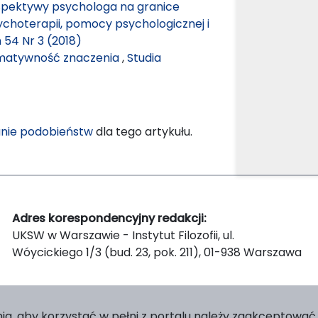
rspektywy psychologa na granice
choterapii, pomocy psychologicznej i
 54 Nr 3 (2018)
ormatywność znaczenia
,
Studia
nie podobieństw
dla tego artykułu.
Adres korespondencyjny redakcji:
UKSW w Warszawie - Instytut Filozofii, ul.
Wóycickiego 1/3 (bud. 23, pok. 211), 01-938 Warszawa
ia, aby korzystać w pełni z portalu należy zaakceptować p