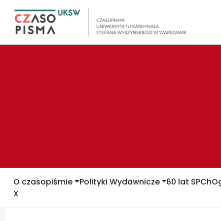
O czasopiśmie
Polityki Wydawnicze
60 lat SPCh
Og
X