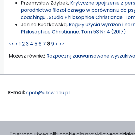
Przemysław Zdybek,
Krytyczne spojrzenie z pe
poradnictwa filozoficznego w porównaniu do psy
coachingu
,
Studia Philosophiae Christianae: Tom
Janina Buczkowska,
Reguły użycia wyrażeń i n
Philosophiae Christianae: Tom 53 Nr 4 (2017)
<<
<
1
2
3
4
5
6
7
8
9
>
>>
Możesz również
Rozpocznij zaawansowane wyszukiwa
E-mail:
spch@uksw.edu.pl
Ta strona używa pliki cookie dla prawidłowego działan