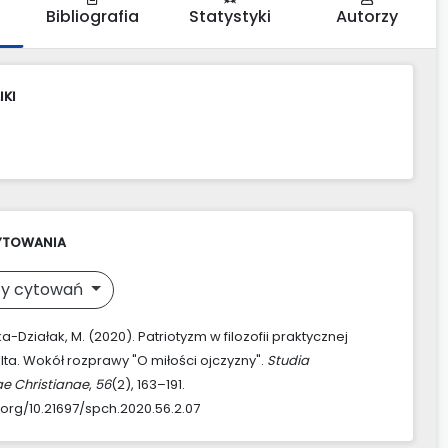
Bibliografia
Statystyki
Autorzy
IKI
YTOWANIA
y cytowań
Działak, M. (2020). Patriotyzm w filozofii praktycznej
elta. Wokół rozprawy "O miłości ojczyzny".
Studia
ae Christianae
,
56
(2), 163–191.
.org/10.21697/spch.2020.56.2.07