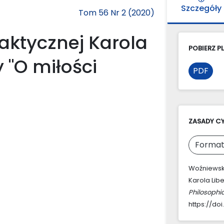
Szczegóły
Tom 56 Nr 2 (2020)
raktycznej Karola
POBIERZ PL
 "O miłości
PDF
ZASADY C
Format
Woźniewska-
Karola Lib
Philosophi
https://doi