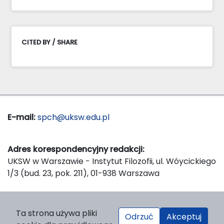
CITED BY / SHARE
E-mail:
spch@uksw.edu.pl
Adres korespondencyjny redakcji:
UKSW w Warszawie - Instytut Filozofii, ul. Wóycickiego
1/3 (bud. 23, pok. 211), 01-938 Warszawa
Wydawca:
Ta strona używa pliki
Odrzuć
Akceptuj
Wydawnictwo Naukowe UKSW, ul. Dewajtis 5, domek