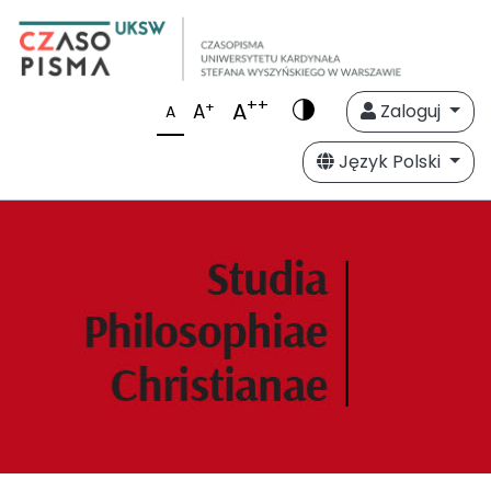
++
A
+
A
Zaloguj
A
Język Polski