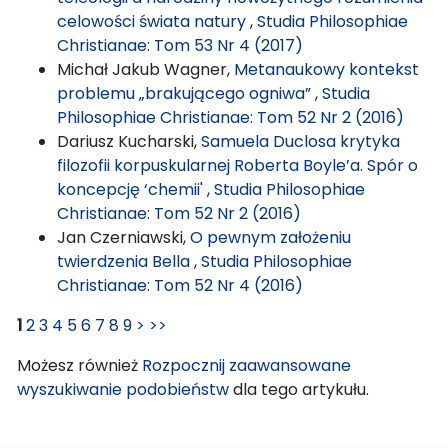
celowości świata natury
,
Studia Philosophiae
Christianae: Tom 53 Nr 4 (2017)
Michał Jakub Wagner,
Metanaukowy kontekst
problemu „brakującego ogniwa”
,
Studia
Philosophiae Christianae: Tom 52 Nr 2 (2016)
Dariusz Kucharski,
Samuela Duclosa krytyka
filozofii korpuskularnej Roberta Boyle’a. Spór o
koncepcję ‘chemii'
,
Studia Philosophiae
Christianae: Tom 52 Nr 2 (2016)
Jan Czerniawski,
O pewnym założeniu
twierdzenia Bella
,
Studia Philosophiae
Christianae: Tom 52 Nr 4 (2016)
1
2
3
4
5
6
7
8
9
>
>>
Możesz również
Rozpocznij zaawansowane
wyszukiwanie podobieństw
dla tego artykułu.