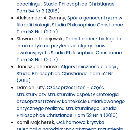
coachingu
,
Studia Philosophiae Christianae:
Tom 54 Nr 3 (2018)
Aleksander A. Ziemny,
Spór o genocentryzm w
filozofii biologii
,
Studia Philosophiae Christianae:
Tom 53 Nr 1 (2017)
Sławomir Leciejewski,
Transfer idei z biologii do
informatyki na przykładzie algorytmów
ewolucyjnych
,
Studia Philosophiae Christianae:
Tom 53 Nr 1 (2017)
Janusz Uchmański,
Algorytmiczność biologii
,
Studia Philosophiae Christianae: Tom 52 Nr 1
(2016)
Damian Luty,
Czasoprzestrzeń – część
struktury czy strukturalny aspekt? Ontologia
czasoprzestrzeni w kontekście umiarkowanego
ontycznego realizmu strukturalnego
,
Studia
Philosophiae Christianae: Tom 52 Nr 4 (2016)
Kamil Majcherek,
Ockhamowa krytyka
teleologii a narodziny nowożytnego rozumienia