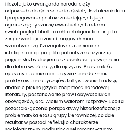
filozofa jako awangarda narodu, ciąży
odpowiedzialność szerzenia oświaty, kształcenia ludu
i propagowania postaw zmieniających jego
ograniczający szansę ewentualnych reform
światopogląd. Libelt określa inteligencki etos jako
zespół wartości i zasad mających moc
wzorotwórczą. Szczególnym znamieniem
inteligenckiego projektu patriotyzmu czyni zaś
pojęcie służby drugiemu człowiekowi i poświęcenia
dla dobra wspólnoty, dla ojczyzny. Przez miłość
ojczyzny rozumie m.in. przywiązanie do ziemi,
praktykowanie obyczajów, kultywowanie tradycji,
dbanie o piękno języka, znajomość narodowej
literatury, poszanowanie praw i obywatelskich
obowiązków, etc. Wielkim walorem rozprawy Libelta
pozostaje łączenie perspektywy historiozoficznej z
problematyką etosu grupy kierowniczej, co daje
rezultat w postaci refleksji o charakterze
socjologicznym, podbudowanej romantycznym