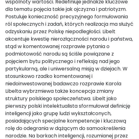
wspólnoty wartości. Redefiniuje jednakże kluczowe
dla tematu pojęcia takie jak ojczyzna i patriotyzm.
Postuluje konieczność precyzyjnego formułowania
ról społecznych i zadań, których realizacja ma służyć
odzyskaniu przez Polskę niepodległości. Libelt
akcentuje kwestię nierozłączności narodu i państwa,
stąd w komentowanej rozprawie pytania o
podmiotowość narodu są ściśle powiązane z
pojęciem bytu politycznego i refleksją nad jego
partykularną, ale i uniwersalną misją w dziejach. W
stosunkowo rzadko komentowanej i
niedoinwestowanej badawczo rozprawie Karola
Libelta wybrzmiewa także koncepcja zmiany
struktury polskiego społeczeństwa. Libelt jako
pierwszy polski intelektualista sformułował definicję
inteligencji jako grupę ludzi wykształconych,
posiadających specjalne kompetencje i kluczową
rolę do odegrania w dążącym do samookreślenia
narodzie. Na barkach inteligencji, rozumianej przez