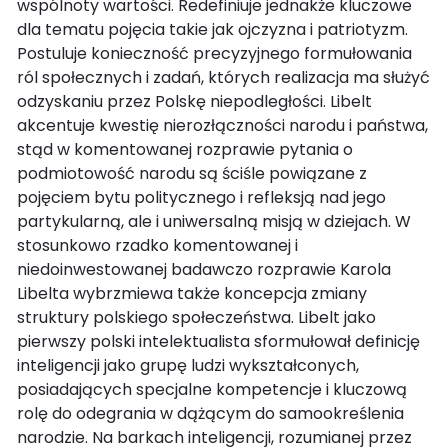
wspólnoty wartości. Redefiniuje jednakże kluczowe
dla tematu pojęcia takie jak ojczyzna i patriotyzm.
Postuluje konieczność precyzyjnego formułowania
ról społecznych i zadań, których realizacja ma służyć
odzyskaniu przez Polskę niepodległości. Libelt
akcentuje kwestię nierozłączności narodu i państwa,
stąd w komentowanej rozprawie pytania o
podmiotowość narodu są ściśle powiązane z
pojęciem bytu politycznego i refleksją nad jego
partykularną, ale i uniwersalną misją w dziejach. W
stosunkowo rzadko komentowanej i
niedoinwestowanej badawczo rozprawie Karola
Libelta wybrzmiewa także koncepcja zmiany
struktury polskiego społeczeństwa. Libelt jako
pierwszy polski intelektualista sformułował definicję
inteligencji jako grupę ludzi wykształconych,
posiadających specjalne kompetencje i kluczową
rolę do odegrania w dążącym do samookreślenia
narodzie. Na barkach inteligencji, rozumianej przez