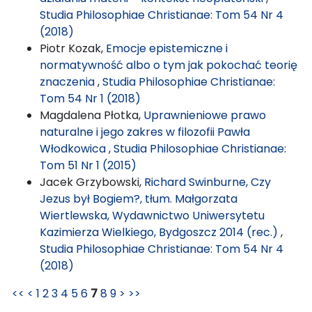
Studia Philosophiae Christianae: Tom 54 Nr 4
(2018)
Piotr Kozak,
Emocje epistemiczne i
normatywność albo o tym jak pokochać teorię
znaczenia
,
Studia Philosophiae Christianae:
Tom 54 Nr 1 (2018)
Magdalena Płotka,
Uprawnieniowe prawo
naturalne i jego zakres w filozofii Pawła
Włodkowica
,
Studia Philosophiae Christianae:
Tom 51 Nr 1 (2015)
Jacek Grzybowski,
Richard Swinburne, Czy
Jezus był Bogiem?, tłum. Małgorzata
Wiertlewska, Wydawnictwo Uniwersytetu
Kazimierza Wielkiego, Bydgoszcz 2014 (rec.)
,
Studia Philosophiae Christianae: Tom 54 Nr 4
(2018)
<<
<
1
2
3
4
5
6
7
8
9
>
>>