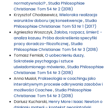
normatywności?
,
Studia Philosophiae
Christianae: Tom 54 Nr 2 (2018)
Krzysztof Chodasewicz,
Wieloraka realizacja
warunków doboru i jej konsekwencje
,
Studia
Philosophiae Christianae: Tom 53 Nr 1 (2017)
Agnieszka Woszczyk,
Żałoba, rozpacz, śmierć −
analiza kazusu. Próba dookreślenia specyfiki
pracy doradczo-filozoficznej
,
Studia
Philosophiae Christianae: Tom 54 Nr 3 (2018)
Tomasz Femiak,
O uobecnieniu duszy,
Sokratesie psychagogu i sztuce
uświadomionego mówienia
,
Studia Philosophiae
Christianae: Tom 54 Nr 3 (2018)
Anna Musioł,
Prakseologia w coachingu jako
interaktywnym procesie odkrywania zasobów i
możliwości Coachee
,
Studia Philosophiae
Christianae: Tom 54 Nr 3 (2018)
Dariusz Kucharski,
Henry More i Isaac Newton o
działaniu materii – kontekst neoplatoński
,