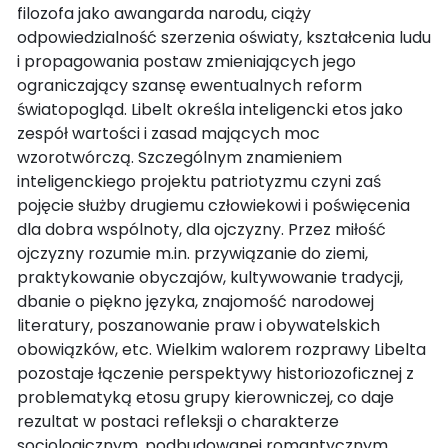
filozofa jako awangarda narodu, ciąży
odpowiedzialność szerzenia oświaty, kształcenia ludu
i propagowania postaw zmieniających jego
ograniczający szansę ewentualnych reform
światopogląd. Libelt określa inteligencki etos jako
zespół wartości i zasad mających moc
wzorotwórczą. Szczególnym znamieniem
inteligenckiego projektu patriotyzmu czyni zaś
pojęcie służby drugiemu człowiekowi i poświęcenia
dla dobra wspólnoty, dla ojczyzny. Przez miłość
ojczyzny rozumie m.in. przywiązanie do ziemi,
praktykowanie obyczajów, kultywowanie tradycji,
dbanie o piękno języka, znajomość narodowej
literatury, poszanowanie praw i obywatelskich
obowiązków, etc. Wielkim walorem rozprawy Libelta
pozostaje łączenie perspektywy historiozoficznej z
problematyką etosu grupy kierowniczej, co daje
rezultat w postaci refleksji o charakterze
socjologicznym, podbudowanej romantycznym