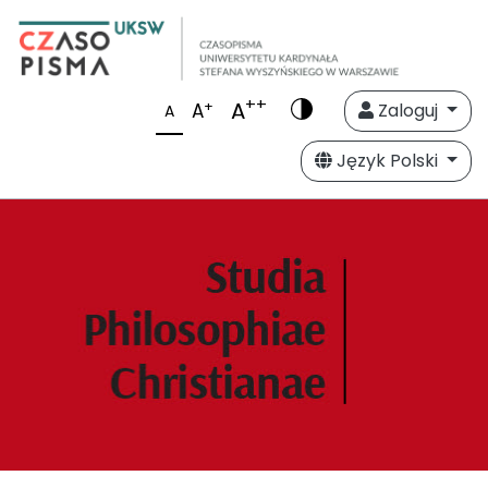
++
A
+
A
Zaloguj
A
Język Polski