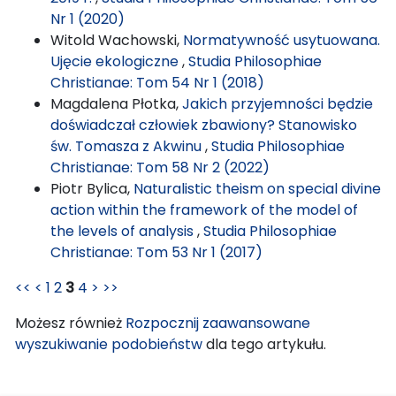
Nr 1 (2020)
Witold Wachowski,
Normatywność usytuowana.
Ujęcie ekologiczne
,
Studia Philosophiae
Christianae: Tom 54 Nr 1 (2018)
Magdalena Płotka,
Jakich przyjemności będzie
doświadczał człowiek zbawiony? Stanowisko
św. Tomasza z Akwinu
,
Studia Philosophiae
Christianae: Tom 58 Nr 2 (2022)
Piotr Bylica,
Naturalistic theism on special divine
action within the framework of the model of
the levels of analysis
,
Studia Philosophiae
Christianae: Tom 53 Nr 1 (2017)
<<
<
1
2
3
4
>
>>
Możesz również
Rozpocznij zaawansowane
wyszukiwanie podobieństw
dla tego artykułu.