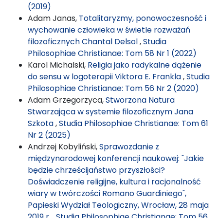
(2019)
Adam Janas,
Totalitaryzmy, ponowoczesność i
wychowanie człowieka w świetle rozważań
filozoficznych Chantal Delsol
,
Studia
Philosophiae Christianae: Tom 58 Nr 1 (2022)
Karol Michalski,
Religia jako radykalne dążenie
do sensu w logoterapii Viktora E. Frankla
,
Studia
Philosophiae Christianae: Tom 56 Nr 2 (2020)
Adam Grzegorzyca,
Stworzona Natura
Stwarzająca w systemie filozoficznym Jana
Szkota
,
Studia Philosophiae Christianae: Tom 61
Nr 2 (2025)
Andrzej Kobyliński,
Sprawozdanie z
międzynarodowej konferencji naukowej: "Jakie
będzie chrześcijaństwo przyszłości?
Doświadczenie religijne, kultura i racjonalność
wiary w twórczości Romano Guardiniego",
Papieski Wydział Teologiczny, Wrocław, 28 maja
2019 r.
,
Studia Philosophiae Christianae: Tom 56