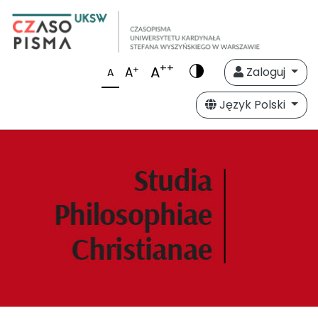
++
A
+
A
Zaloguj
A
Język Polski