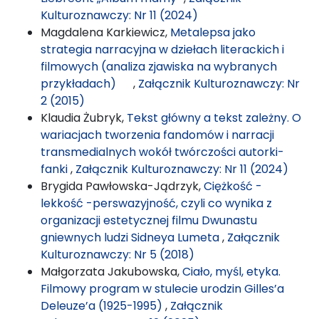
Kulturoznawczy: Nr 11 (2024)
Magdalena Karkiewicz,
Metalepsa jako
strategia narracyjna w dziełach literackich i
filmowych (analiza zjawiska na wybranych
przykładach)
,
Załącznik Kulturoznawczy: Nr
2 (2015)
Klaudia Żubryk,
Tekst główny a tekst zależny. O
wariacjach tworzenia fandomów i narracji
transmedialnych wokół twórczości autorki-
fanki
,
Załącznik Kulturoznawczy: Nr 11 (2024)
Brygida Pawłowska-Jądrzyk,
Ciężkość -
lekkość -perswazyjność, czyli co wynika z
organizacji estetycznej filmu Dwunastu
gniewnych ludzi Sidneya Lumeta
,
Załącznik
Kulturoznawczy: Nr 5 (2018)
Małgorzata Jakubowska,
Ciało, myśl, etyka.
Filmowy program w stulecie urodzin Gilles’a
Deleuze’a (1925-1995)
,
Załącznik