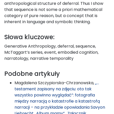
anthropological structure of deferral. Thus I show
that sequence is not some a priori mathematical
category of pure reason, but a concept that is
inherent in language and symbolic thinking.
Słowa kluczowe:
Generative Anthropology, deferral, sequence,
McTaggart’s series, event, embodied cognition,
narratology, narrative temporality
Podobne artykuły
Magdalena Szczypiorska-Chrzanowska,
„…
testament zapisany na zdjęciu: oto tak
wszystko powinno wyglądać”: fotografia
między narracją o katastrofie a katastrofą
narracji – na przykładzie opowiadania Savyon
Liebrecht „Album mamy”
,
Załącznik