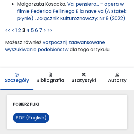
Małgorzata Kosacka,
Va, pensiero… – opera w
filmie Federica Felliniego E la nave va (A statek
płynie)
,
Załącznik Kulturoznawczy: Nr 9 (2022)
<<
<
1
2
3
4
5
6
7
>
>>
Możesz również
Rozpocznij zaawansowane
wyszukiwanie podobieństw
dla tego artykułu.
Szczegóły
Bibliografia
Statystyki
Autorzy
POBIERZ PLIKI
PDF (English)