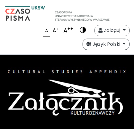
++
A
+
A
Zaloguj
A
Język Polski