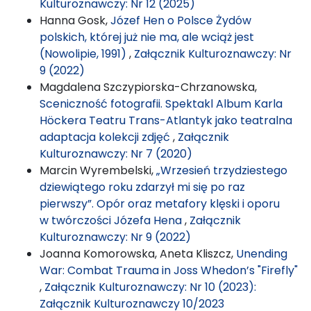
Kulturoznawczy: Nr 12 (2025)
Hanna Gosk,
Józef Hen o Polsce Żydów
polskich, której już nie ma, ale wciąż jest
(Nowolipie, 1991)
,
Załącznik Kulturoznawczy: Nr
9 (2022)
Magdalena Szczypiorska-Chrzanowska,
Sceniczność fotografii. Spektakl Album Karla
Höckera Teatru Trans-Atlantyk jako teatralna
adaptacja kolekcji zdjęć
,
Załącznik
Kulturoznawczy: Nr 7 (2020)
Marcin Wyrembelski,
„Wrzesień trzydziestego
dziewiątego roku zdarzył mi się po raz
pierwszy”. Opór oraz metafory klęski i oporu
w twórczości Józefa Hena
,
Załącznik
Kulturoznawczy: Nr 9 (2022)
Joanna Komorowska, Aneta Kliszcz,
Unending
War: Combat Trauma in Joss Whedon’s "Firefly"
,
Załącznik Kulturoznawczy: Nr 10 (2023):
Załącznik Kulturoznawczy 10/2023